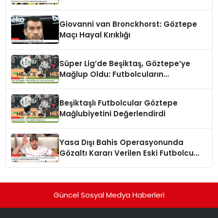
Giovanni van Bronckhorst: Göztepe
Maçı Hayal Kırıklığı
Süper Lig’de Beşiktaş, Göztepe’ye
Mağlup Oldu: Futbolcuların
Açıklamaları
Beşiktaşlı Futbolcular Göztepe
Mağlubiyetini Değerlendirdi
Yasa Dışı Bahis Operasyonunda
Gözaltı Kararı Verilen Eski Futbolcu
Batuhan Karadeniz, Yorumculuk
Yapmaya Devam Ediyor
Güncel Sosyal Medya Haberleri