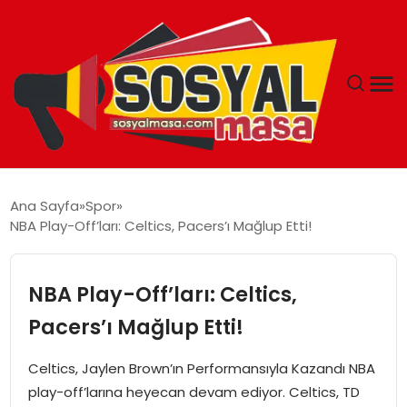
YAŞAM
Ana Sayfa
Spor
NBA Play-Off’ları: Celtics, Pacers’ı Mağlup Etti!
EKONOMI
GÜNCEL
NBA Play-Off’ları: Celtics,
Pacers’ı Mağlup Etti!
TEKNOLOJI
Celtics, Jaylen Brown’ın Performansıyla Kazandı NBA
EĞITIM
play-off’larına heyecan devam ediyor. Celtics, TD