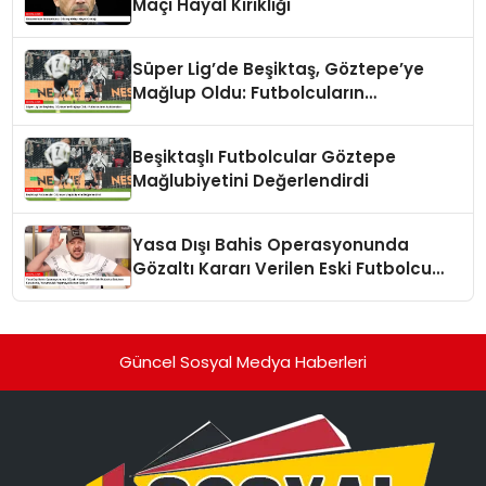
Maçı Hayal Kırıklığı
Süper Lig’de Beşiktaş, Göztepe’ye
Mağlup Oldu: Futbolcuların
Açıklamaları
Beşiktaşlı Futbolcular Göztepe
Mağlubiyetini Değerlendirdi
Yasa Dışı Bahis Operasyonunda
Gözaltı Kararı Verilen Eski Futbolcu
Batuhan Karadeniz, Yorumculuk
Yapmaya Devam Ediyor
Güncel Sosyal Medya Haberleri