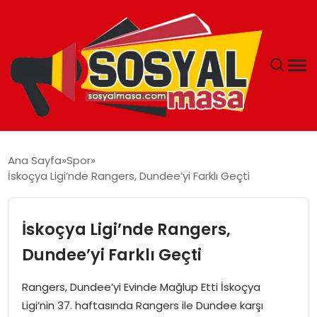
YAŞAM
Ana Sayfa
Spor
İskoçya Ligi’nde Rangers, Dundee’yi Farklı Geçti
EKONOMI
GÜNCEL
İskoçya Ligi’nde Rangers,
Dundee’yi Farklı Geçti
TEKNOLOJI
Rangers, Dundee’yi Evinde Mağlup Etti İskoçya
EĞITIM
Ligi’nin 37. haftasında Rangers ile Dundee karşı