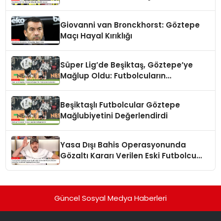
Giovanni van Bronckhorst: Göztepe
Maçı Hayal Kırıklığı
Süper Lig’de Beşiktaş, Göztepe’ye
Mağlup Oldu: Futbolcuların
Açıklamaları
Beşiktaşlı Futbolcular Göztepe
Mağlubiyetini Değerlendirdi
Yasa Dışı Bahis Operasyonunda
Gözaltı Kararı Verilen Eski Futbolcu
Batuhan Karadeniz, Yorumculuk
Yapmaya Devam Ediyor
Güncel Sosyal Medya Haberleri