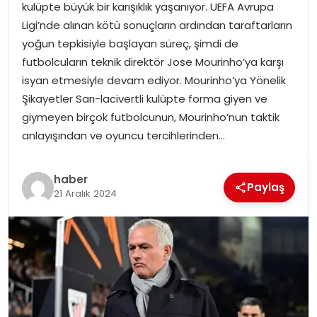
kulüpte büyük bir karışıklık yaşanıyor. UEFA Avrupa
SPOR
Ligi’nde alınan kötü sonuçların ardından taraftarların
yoğun tepkisiyle başlayan süreç, şimdi de
GÜNDEM
futbolcuların teknik direktör Jose Mourinho’ya karşı
isyan etmesiyle devam ediyor. Mourinho’ya Yönelik
MAGAZIN
Şikayetler Sarı-lacivertli kulüpte forma giyen ve
giymeyen birçok futbolcunun, Mourinho’nun taktik
anlayışından ve oyuncu tercihlerinden…
haber
Paylaş
21 Aralık 2024