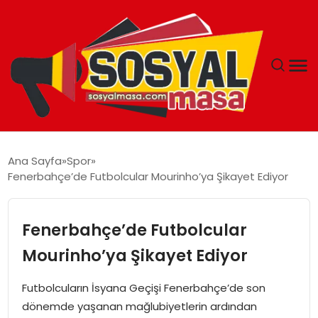
YAŞAM
Ana Sayfa
Spor
Fenerbahçe’de Futbolcular Mourinho’ya Şikayet Ediyor
EKONOMI
GÜNCEL
Fenerbahçe’de Futbolcular
Mourinho’ya Şikayet Ediyor
TEKNOLOJI
Futbolcuların İsyana Geçişi Fenerbahçe’de son
EĞITIM
dönemde yaşanan mağlubiyetlerin ardından