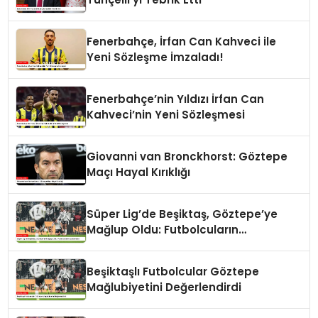
Fenerbahçe, İrfan Can Kahveci ile
Yeni Sözleşme İmzaladı!
Fenerbahçe’nin Yıldızı İrfan Can
Kahveci’nin Yeni Sözleşmesi
Giovanni van Bronckhorst: Göztepe
Maçı Hayal Kırıklığı
Süper Lig’de Beşiktaş, Göztepe’ye
Mağlup Oldu: Futbolcuların
Açıklamaları
Beşiktaşlı Futbolcular Göztepe
Mağlubiyetini Değerlendirdi