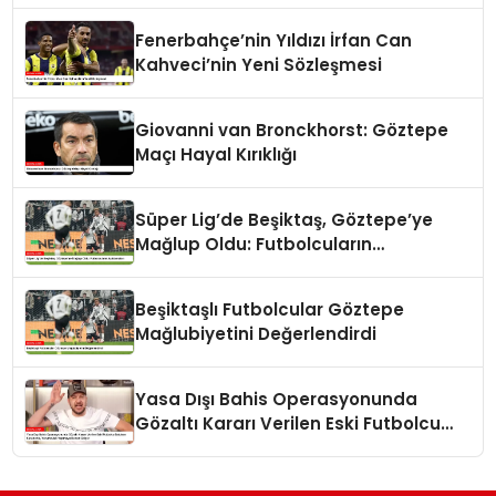
Fenerbahçe’nin Yıldızı İrfan Can
Kahveci’nin Yeni Sözleşmesi
Giovanni van Bronckhorst: Göztepe
Maçı Hayal Kırıklığı
Süper Lig’de Beşiktaş, Göztepe’ye
Mağlup Oldu: Futbolcuların
Açıklamaları
Beşiktaşlı Futbolcular Göztepe
Mağlubiyetini Değerlendirdi
Yasa Dışı Bahis Operasyonunda
Gözaltı Kararı Verilen Eski Futbolcu
Batuhan Karadeniz, Yorumculuk
Yapmaya Devam Ediyor