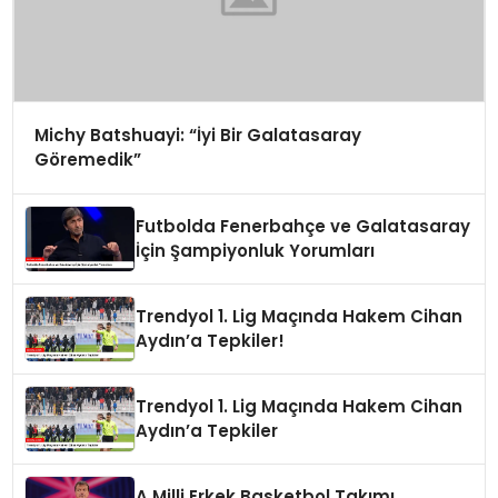
Michy Batshuayi: “İyi Bir Galatasaray
Göremedik”
Futbolda Fenerbahçe ve Galatasaray
İçin Şampiyonluk Yorumları
Trendyol 1. Lig Maçında Hakem Cihan
Aydın’a Tepkiler!
Trendyol 1. Lig Maçında Hakem Cihan
Aydın’a Tepkiler
A Milli Erkek Basketbol Takımı,