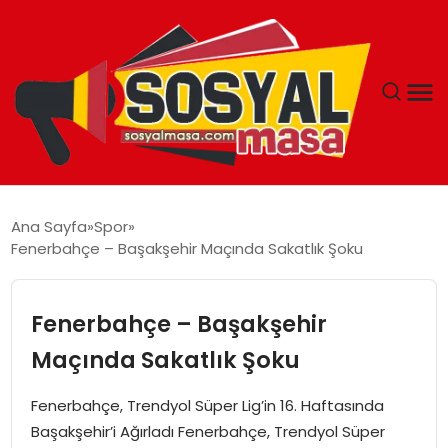
YAŞAM
Ana Sayfa
Spor
Fenerbahçe – Başakşehir Maçında Sakatlık Şoku
EKONOMI
GÜNCEL
Fenerbahçe – Başakşehir
Maçında Sakatlık Şoku
TEKNOLOJI
Fenerbahçe, Trendyol Süper Lig’in 16. Haftasında
EĞITIM
Başakşehir’i Ağırladı Fenerbahçe, Trendyol Süper