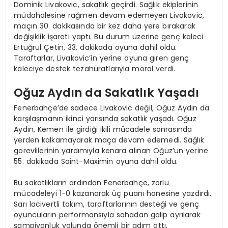
Dominik Livakovic, sakatlık geçirdi. Sağlık ekiplerinin
müdahalesine rağmen devam edemeyen Livakovic,
maçın 30. dakikasında bir kez daha yere bırakarak
değişiklik işareti yaptı. Bu durum üzerine genç kaleci
Ertuğrul Çetin, 33. dakikada oyuna dahil oldu.
Taraftarlar, Livakovic’in yerine oyuna giren genç
kaleciye destek tezahüratlarıyla moral verdi.
Oğuz Aydın da Sakatlık Yaşadı
Fenerbahçe’de sadece Livakovic değil, Oğuz Aydın da
karşılaşmanın ikinci yarısında sakatlık yaşadı. Oğuz
Aydın, Kemen ile girdiği ikili mücadele sonrasında
yerden kalkamayarak maça devam edemedi. Sağlık
görevlilerinin yardımıyla kenara alınan Oğuz’un yerine
55. dakikada Saint-Maximin oyuna dahil oldu.
Bu sakatlıkların ardından Fenerbahçe, zorlu
mücadeleyi 1-0 kazanarak üç puanı hanesine yazdırdı.
Sarı lacivertli takım, taraftarlarının desteği ve genç
oyuncuların performansıyla sahadan galip ayrılarak
şampiyonluk yolunda önemli bir adım attı.