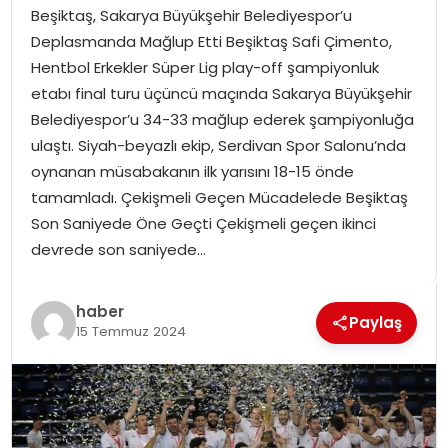
Beşiktaş, Sakarya Büyükşehir Belediyespor’u
SPOR
Deplasmanda Mağlup Etti Beşiktaş Safi Çimento,
Hentbol Erkekler Süper Lig play-off şampiyonluk
GÜNDEM
etabı final turu üçüncü maçında Sakarya Büyükşehir
Belediyespor’u 34-33 mağlup ederek şampiyonluğa
MAGAZIN
ulaştı. Siyah-beyazlı ekip, Serdivan Spor Salonu’nda
oynanan müsabakanın ilk yarısını 18-15 önde
tamamladı. Çekişmeli Geçen Mücadelede Beşiktaş
Son Saniyede Öne Geçti Çekişmeli geçen ikinci
devrede son saniyede…
haber
Paylaş
15 Temmuz 2024