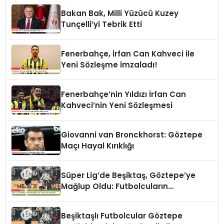
Bakan Bak, Milli Yüzücü Kuzey
Tunçelli’yi Tebrik Etti
Fenerbahçe, İrfan Can Kahveci ile
Yeni Sözleşme İmzaladı!
Fenerbahçe’nin Yıldızı İrfan Can
Kahveci’nin Yeni Sözleşmesi
Giovanni van Bronckhorst: Göztepe
Maçı Hayal Kırıklığı
Süper Lig’de Beşiktaş, Göztepe’ye
Mağlup Oldu: Futbolcuların
Açıklamaları
Beşiktaşlı Futbolcular Göztepe