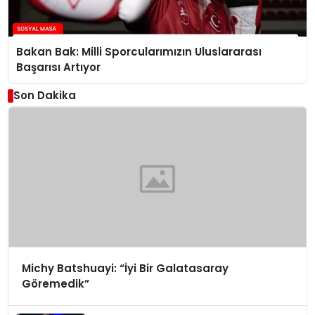
Bakan Bak: Milli Sporcularımızın Uluslararası
Başarısı Artıyor
Son Dakika
Michy Batshuayi: “İyi Bir Galatasaray
Göremedik”