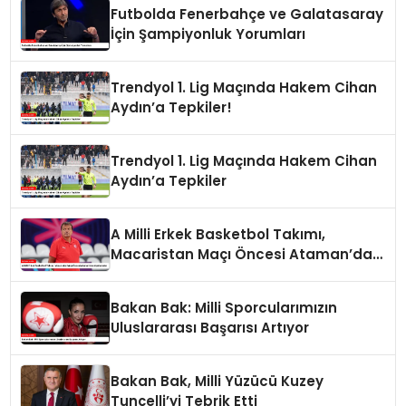
Futbolda Fenerbahçe ve Galatasaray
İçin Şampiyonluk Yorumları
Trendyol 1. Lig Maçında Hakem Cihan
Aydın’a Tepkiler!
Trendyol 1. Lig Maçında Hakem Cihan
Aydın’a Tepkiler
A Milli Erkek Basketbol Takımı,
Macaristan Maçı Öncesi Ataman’dan
Açıklamalar
Bakan Bak: Milli Sporcularımızın
Uluslararası Başarısı Artıyor
Bakan Bak, Milli Yüzücü Kuzey
Tunçelli’yi Tebrik Etti