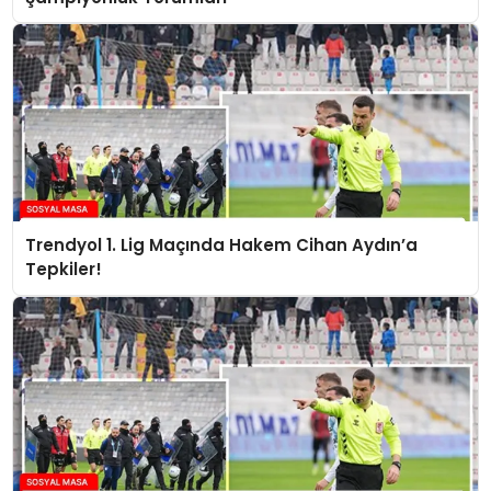
Trendyol 1. Lig Maçında Hakem Cihan Aydın’a
Tepkiler!