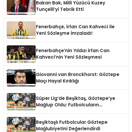
Bakan Bak, Milli Yüzücü Kuzey
Tunçelli’yi Tebrik Etti
Fenerbahçe, İrfan Can Kahveci ile
Yeni Sözleşme İmzaladı!
Fenerbahçe’nin Yıldızı İrfan Can
Kahveci’nin Yeni Sözleşmesi
Giovanni van Bronckhorst: Göztepe
Maçı Hayal Kırıklığı
Süper Lig’de Beşiktaş, Göztepe’ye
Mağlup Oldu: Futbolcuların
Açıklamaları
Beşiktaşlı Futbolcular Göztepe
Mağlubiyetini Değerlendirdi