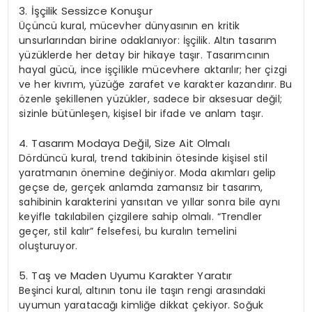
3.
⁠İşçilik Sessizce Konuşur
Üçüncü kural, mücevher dünyasının en kritik
unsurlarından birine odaklanıyor: İşçilik. Altın tasarım
yüzüklerde her detay bir hikaye taşır. Tasarımcının
hayal gücü, ince işçilikle mücevhere aktarılır; her çizgi
ve her kıvrım, yüzüğe zarafet ve karakter kazandırır. Bu
özenle şekillenen yüzükler, sadece bir aksesuar değil;
sizinle bütünleşen, kişisel bir ifade ve anlam taşır.
4.
Tasarım Modaya Değil, Size Ait Olmalı
Dördüncü kural, trend takibinin ötesinde kişisel stil
yaratmanın önemine değiniyor. Moda akımları gelip
geçse de, gerçek anlamda zamansız bir tasarım,
sahibinin karakterini yansıtan ve yıllar sonra bile aynı
keyifle takılabilen çizgilere sahip olmalı. “Trendler
geçer, stil kalır” felsefesi, bu kuralın temelini
oluşturuyor.
5.
Taş ve Maden Uyumu Karakter Yaratır
Beşinci kural, altının tonu ile taşın rengi arasındaki
uyumun yaratacağı kimliğe dikkat çekiyor. Soğuk