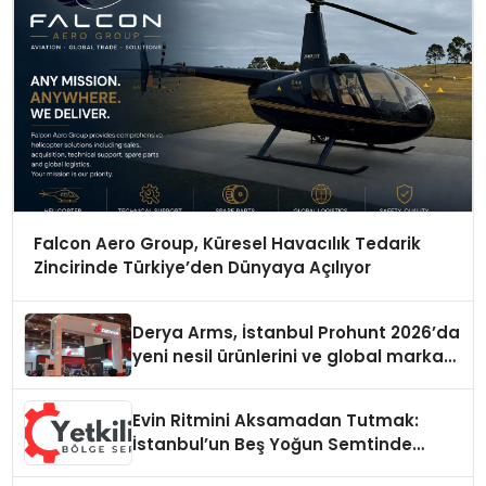
Falcon Aero Group, Küresel Havacılık Tedarik
Zincirinde Türkiye’den Dünyaya Açılıyor
Derya Arms, İstanbul Prohunt 2026’da
yeni nesil ürünlerini ve global marka
vizyonunu sergiledi
Evin Ritmini Aksamadan Tutmak:
İstanbul’un Beş Yoğun Semtinde
Samimi Bir Teknik Servis Hikayesi