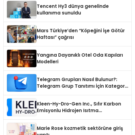
Tencent Hy3 dünya genelinde
kullanıma sunuldu
Mars Türkiye’den “Köpeğini İşe Götür
Haftası” çağrısı
Yangına Dayanıklı Otel Oda Kapıları
Modelleri
Telegram Grupları Nasıl Bulunur?:
Telegram Grup Tanıtımı İçin Kategori
Seçimi Neden Önemlidir?
Kleen-Hy-Dro-Gen Inc., Sıfır Karbon
Emisyonlu Hidrojen Isıtma
Teknolojisinde ISO ve TSSA
Düzenleyici Onaylarını Aldı
Marie Rose kozmetik sektörüne giriş
yaptı