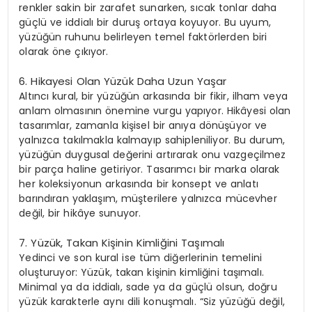
renkler sakin bir zarafet sunarken, sıcak tonlar daha
güçlü ve iddialı bir duruş ortaya koyuyor. Bu uyum,
yüzüğün ruhunu belirleyen temel faktörlerden biri
olarak öne çıkıyor.
6.
Hikayesi Olan Yüzük Daha Uzun Yaşar
Altıncı kural, bir yüzüğün arkasında bir fikir, ilham veya
anlam olmasının önemine vurgu yapıyor. Hikâyesi olan
tasarımlar, zamanla kişisel bir anıya dönüşüyor ve
yalnızca takılmakla kalmayıp sahipleniliyor. Bu durum,
yüzüğün duygusal değerini artırarak onu vazgeçilmez
bir parça haline getiriyor. Tasarımcı bir marka olarak
her koleksiyonun arkasında bir konsept ve anlatı
barındıran yaklaşım, müşterilere yalnızca mücevher
değil, bir hikâye sunuyor.
7.
Yüzük, Takan Kişinin Kimliğini Taşımalı
Yedinci ve son kural ise tüm diğerlerinin temelini
oluşturuyor: Yüzük, takan kişinin kimliğini taşımalı.
Minimal ya da iddialı, sade ya da güçlü olsun, doğru
yüzük karakterle aynı dili konuşmalı. “Siz yüzüğü değil,