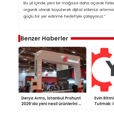
Bu yıl içinde yeni bir mağaza daha açarak fizik
organik olarak büyüterek dijital etkimizi artırm
güçlü bir yer edinme hedefiyle çalışıyoruz.”
Benzer Haberler
Derya Arms, İstanbul Prohunt
Evin Rit
2026’da yeni nesil ürünlerini ve
Tutmak: İ
global marka vizyonunu
Yoğun Se