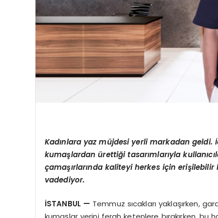
Kadınlara yaz müjdesi yerli markadan geldi. 
kumaşlardan ürettiği tasarımlarıyla kullanıcıl
çamaşırlarında kaliteyi herkes için erişilebilir
vadediyor.
İSTANBUL
—
Temmuz sıcakları yaklaşırken, gardır
kumaşlar yerini ferah ketenlere bırakırken, bu h