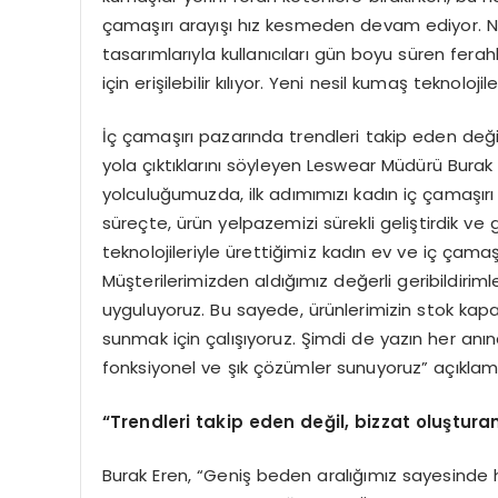
çamaşırı arayışı hız kesmeden devam ediyor. 
tasarımlarıyla kullanıcıları gün boyu süren ferah
için erişilebilir kılıyor. Yeni nesil kumaş teknolojil
İç çamaşırı pazarında trendleri takip eden deği
yola çıktıklarını söyleyen Leswear Müdürü Burak
yolculuğumuzda, ilk adımımızı kadın iç çamaşırı 
süreçte, ürün yelpazemizi sürekli geliştirdik ve
teknolojileriyle ürettiğimiz kadın ev ve iç çamaş
Müşterilerimizden aldığımız değerli geribildirimler
uyguluyoruz. Bu sayede, ürünlerimizin stok kapas
sunmak için çalışıyoruz. Şimdi de yazın her anınd
fonksiyonel ve şık çözümler sunuyoruz” açıklama
“
Trendleri takip eden değil, bizzat oluşturan
Burak Eren, “Geniş beden aralığımız sayesinde h