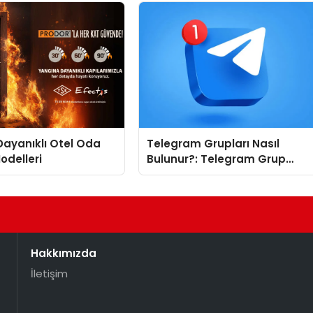
rvis Hikayesi
ayanıklı Otel Oda
Telegram Grupları Nasıl
odelleri
Bulunur?: Telegram Grup
Tanıtımı İçin Kategori Seçimi
Neden Önemlidir?
Hakkımızda
İletişim