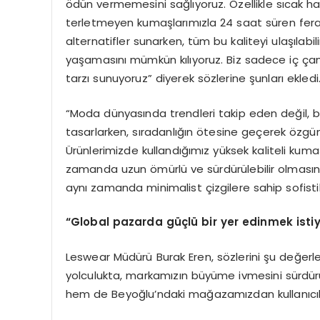
ödün vermemesini sağlıyoruz. Özellikle sıcak ha
terletmeyen kumaşlarımızla 24 saat süren ferah
alternatifler sunarken, tüm bu kaliteyi ulaşılabi
yaşamasını mümkün kılıyoruz. Biz sadece iç çama
tarzı sunuyoruz” diyerek sözlerine şunları ekledi
“Moda dünyasında trendleri takip eden değil, bi
tasarlarken, sıradanlığın ötesine geçerek özgün 
Ürünlerimizde kullandığımız yüksek kaliteli kuma
zamanda uzun ömürlü ve sürdürülebilir olmasını
aynı zamanda minimalist çizgilere sahip sofistike 
“Global pazarda güçlü bir yer edinmek isti
Leswear Müdürü Burak Eren, sözlerini şu değerlen
yolculukta, markamızın büyüme ivmesini sürdürüy
hem de Beyoğlu’ndaki mağazamızdan kullanıcılar