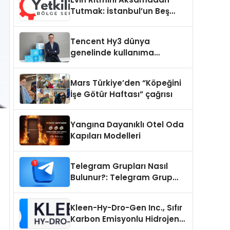
Tutmak: İstanbul’un Beş
Yoğun Semtinde Samimi Bir
Teknik Servis Hikayesi
Tencent Hy3 dünya
genelinde kullanıma
sunuldu
Mars Türkiye’den “Köpeğini
İşe Götür Haftası” çağrısı
Yangına Dayanıklı Otel Oda
Kapıları Modelleri
Telegram Grupları Nasıl
Bulunur?: Telegram Grup
Tanıtımı İçin Kategori Seçimi
Neden Önemlidir?
Kleen-Hy-Dro-Gen Inc., Sıfır
Karbon Emisyonlu Hidrojen