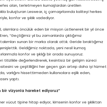
Nefes alan, terletmeyen kumaşlardan üretilen
lıkla buluşturan Leswear, iç çamaşırlarında kaliteyi herkes
eriyle, konfor ve şıklık vadediyor.
l, akımlara öncülük eden bir misyon üstlenerek bir yıl önce
 Eren, “Geçtiğimiz yıl bu zamanlarda çıktığımız
takımları sunan bir marka olarak attık. Geride bıraktığımız
 genişlettik. Geldiğimiz noktada, yeni nesil kumaş
ırlarımızla konfor ve şıklığı bir arada sunuyoruz.
i titizlikle değerlendirerek, kesintisiz bir gelişim süreci
itesini ve çeşitliliğini her geçen gün artırıp daha iyi hizmet
a, varlığını hissettirmeden kullanıcılara eşlik eden,
sını yaptı.
 bir vizyonla
hareket ediyoruz”
er vücut tipine hitap ediyor, kimsenin konfor ve şıklıktan