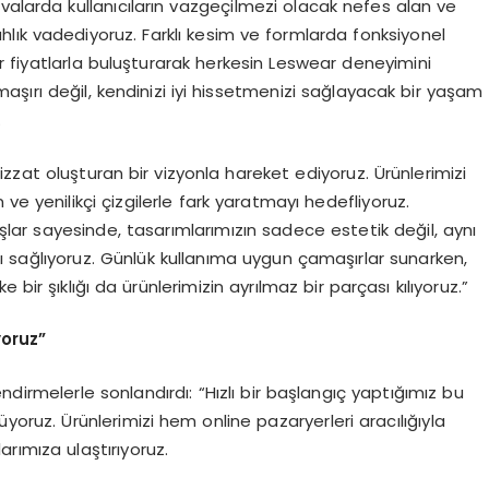
valarda kullanıcıların vazgeçilmezi olacak nefes alan ve
lık vadediyoruz. Farklı kesim ve formlarda fonksiyonel
lir fiyatlarla buluşturarak herkesin Leswear deneyimini
şırı değil, kendinizi iyi hissetmenizi sağlayacak bir yaşam
.
zzat oluşturan bir vizyonla hareket ediyoruz. Ürünlerimizi
ve yenilikçi çizgilerle fark yaratmayı hedefliyoruz.
şlar sayesinde, tasarımlarımızın sadece estetik değil, aynı
 sağlıyoruz. Günlük kullanıma uygun çamaşırlar sunarken,
bir şıklığı da ürünlerimizin ayrılmaz bir parçası kılıyoruz.”
yoruz”
dirmelerle sonlandırdı: “Hızlı bir başlangıç yaptığımız bu
oruz. Ürünlerimizi hem online pazaryerleri aracılığıyla
ımıza ulaştırıyoruz.