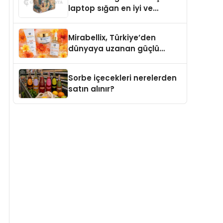
laptop sığan en iyi ve
sağlam sırt çantası
markaları
Mirabellix, Türkiye’den
dünyaya uzanan güçlü
büyümesini sürdürüyor
Sorbe içecekleri nerelerden
satın alınır?