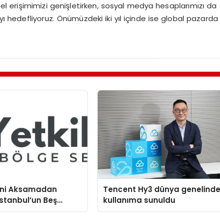
sel erişimimizi genişletirken, sosyal medya hesaplarımızı da
ayı hedefliyoruz. Önümüzdeki iki yıl içinde ise global pazarda
mini Aksamadan
Tencent Hy3 dünya genelind
stanbul’un Beş
kullanıma sunuldu
mtinde Samimi Bir