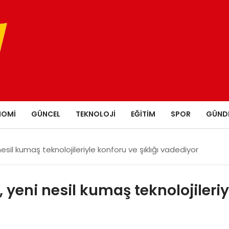
NOMI
GÜNCEL
TEKNOLOJI
EĞITIM
SPOR
GÜND
nesil kumaş teknolojileriyle konforu ve şıklığı vadediyor
 yeni nesil kumaş teknolojileriy