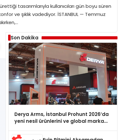
ttiği tasarımlarıyla kullanıcıları gün boyu süren
iyle konfor ve şıklık vadediyor. İSTANBUL — Temmuz
akırken,…
Son Dakika
Derya Arms, İstanbul Prohunt 2026’da
yeni nesil ürünlerini ve global marka
vizyonunu sergiledi
Evin Ritmini Aksamadan