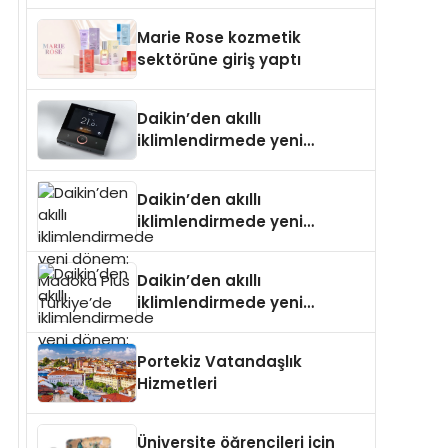
Isıtma Teknolojisinde ISO ve
TSSA Düzenleyici Onaylarını
Marie Rose kozmetik
Aldı
sektörüne giriş yaptı
Daikin’den akıllı
iklimlendirmede yeni
dönem: Madoka Plus
Türkiye’de
Daikin’den akıllı
iklimlendirmede yeni
dönem: Madoka Plus
Türkiye’de
Daikin’den akıllı
iklimlendirmede yeni
dönem: Madoka Plus
Türkiye’de
Portekiz Vatandaşlık
Hizmetleri
Üniversite öğrencileri için