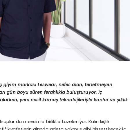
İç giyim markası Leswear, nefes alan, terletmeyen
arı gün boyu süren ferahlıkla buluşturuyor. İç
 kılarken, yeni nesil kumaş teknolojileriyle konfor ve şıklık
oplar da mevsimle birlikte tazeleniyor. Kalın kışlık
afif kıyafetlerin altında adeta yokmuş gibi hissettirecek iç