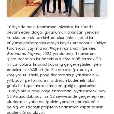
Türkiye’de proje finansmanı piyasası, bir süredir
devam eden dalgalı görünümün ardından yeniden
hareketlenerek temkinli de olsa dikkat çekici bir
büyüme performansı ortaya koydu. Branchout Türkiye
tarafından yayımlanan
Proje Finansmanı İşlemleri
G
örünümü Raporu
, 2024 yılında proje finansmanı
işlem hacminin bir önceki yıla göre %185 artarak 7,3
milyar dolara, finansal kapanışı gerçekleştirilen işlem
adedinin ise %36 artışla 15’e yükseldiğini ortaya
koyuyor. Bu tablo, proje finansmanı piyasalarının iki
yıllık zayıf performansın ardından kademeli fakat
güçlü bir toparlanma sürecine girdiğini gösteriyor.
Türkiye’nin küresel proje finansmanı piyasasındaki payı
%1, Avrupa’daki payı ise %3 seviyesinde gerçekleşirken,
uluslararası yatırımcı ilgisinin yeniden görünür hâle
geldiği ve stratejik projelerin finansman kapasitesinin
güçlendiği görülüyor.