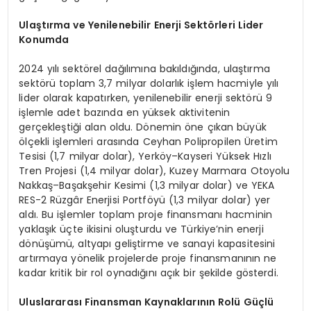
Ulaştırma ve Yenilenebilir Enerji Sekt
örleri Lider
Konumda
2024 yılı sektörel dağılımına bakıldığında, ulaştırma
sektörü toplam 3,7 milyar dolarlık işlem hacmiyle yılı
lider olarak kapatırken, yenilenebilir enerji sektörü 9
işlemle adet bazında en yüksek aktivitenin
gerçekleştiği alan oldu. Dönemin öne çıkan büyük
ölçekli işlemleri arasında Ceyhan Polipropilen Üretim
Tesisi (1,7 milyar dolar), Yerköy–Kayseri Yüksek Hızlı
Tren Projesi (1,4 milyar dolar), Kuzey Marmara Otoyolu
Nakkaş–Başakşehir Kesimi (1,3 milyar dolar) ve YEKA
RES-2 Rüzgâr Enerjisi Portföyü (1,3 milyar dolar) yer
aldı. Bu işlemler toplam proje finansmanı hacminin
yaklaşık üçte ikisini oluşturdu ve Türkiye’nin enerji
dönüşümü, altyapı geliştirme ve sanayi kapasitesini
artırmaya yönelik projelerde proje finansmanının ne
kadar kritik bir rol oynadığını açık bir şekilde gösterdi.
Uluslararası Finansman Kaynaklarını
n Rolü Güçlü