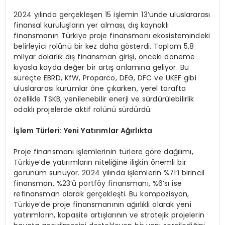
2024 yılında gerçekleşen 15 işlemin 13’ünde uluslararası
finansal kuruluşların yer alması, dış kaynaklı
finansmanın Türkiye proje finansmanı ekosistemindeki
belirleyici rolünü bir kez daha gösterdi. Toplam 5,8
milyar dolarlık dış finansman girişi, önceki döneme
kıyasla kayda değer bir artış anlamına geliyor. Bu
süreçte EBRD, KfW, Proparco, DEG, DFC ve UKEF gibi
uluslararası kurumlar öne çıkarken, yerel tarafta
özellikle TSKB, yenilenebilir enerji ve sürdürülebilirlik
odaklı projelerde aktif rolünü sürdürdü.
İş
lem Türleri: Yeni Yatırımlar Ağırlıkta
Proje finansmanı işlemlerinin türlere göre dağılımı,
Türkiye’de yatırımların niteliğine ilişkin önemli bir
görünüm sunuyor. 2024 yılında işlemlerin %71’i birincil
finansman, %23’ü portföy finansmanı, %6’sı ise
refinansman olarak gerçekleşti. Bu kompozisyon,
Türkiye’de proje finansmanının ağırlıklı olarak yeni
yatırımların, kapasite artışlarının ve stratejik projelerin