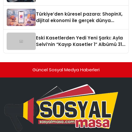
Türkiye’den küresel pazara: ShopinX,
dijital ekonomi ile gerçek dünya
alışverişini bir araya getirmeyi
hedefliyor
Eski Kasetlerden Yedi Yeni Şarkı: Ayla
Selvi’nin “Kayıp Kasetler 1” Albümü 31
Temmuz’da Çıktı
Güncel Sosyal Medya Haberleri