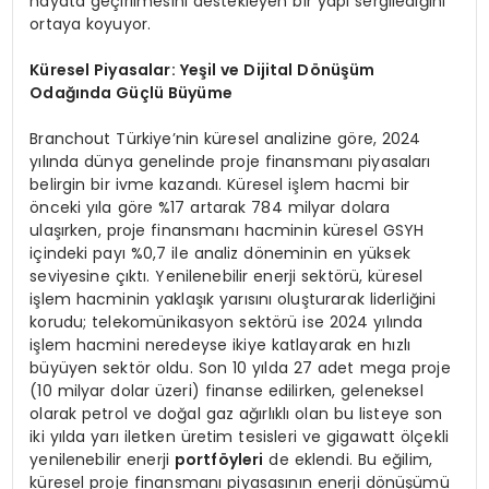
hayata geçirilmesini destekleyen bir yapı sergilediğini
ortaya koyuyor.
Küresel Piyasalar: Yeşil ve Dijital D
önüşüm
Odağında Güçlü Büyüme
Branchout Türkiye’nin küresel analizine göre, 2024
yılında dünya genelinde proje finansmanı piyasaları
belirgin bir ivme kazandı. Küresel işlem hacmi bir
önceki yıla göre %17 artarak 784 milyar dolara
ulaşırken, proje finansmanı hacminin küresel GSYH
içindeki payı %0,7 ile analiz döneminin en yüksek
seviyesine çıktı. Yenilenebilir enerji sektörü, küresel
işlem hacminin yaklaşık yarısını oluşturarak liderliğini
korudu; telekomünikasyon sektörü ise 2024 yılında
işlem hacmini neredeyse ikiye katlayarak en hızlı
büyüyen sektör oldu. Son 10 yılda 27 adet mega proje
(10 milyar dolar üzeri) finanse edilirken, geleneksel
olarak petrol ve doğal gaz ağırlıklı olan bu listeye son
iki yılda yarı iletken üretim tesisleri ve gigawatt ölçekli
yenilenebilir enerji
portf
öyleri
de eklendi. Bu eğilim,
küresel proje finansmanı piyasasının enerji dönüşümü