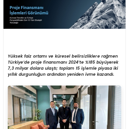
Y
üksek faiz ortamı ve küresel belirsizliklere rağ
men
T
ürkiye
’
de proje finansmanı
2024
’
te %185 büyüyerek
7,3 milyar dolara ulaştı; toplam 15 işlemle piyasa iki
yıllık durgunluğun ardından yeniden ivme kazandı.