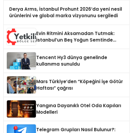
Derya Arms, İstanbul Prohunt 2026’da yeni nesil
ürünlerini ve global marka vizyonunu sergiledi
Evin Ritmini Aksamadan Tutmak:
İstanbul’un Beş Yoğun Semtinde
Samimi Bir Teknik Servis Hikayesi
Tencent Hy3 dünya genelinde
kullanıma sunuldu
Mars Türkiye’den “Köpeğini İşe Götür
Haftası” çağrısı
Yangına Dayanıklı Otel Oda Kapıları
Modelleri
Telegram Grupları Nasıl Bulunur?: