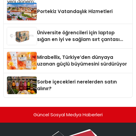
Portekiz Vatandaşlık Hizmetleri
Üniversite öğrencileri için laptop
sığan en iyi ve sağlam sırt çantası
markaları
Mirabellix, Türkiye’den dünyaya
uzanan güçlü büyümesini sürdürüyor
Sorbe içecekleri nerelerden satın
alınır?
Güncel Sosyal Medya Haberleri