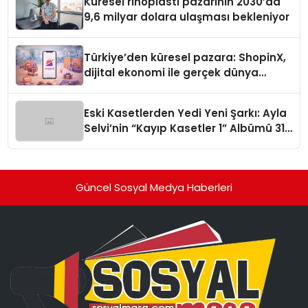
Küresel rinoplasti pazarının 2030’da
9,6 milyar dolara ulaşması bekleniyor
Türkiye’den küresel pazara: ShopinX,
dijital ekonomi ile gerçek dünya
alışverişini bir araya getirmeyi
hedefliyor
Eski Kasetlerden Yedi Yeni Şarkı: Ayla
Selvi’nin “Kayıp Kasetler 1” Albümü 31
Temmuz’da Çıktı
Güncel Sosyal Medya Haberleri