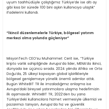
uyum taahhüdüyle çalıştığımız Türkiye’de ise altı ay
gibi kısa bir sürede 100 bini aşkın kullanıcıya ulaştık”
ifadelerini kullandı.
“
İkincil düzenlemelerle Türkiye, b
ö
lgesel yatırım
merkezi olma yolunda güçleniyor”
MisyonTech CEO’su Muhammet Cerit ise, “Türkiye
kripto varlık sahipliğinde Avrupa’da lider, MENA’da ikinci,
dünyada ise üçüncü sırada. 2024 yılında Afrika ve Orta
Doğu’da, 25 ülkeyi kapsayan global işbirlikleriyle
bölgesel genişlemeye yönelik önemli adımlar attık.
Bugün WhiteBIT TR ile imzaladığımız anlaşma ise
Avrupa’daki bireysel yatırımcılara ulaşma hedefimizin
ilk aşamasıdır. WhiteBIT TR, 2022’den bu yana
Türkiye’deki kullanıcılara hizmet vermesiyle ülkemizi ve
pazarımızı tanıyan, Avrupa’da hız ve güvenlik