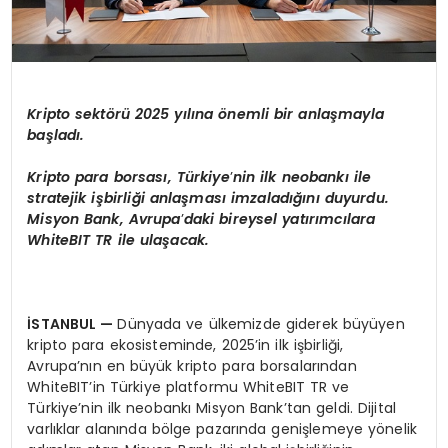
Kripto sekt
ö
rü 2025 yılına
ö
nemli bir anlaşmayla
başladı.
K
ripto para borsas
ı, Türkiye
’
nin ilk neobankı ile
stratejik işbirliği anlaş
mas
ı imzaladığını duyurdu.
Misyon Bank, Avrupa
’
daki bireysel yatırımcı
lara
White
BIT TR ile ulaşacak.
İSTANBUL
—
Dünyada ve ülkemizde giderek büyüyen
kripto para ekosisteminde, 2025’in ilk işbirliği,
Avrupa’nın en büyük kripto para borsalarından
WhiteBIT’in Türkiye platformu WhiteBIT TR ve
Türkiye’nin ilk neobankı Misyon Bank’tan geldi. Dijital
varlıklar alanında bölge pazarında genişlemeye yönelik