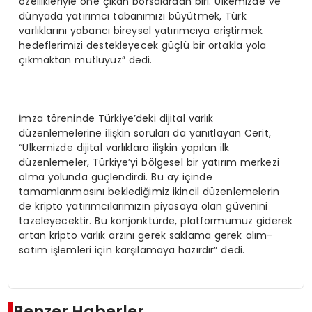
özellikleriyle öne çıkan borsalardan biri. Ülkemizde ve
dünyada yatırımcı tabanımızı büyütmek, Türk
varlıklarını yabancı bireysel yatırımcıya eriştirmek
hedeflerimizi destekleyecek güçlü bir ortakla yola
çıkmaktan mutluyuz” dedi.
İmza töreninde Türkiye’deki dijital varlık
düzenlemelerine ilişkin soruları da yanıtlayan Cerit,
“Ülkemizde dijital varlıklara ilişkin yapılan ilk
düzenlemeler, Türkiye’yi bölgesel bir yatırım merkezi
olma yolunda güçlendirdi. Bu ay içinde
tamamlanmasını beklediğimiz ikincil düzenlemelerin
de kripto yatırımcılarımızın piyasaya olan güvenini
tazeleyecektir. Bu konjonktürde, platformumuz giderek
artan kripto varlık arzını gerek saklama gerek alım-
satım işlemleri için karşılamaya hazırdır” dedi.
Benzer Haberler