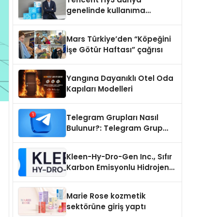
genelinde kullanıma
sunuldu
Mars Türkiye’den “Köpeğini
İşe Götür Haftası” çağrısı
Yangına Dayanıklı Otel Oda
Kapıları Modelleri
Telegram Grupları Nasıl
Bulunur?: Telegram Grup
Tanıtımı İçin Kategori Seçimi
Neden Önemlidir?
Kleen-Hy-Dro-Gen Inc., Sıfır
Karbon Emisyonlu Hidrojen
Isıtma Teknolojisinde ISO ve
TSSA Düzenleyici Onaylarını
Marie Rose kozmetik
Aldı
sektörüne giriş yaptı