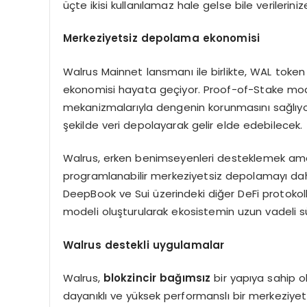
üçte ikisi kullanılamaz hale gelse bile verilerini
Merkeziyetsiz depolama ekonomisi
Walrus Mainnet lansmanı ile birlikte, WAL tok
ekonomisi hayata geçiyor. Proof-of-Stake mode
mekanizmalarıyla dengenin korunmasını sağlıyor
şekilde veri depolayarak gelir elde edebilecek.
Walrus, erken benimseyenleri desteklemek amacı
programlanabilir merkeziyetsiz depolamayı daha e
DeepBook ve Sui üzerindeki diğer DeFi protoko
modeli oluşturularak ekosistemin uzun vadeli sür
W
alrus
destekli uygulamalar
Walrus,
blokzincir bağımsız
bir yapıya sahip o
dayanıklı ve yüksek performanslı bir merkeziyets