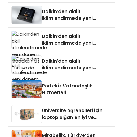
Daikin’den akıllı
iklimlendirmede yeni
dönem: Madoka Plus
Türkiye’de
Daikin’den akıllı
iklimlendirmede yeni
dönem: Madoka Plus
Türkiye’de
Daikin’den akıllı
iklimlendirmede yeni
dönem: Madoka Plus
Türkiye’de
Portekiz Vatandaşlık
Hizmetleri
Üniversite öğrencileri için
laptop sığan en iyi ve
sağlam sırt çantası
markaları
Mirabellix, Türkiye’den