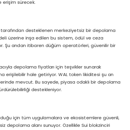
ze erişim sürecek.
en tarafından desteklenen merkeziyetsiz bir depolama
li üzerine inşa edilen bu sistem, ödül ve ceza
. Şu andan itibaren düğüm operatörleri, güvenilir bir
yla depolama fiyatları için teşvikler sunarak
rişilebilir hale getiriyor. WAL token likiditesi şu an
llerinde mevcut. Bu sayede, piyasa odaklı bir depolama
dürülebilirliği destekleniyor.
lduğu için tüm uygulamalara ve ekosistemlere güvenli,
iz depolama alanı sunuyor. Özellikle Sui blokzinciri