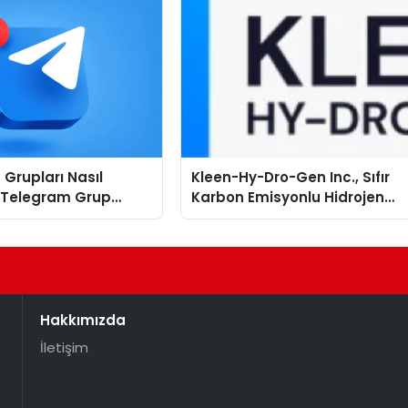
Grupları Nasıl
Kleen-Hy-Dro-Gen Inc., Sıfır
: Telegram Grup
Karbon Emisyonlu Hidrojen
İçin Kategori Seçimi
Isıtma Teknolojisinde ISO ve
emlidir?
TSSA Düzenleyici Onaylarını
Aldı
Hakkımızda
İletişim