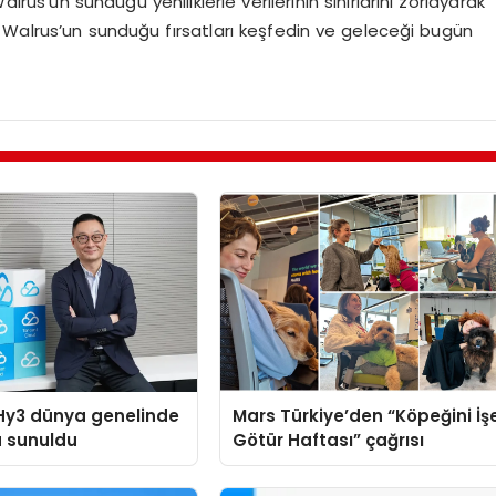
 Walrus’un sunduğu yeniliklerle verilerinin sınırlarını zorlayarak
 Walrus’un sunduğu fırsatları keşfedin ve geleceği bugün
Hy3 dünya genelinde
Mars Türkiye’den “Köpeğini İş
a sunuldu
Götür Haftası” çağrısı