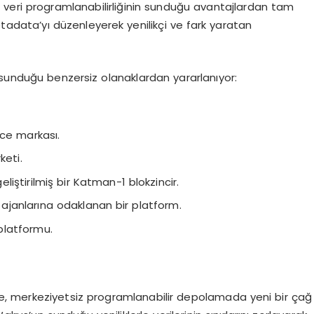
 veri programlanabilirliğinin sunduğu avantajlardan tam
metadata’yı düzenleyerek yenilikçi ve fark yaratan
 sunduğu benzersiz olanaklardan yararlanıyor:
e markası.
keti.
iştirilmiş bir Katman-1 blokzincir.
 ajanlarına odaklanan bir platform.
platformu.
kte, merkeziyetsiz programlanabilir depolamada yeni bir çağ