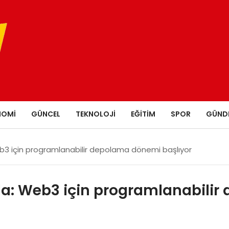
NOMI
GÜNCEL
TEKNOLOJI
EĞITIM
SPOR
GÜND
3 için programlanabilir depolama dönemi başlıyor
a: Web3 için programlanabili