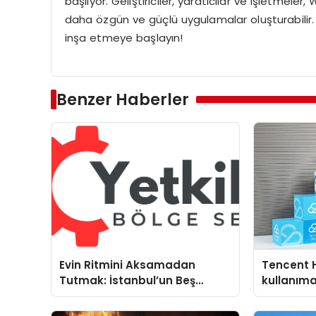
başlıyor. Geliştiriciler, yaratıcılar ve işletmeler,
daha özgün ve güçlü uygulamalar oluşturabilir.
inşa etmeye başlayın!
Benzer Haberler
Evin Ritmini Aksamadan
Tencent 
Tutmak: İstanbul’un Beş
kullanım
Yoğun Semtinde Samimi Bir
Teknik Servis Hikayesi