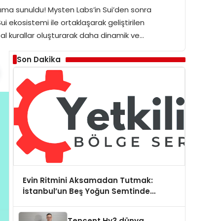
ıma sunuldu! Mysten Labs’in Sui’den sonra
ui ekosistemi ile ortaklaşarak geliştirilen
sal kurallar oluşturarak daha dinamik ve…
Son Dakika
Evin Ritmini Aksamadan Tutmak:
İstanbul’un Beş Yoğun Semtinde
Samimi Bir Teknik Servis Hikayesi
Tencent Hy3 dünya