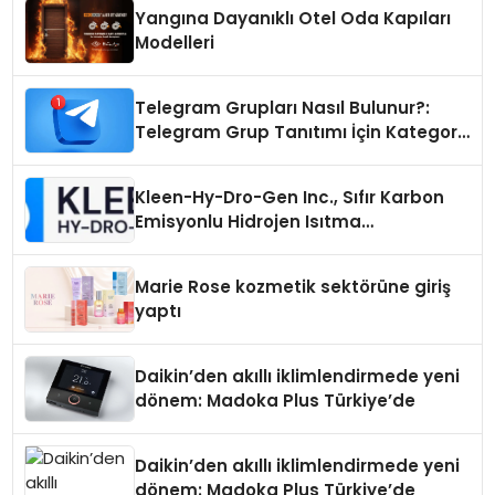
Yangına Dayanıklı Otel Oda Kapıları
Modelleri
Telegram Grupları Nasıl Bulunur?:
Telegram Grup Tanıtımı İçin Kategori
Seçimi Neden Önemlidir?
Kleen-Hy-Dro-Gen Inc., Sıfır Karbon
Emisyonlu Hidrojen Isıtma
Teknolojisinde ISO ve TSSA
Düzenleyici Onaylarını Aldı
Marie Rose kozmetik sektörüne giriş
yaptı
Daikin’den akıllı iklimlendirmede yeni
dönem: Madoka Plus Türkiye’de
Daikin’den akıllı iklimlendirmede yeni
dönem: Madoka Plus Türkiye’de