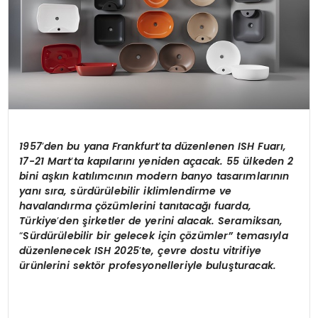
1957
’
den bu yana Frankfurt
’
ta d
üzenlenen ISH Fuarı,
17-21 Mart
’
ta kapılarını yeniden açacak. 55 ülkeden 2
bini aşkın katılımcının modern banyo tasarımlarının
yanı sıra, sürdürülebilir iklimlendirme ve
havalandı
rma
çözümlerini tanıtacağı fuarda,
Türkiye
’
den şirketler de yerini alacak. Seramiksan,
“
Sürdürülebilir bir gelecek için çözümler”
temas
ıyla
düzenlenecek ISH 2025
’
te, çevre dostu vitrifiye
ürünlerini sekt
ö
r profesyonelleriyle buluşturacak.