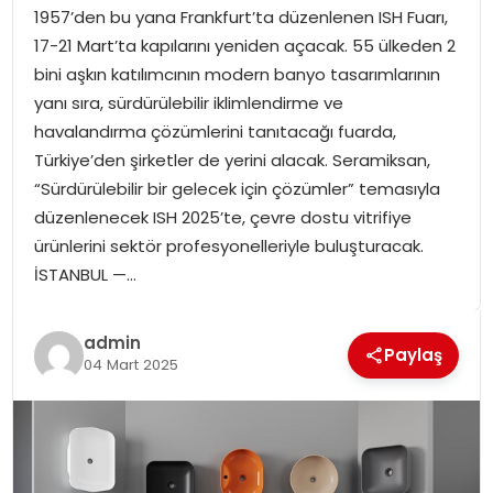
1957’den bu yana Frankfurt’ta düzenlenen ISH Fuarı,
SPOR
17-21 Mart’ta kapılarını yeniden açacak. 55 ülkeden 2
bini aşkın katılımcının modern banyo tasarımlarının
GÜNDEM
yanı sıra, sürdürülebilir iklimlendirme ve
havalandırma çözümlerini tanıtacağı fuarda,
MAGAZIN
Türkiye’den şirketler de yerini alacak. Seramiksan,
“Sürdürülebilir bir gelecek için çözümler” temasıyla
düzenlenecek ISH 2025’te, çevre dostu vitrifiye
ürünlerini sektör profesyonelleriyle buluşturacak.
İSTANBUL —…
admin
Paylaş
04 Mart 2025