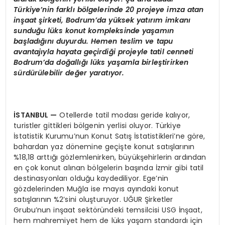
Türkiye’nin farklı bölgelerinde 20 projeye imza atan
inşaat şirketi, Bodrum’da yüksek yatırım imkanı
sunduğu lüks konut kompleksinde yaşamın
başladığını duyurdu. Hemen teslim ve tapu
avantajıyla hayata geçirdiği projeyle tatil cenneti
Bodrum’da doğallığı lüks yaşamla birleştirirken
sürdürülebilir değer yaratıyor.
İSTANBUL
—
Otellerde tatil modası geride kalıyor,
turistler gittikleri bölgenin yerlisi oluyor. Türkiye
İstatistik Kurumu’nun Konut Satış İstatistikleri’ne göre,
bahardan yaz dönemine geçişte konut satışlarının
%18,18 arttığı gözlemlenirken, büyükşehirlerin ardından
en çok konut alınan bölgelerin başında İzmir gibi tatil
destinasyonları olduğu kaydediliyor. Ege’nin
gözdelerinden Muğla ise mayıs ayındaki konut
satışlarının %2’sini oluşturuyor. UĞUR Şirketler
Grubu’nun inşaat sektöründeki temsilcisi USG İnşaat,
hem mahremiyet hem de lüks yaşam standardı için