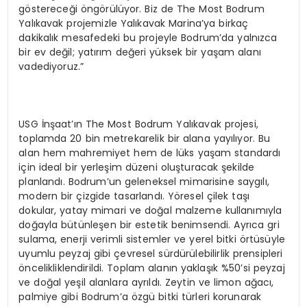
göstereceği öngörülüyor. Biz de The Most Bodrum
Yalıkavak projemizle Yalıkavak Marina’ya birkaç
dakikalık mesafedeki bu projeyle Bodrum’da yalnızca
bir ev değil; yatırım değeri yüksek bir yaşam alanı
vadediyoruz.”
USG İnşaat’ın The Most Bodrum Yalıkavak projesi,
toplamda 20 bin metrekarelik bir alana yayılıyor. Bu
alan hem mahremiyet hem de lüks yaşam standardı
için ideal bir yerleşim düzeni oluşturacak şekilde
planlandı. Bodrum’un geleneksel mimarisine saygılı,
modern bir çizgide tasarlandı. Yöresel çilek taşı
dokular, yatay mimari ve doğal malzeme kullanımıyla
doğayla bütünleşen bir estetik benimsendi. Ayrıca gri
sulama, enerji verimli sistemler ve yerel bitki örtüsüyle
uyumlu peyzaj gibi çevresel sürdürülebilirlik prensipleri
öncelikliklendirildi. Toplam alanın yaklaşık %50’si peyzaj
ve doğal yeşil alanlara ayrıldı. Zeytin ve limon ağacı,
palmiye gibi Bodrum’a özgü bitki türleri korunarak