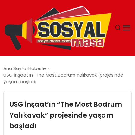
YAŞAM
Ana Sayfa
Haberler
USG İnşaat’ın “The Most Bodrum Yalıkavak” projesinde
EKONOMI
yaşam başladı
GÜNCEL
USG İnşaat’ın “The Most Bodrum
TEKNOLOJI
Yalıkavak” projesinde yaşam
başladı
EĞITIM