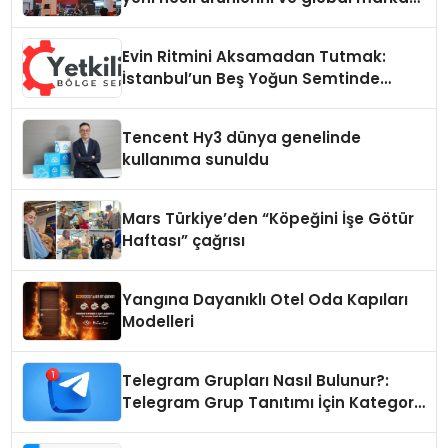
vizyonunu sergiledi
Evin Ritmini Aksamadan Tutmak:
İstanbul’un Beş Yoğun Semtinde
Samimi Bir Teknik Servis Hikayesi
Tencent Hy3 dünya genelinde
kullanıma sunuldu
Mars Türkiye’den “Köpeğini İşe Götür
Haftası” çağrısı
Yangına Dayanıklı Otel Oda Kapıları
Modelleri
Telegram Grupları Nasıl Bulunur?:
Telegram Grup Tanıtımı İçin Kategori
Seçimi Neden Önemlidir?