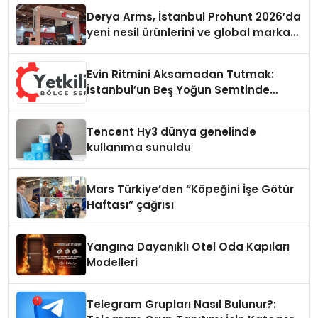
Derya Arms, İstanbul Prohunt 2026’da
yeni nesil ürünlerini ve global marka
vizyonunu sergiledi
Evin Ritmini Aksamadan Tutmak:
İstanbul’un Beş Yoğun Semtinde
Samimi Bir Teknik Servis Hikayesi
Tencent Hy3 dünya genelinde
kullanıma sunuldu
Mars Türkiye’den “Köpeğini İşe Götür
Haftası” çağrısı
Yangına Dayanıklı Otel Oda Kapıları
Modelleri
Telegram Grupları Nasıl Bulunur?: