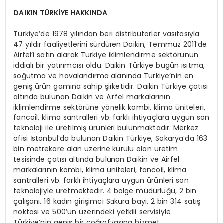
DAIKIN TÜ
RKİYE HAKKINDA
Türkiye’de 1978 yılından beri distribütörler vasıtasıyla
47 yıldır faaliyetlerini sürdüren Daikin, Temmuz 2011’de
Airfel’i satın alarak Türkiye iklimlendirme sektörünün
iddialı bir yatırımcısı oldu. Daikin Türkiye bugün ısıtma,
soğutma ve havalandırma alanında Türkiye’nin en
geniş ürün gamına sahip şirketidir. Daikin Türkiye çatısı
altında bulunan Daikin ve Airfel markalarının
iklimlendirme sektörüne yönelik kombi, klima üniteleri,
fancoil, klima santralleri vb. farklı ihtiyaçlara uygun son
teknoloji ile üretilmiş ürünleri bulunmaktadır. Merkez
ofisi İstanbul’da bulunan Daikin Türkiye, Sakarya’da 163
bin metrekare alan üzerine kurulu olan üretim
tesisinde çatısı altında bulunan Daikin ve Airfel
markalarının kombi, klima üniteleri, fancoil, klima
santralleri vb. farklı ihtiyaçlara uygun ürünleri son
teknolojiyle üretmektedir. 4 bölge müdürlüğü, 2 bin
çalışanı, 16 kadın girişimci Sakura bayi, 2 bin 314 satış
noktası ve 500’ün üzerindeki yetkili servisiyle
Türkiye’nin geniş bir coğrafyasına hizmet