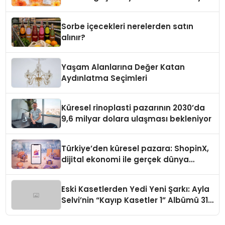
Sorbe içecekleri nerelerden satın
alınır?
Yaşam Alanlarına Değer Katan
Aydınlatma Seçimleri
Küresel rinoplasti pazarının 2030’da
9,6 milyar dolara ulaşması bekleniyor
Türkiye’den küresel pazara: ShopinX,
dijital ekonomi ile gerçek dünya
alışverişini bir araya getirmeyi
hedefliyor
Eski Kasetlerden Yedi Yeni Şarkı: Ayla
Selvi’nin “Kayıp Kasetler 1” Albümü 31
Temmuz’da Çıktı