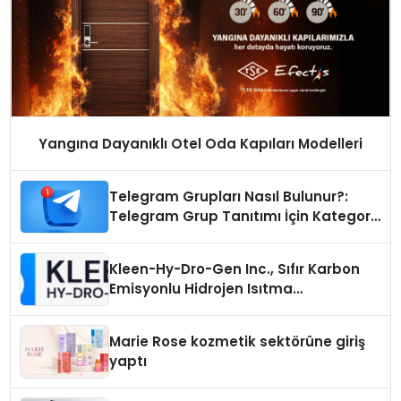
Yangına Dayanıklı Otel Oda Kapıları Modelleri
Telegram Grupları Nasıl Bulunur?:
Telegram Grup Tanıtımı İçin Kategori
Seçimi Neden Önemlidir?
Kleen-Hy-Dro-Gen Inc., Sıfır Karbon
Emisyonlu Hidrojen Isıtma
Teknolojisinde ISO ve TSSA
Düzenleyici Onaylarını Aldı
Marie Rose kozmetik sektörüne giriş
yaptı