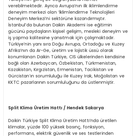
verebilmektedir. Ayrıca Avrupa’nın ilk iklimlendirme
deneyim merkezi olan ‘İklimlendirme Teknolojileri
Deneyim Merkezi’ni sektörüne kazandırmıştır.
İstanbul’da bulunan Daikin Akademi ise eğitimin
gücünü paydaşların kişisel gelişim, mesleki deneyim ve
iş yapma kalitesine yansıtmak için çalışmaktadır.
Türkiye’nin yanı sıra Doğu Avrupa, Ortadoğu ve Kuzey
Afrika’nın da Ar-Ge, üretim ve lojistik üssü olarak
konumlanan Daikin Türkiye, CIS ülkelerinden kendisine
bağlı olan Azerbaycan, Özbekistan, Türkmenistan,
Kazakistan, Kırgızistan, Ermenistan, Tacikistan ve
Gürcistan’ın sorumluluğu ile Kuzey Irak, Moğolistan ve
KKTC pazarlarının sorumluluğunu da üstlenmiştir.
Split Klima
Ü
retim Hattı / Hendek Sakarya
Daikin Türkiye Split Klima Üretim Hattı’nda üretilen
klimalar, yüzde 100 yüksek basınç, fonksiyon,
performans, elektrik güvenlik ve ses testlerinden