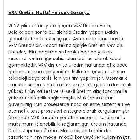
VRV
Ü
retim Hattı/ Hendek Sakarya
2022 yılında faaliyete geçen VRV Üretim Hattı,
Belçika’dan sonra bu alanda üretim yapan Daikin
global üretim tesisleri içinde Avrupa’nın ikinci büyük
VRV üreticisidir. Japon teknolojisiyle üretilen VRV dış
üniteler, iklimlendirme sistemlerinde en yüksek
sezonsal verimliliğe sahip olan ürünler olarak kabul
görmektedir. VRV dış ünite üretim hattında, atık baca
gazlarını ısıtma için yeniden kullanan çevreci ve son
teknoloji boya tesisi için yatırım yapılmıştır. Otomatik
transfer sistemleri ile minimum insan gücü kullanılarak
yüksek ürün kalitesi ve U-şekil üretim akış tasarımı ile
yüksek üretkenlik sağlanmıştır. Maksimum ürün
güvenilirliği için proseslerde hata önleme sistemleri ve
otomatik test prosesleri entegre olarak kurgulanmıştır.
Üretimde MES (üretim yönetim sistemi) kullanımı ile
maksimum izlenebilirlik sağlanmıştır. Üretim hattında
Daikin Japonya Üretim Mühendisliği tarafından
tasarlanan 4m model modül konveyörler kullanılmıştır.