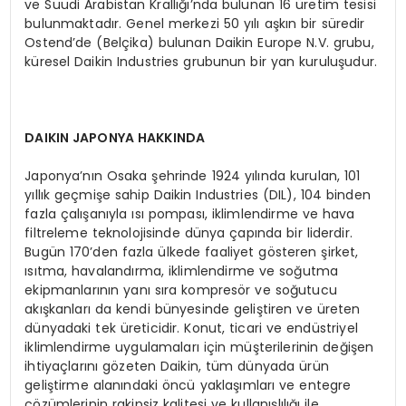
ve Suudi Arabistan Krallığı’nda bulunan 16 üretim tesisi
bulunmaktadır. Genel merkezi 50 yılı aşkın bir süredir
Ostend’de (Belçika) bulunan Daikin Europe N.V. grubu,
küresel Daikin Industries grubunun bir yan kuruluşudur.
DAIKIN JAPONYA HAKKINDA
Japonya’nın Osaka şehrinde 1924 yılında kurulan, 101
yıllık geçmişe sahip Daikin Industries (DIL), 104 binden
fazla çalışanıyla ısı pompası, iklimlendirme ve hava
filtreleme teknolojisinde dünya çapında bir liderdir.
Bugün 170’den fazla ülkede faaliyet gösteren şirket,
ısıtma, havalandırma, iklimlendirme ve soğutma
ekipmanlarının yanı sıra kompresör ve soğutucu
akışkanları da kendi bünyesinde geliştiren ve üreten
dünyadaki tek üreticidir. Konut, ticari ve endüstriyel
iklimlendirme uygulamaları için müşterilerinin değişen
ihtiyaçlarını gözeten Daikin, tüm dünyada ürün
geliştirme alanındaki öncü yaklaşımları ve entegre
çözümlerinin rakipsiz kalitesi ve kullanışlılığı ile