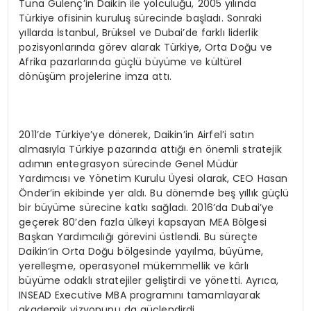
Tuna Gülenç’in Daikin ile yolculuğu, 2005 yılında
Türkiye ofisinin kuruluş sürecinde başladı. Sonraki
yıllarda İstanbul, Brüksel ve Dubai’de farklı liderlik
pozisyonlarında görev alarak Türkiye, Orta Doğu ve
Afrika pazarlarında güçlü büyüme ve kültürel
dönüşüm projelerine imza attı.
2011’de Türkiye’ye dönerek, Daikin’in Airfel’i satın
almasıyla Türkiye pazarında attığı en önemli stratejik
adımın entegrasyon sürecinde Genel Müdür
Yardımcısı ve Yönetim Kurulu Üyesi olarak, CEO Hasan
Önder’in ekibinde yer aldı. Bu dönemde beş yıllık güçlü
bir büyüme sürecine katkı sağladı. 2016’da Dubai’ye
geçerek 80’den fazla ülkeyi kapsayan MEA Bölgesi
Başkan Yardımcılığı görevini üstlendi. Bu süreçte
Daikin’in Orta Doğu bölgesinde yayılma, büyüme,
yerelleşme, operasyonel mükemmellik ve kârlı
büyüme odaklı stratejiler geliştirdi ve yönetti. Ayrıca,
INSEAD Executive MBA programını tamamlayarak
akademik vizyonunu da güçlendirdi.