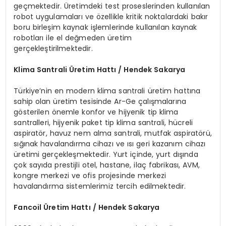
geçmektedir. Üretimdeki test proseslerinden kullanılan
robot uygulamaları ve özellikle kritik noktalardaki bakır
boru birleşim kaynak işlemlerinde kullanılan kaynak
robotları ile el değmeden üretim
gerçekleştirilmektedir.
Klima Santrali
Ü
retim Hattı / Hendek Sakarya
Türkiye’nin en modern klima santrali üretim hattına
sahip olan üretim tesisinde Ar-Ge çalışmalarına
gösterilen önemle konfor ve hijyenik tip klima
santralleri, hijyenik paket tip klima santrali, hücreli
aspiratör, havuz nem alma santrali, mutfak aspiratörü,
sığınak havalandırma cihazı ve ısı geri kazanım cihazı
üretimi gerçekleşmektedir. Yurt içinde, yurt dışında
çok sayıda prestijli otel, hastane, ilaç fabrikası, AVM,
kongre merkezi ve ofis projesinde merkezi
havalandırma sistemlerimiz tercih edilmektedir.
Fancoil
Ü
retim Hattı / Hendek Sakarya