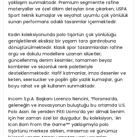
yaklaşım sunmaktadır. Premium segmentte rafine
materyaller ve özel dikim detayları öne çıkarken, USPA
Sport teknik kumaşlar ve seyahat uyumlu çok yönlülük
sunan performans odaklı tasarımlar içermektedir.
Kadın koleksiyonunda polo tişörtün çok yönlülüğü
genişletilerek eksiksiz bir yaşam tarzı gardırobuna
dönüştürülmektedir. Klasik spor tasarımlardan rafine
örgü ve dokulu modellere uzanan silüetler;
güncellenmiş denim kesimler, tamamen beyaz
kombinler ve sezonluk renk paletleriyle
desteklenmektedir. Hafif katmanlar, imza desenler ve
keten, seersucker ve poplin gibi yazlık kumaşlar, gün
boyu rahat ve şık kullanım sunmaktadır.
Incom S.p.A. Başkanı Lorenzo Nencini, “Floransa’da,
geleneğin ve inovasyonun buluştuğu bu ortamda U.S.
Polo Assn. ile yeniden Pitti Uomo’da yer almak benim
için her zaman özel bir duygudur. Bu koleksiyon, ‘An
Icon Born From the Game™’ yaklaşımıyla polo
tişörtünü merkeze alırken, mirasımızı ve günümüz