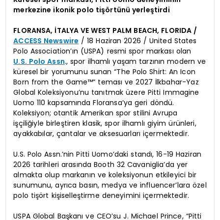
merkezine ikonik polo tişörtünü yerleştirdi
FLORANSA, İTALYA VE WEST PALM BEACH, FLORIDA /
ACCESS Newswire
/ 18 Haziran 2026 / United States
Polo Association’ın (USPA) resmi spor markası olan
U.S. Polo Assn
., spor ilhamlı yaşam tarzının modern ve
küresel bir yorumunu sunan “The Polo Shirt: An Icon
Born from the Game™” teması ve 2027 İlkbahar-Yaz
Global Koleksiyonu’nu tanıtmak üzere Pitti Immagine
Uomo 110 kapsamında Floransa’ya geri döndü.
Koleksiyon; otantik Amerikan spor stilini Avrupa
işçiliğiyle birleştiren klasik, spor ilhamlı giyim ürünleri,
ayakkabılar, çantalar ve aksesuarları içermektedir.
U.S. Polo Assn.’nin Pitti Uomo’daki standı, 16-19 Haziran
2026 tarihleri arasında Booth 32 Cavaniglia’da yer
almakta olup markanın ve koleksiyonun etkileyici bir
sunumunu, ayrıca basın, medya ve influencer’lara özel
polo tişört kişiselleştirme deneyimini içermektedir.
USPA Global Başkanı ve CEO’su J. Michael Prince, “Pitti