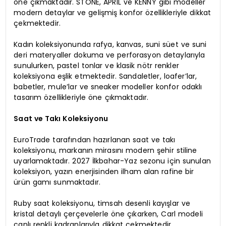
öne çıkmaktadır. STONE, APRIL ve KENNY gibi modeller
modern detaylar ve gelişmiş konfor özellikleriyle dikkat
çekmektedir.
Kadın koleksiyonunda rafya, kanvas, suni süet ve suni
deri materyaller dokuma ve perforasyon detaylarıyla
sunulurken, pastel tonlar ve klasik nötr renkler
koleksiyona eşlik etmektedir. Sandaletler, loafer’lar,
babetler, mule’lar ve sneaker modeller konfor odaklı
tasarım özellikleriyle öne çıkmaktadır.
Saat ve Takı Koleksiyonu
EuroTrade tarafından hazırlanan saat ve takı
koleksiyonu, markanın mirasını modern şehir stiline
uyarlamaktadır. 2027 İlkbahar-Yaz sezonu için sunulan
koleksiyon, yazın enerjisinden ilham alan rafine bir
ürün gamı sunmaktadır.
Ruby saat koleksiyonu, timsah desenli kayışlar ve
kristal detaylı çerçevelerle öne çıkarken, Carl modeli
canlı renkli kadranlarıyla dikkat çekmektedir.