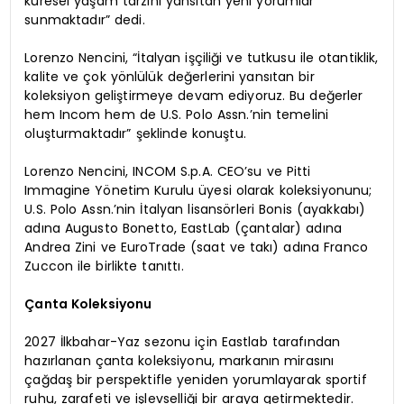
küresel yaşam tarzını yansıtan yeni yorumlar
sunmaktadır” dedi.
Lorenzo Nencini, “İtalyan işçiliği ve tutkusu ile otantiklik,
kalite ve çok yönlülük değerlerini yansıtan bir
koleksiyon geliştirmeye devam ediyoruz. Bu değerler
hem Incom hem de U.S. Polo Assn.’nin temelini
oluşturmaktadır” şeklinde konuştu.
Lorenzo Nencini, INCOM S.p.A. CEO’su ve Pitti
Immagine Yönetim Kurulu üyesi olarak koleksiyonunu;
U.S. Polo Assn.’nin İtalyan lisansörleri Bonis (ayakkabı)
adına Augusto Bonetto, EastLab (çantalar) adına
Andrea Zini ve EuroTrade (saat ve takı) adına Franco
Zuccon ile birlikte tanıttı.
Çanta Koleksiyonu
2027 İlkbahar-Yaz sezonu için Eastlab tarafından
hazırlanan çanta koleksiyonu, markanın mirasını
çağdaş bir perspektifle yeniden yorumlayarak sportif
ruhu, zarafeti ve işlevselliği bir araya getirmektedir.