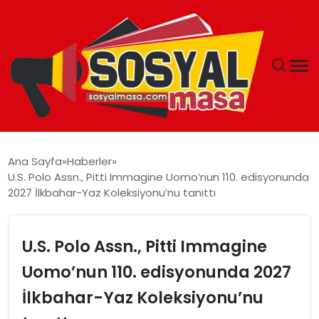
YAŞAM
Ana Sayfa
Haberler
U.S. Polo Assn., Pitti Immagine Uomo’nun 110. edisyonunda
EKONOMI
2027 İlkbahar-Yaz Koleksiyonu’nu tanıttı
GÜNCEL
U.S. Polo Assn., Pitti Immagine
TEKNOLOJI
Uomo’nun 110. edisyonunda 2027
İlkbahar-Yaz Koleksiyonu’nu
EĞITIM