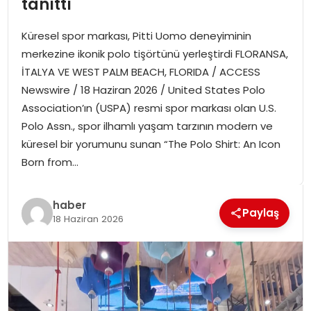
tanıttı
SPOR
Küresel spor markası, Pitti Uomo deneyiminin
GÜNDEM
merkezine ikonik polo tişörtünü yerleştirdi FLORANSA,
İTALYA VE WEST PALM BEACH, FLORIDA / ACCESS
MAGAZIN
Newswire / 18 Haziran 2026 / United States Polo
Association’ın (USPA) resmi spor markası olan U.S.
Polo Assn., spor ilhamlı yaşam tarzının modern ve
küresel bir yorumunu sunan “The Polo Shirt: An Icon
Born from…
haber
Paylaş
18 Haziran 2026