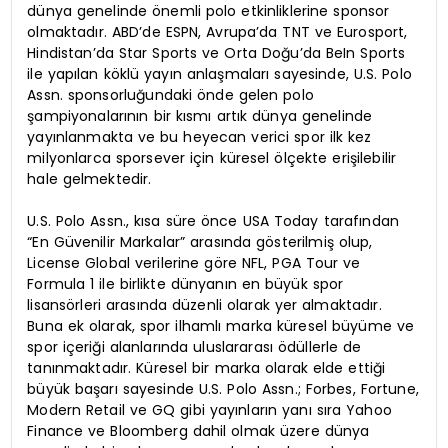
dünya genelinde önemli polo etkinliklerine sponsor
olmaktadır. ABD’de ESPN, Avrupa’da TNT ve Eurosport,
Hindistan’da Star Sports ve Orta Doğu’da BeIn Sports
ile yapılan köklü yayın anlaşmaları sayesinde, U.S. Polo
Assn. sponsorluğundaki önde gelen polo
şampiyonalarının bir kısmı artık dünya genelinde
yayınlanmakta ve bu heyecan verici spor ilk kez
milyonlarca sporsever için küresel ölçekte erişilebilir
hale gelmektedir.
U.S. Polo Assn., kısa süre önce USA Today tarafından
“En Güvenilir Markalar” arasında gösterilmiş olup,
License Global verilerine göre NFL, PGA Tour ve
Formula 1 ile birlikte dünyanın en büyük spor
lisansörleri arasında düzenli olarak yer almaktadır.
Buna ek olarak, spor ilhamlı marka küresel büyüme ve
spor içeriği alanlarında uluslararası ödüllerle de
tanınmaktadır. Küresel bir marka olarak elde ettiği
büyük başarı sayesinde U.S. Polo Assn.; Forbes, Fortune,
Modern Retail ve GQ gibi yayınların yanı sıra Yahoo
Finance ve Bloomberg dahil olmak üzere dünya