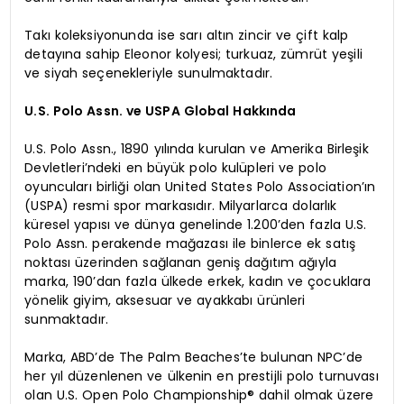
Takı koleksiyonunda ise sarı altın zincir ve çift kalp
detayına sahip Eleonor kolyesi; turkuaz, zümrüt yeşili
ve siyah seçenekleriyle sunulmaktadır.
U.S. Polo Assn. ve USPA Global Hakkında
U.S. Polo Assn., 1890 yılında kurulan ve Amerika Birleşik
Devletleri’ndeki en büyük polo kulüpleri ve polo
oyuncuları birliği olan United States Polo Association’ın
(USPA) resmi spor markasıdır. Milyarlarca dolarlık
küresel yapısı ve dünya genelinde 1.200’den fazla U.S.
Polo Assn. perakende mağazası ile binlerce ek satış
noktası üzerinden sağlanan geniş dağıtım ağıyla
marka, 190’dan fazla ülkede erkek, kadın ve çocuklara
yönelik giyim, aksesuar ve ayakkabı ürünleri
sunmaktadır.
Marka, ABD’de The Palm Beaches’te bulunan NPC’de
her yıl düzenlenen ve ülkenin en prestijli polo turnuvası
olan U.S. Open Polo Championship® dahil olmak üzere