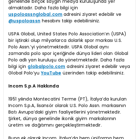
genelinde birçok saygın medya kuruluşunda yer
almaktadır. Daha fazla bilgi için
uspoloassnglobal.com
adresini ziyaret edebilir ve
@uspoloassn
hesabını takip edebilirsiniz.
USPA Global, United States Polo Association’ın (USPA)
bir iştiraki olup milyarlarca dolarlık spor markası U.S.
Polo Assn.’yi yönetmektedir. USPA Global aynı
zamanda polo spor içeriğinde dünya lideri olan Global
Polo adlı yan kuruluşu da yönetmektedir. Daha fazla
bilgi için
globalpolo.com
adresini ziyaret edebilir veya
Global Polo’yu
YouTube
üzerinden takip edebilirsiniz.
Incom S.p.A Hakkında
1951 yılında Montecatini Terme (PT), İtalya’da kurulan
Incom S.p.A, lisansör olarak U.S. Polo Assn. markasının
Batı Avrupa’daki giyim faaliyetlerini yönetmektedir.
Şirket, dünya genelinde ikonik giyim markalarının
üretim ve dağıtımını gerçekleştirmektedir.
Buna ek olarak Incom, İtalya’da hem üniforma hem