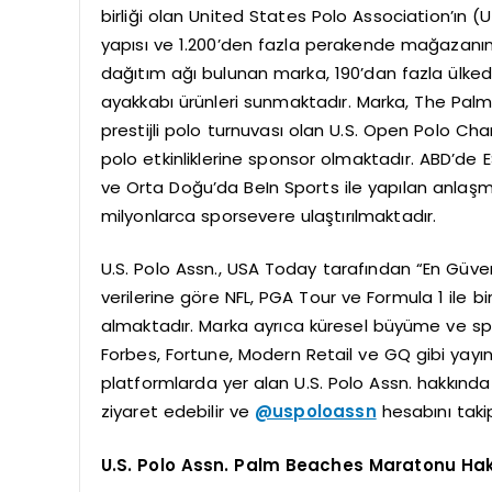
birliği olan United States Polo Association’ın (U
yapısı ve 1.200’den fazla perakende mağazanın y
dağıtım ağı bulunan marka, 190’dan fazla ülked
ayakkabı ürünleri sunmaktadır. Marka, The Palm
prestijli polo turnuvası olan U.S. Open Polo 
polo etkinliklerine sponsor olmaktadır. ABD’de 
ve Orta Doğu’da BeIn Sports ile yapılan anlaş
milyonlarca sporsevere ulaştırılmaktadır.
U.S. Polo Assn., USA Today tarafından “En Güven
verilerine göre NFL, PGA Tour ve Formula 1 ile bi
almaktadır. Marka ayrıca küresel büyüme ve spor
Forbes, Fortune, Modern Retail ve GQ gibi yayı
platformlarda yer alan U.S. Polo Assn. hakkında 
ziyaret edebilir ve
@uspoloassn
hesabını takip
U.S. Polo Assn. Palm Beaches Maratonu Ha