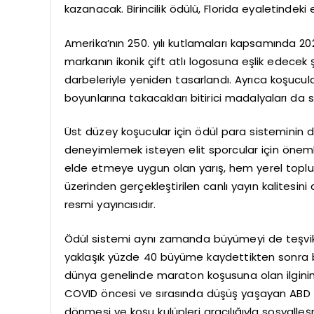
kazanacak. Birincilik ödülü, Florida eyaletindeki
Amerika’nın 250. yılı kutlamaları kapsamında 2
markanın ikonik çift atlı logosuna eşlik edecek ş
darbeleriyle yeniden tasarlandı. Ayrıca koşucul
boyunlarına takacakları bitirici madalyaları da 
Üst düzey koşucular için ödül para sisteminin d
deneyimlemek isteyen elit sporcular için önemli
elde etmeye uygun olan yarış, hem yerel topl
üzerinden gerçekleştirilen canlı yayın kalitesini
resmi yayıncısıdır.
Ödül sistemi aynı zamanda büyümeyi de teşvik e
yaklaşık yüzde 40 büyüme kaydettikten sonra bu 
dünya genelinde maraton koşusuna olan ilginin
COVID öncesi ve sırasında düşüş yaşayan ABD ma
dönmesi ve koşu kulüpleri aracılığıyla sosyalleş