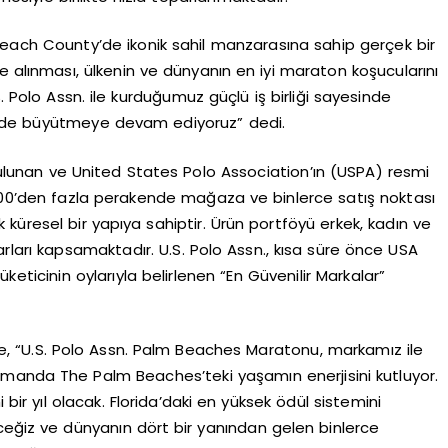
 Beach County’de ikonik sahil manzarasına sahip gerçek bir
e alınması, ülkenin ve dünyanın en iyi maraton koşucularını
olo Assn. ile kurduğumuz güçlü iş birliği sayesinde
eyde büyütmeye devam ediyoruz” dedi.
ulunan ve United States Polo Association’ın (USPA) resmi
.200’den fazla perakende mağaza ve binlerce satış noktası
ık küresel bir yapıya sahiptir. Ürün portföyü erkek, kadın ve
arları kapsamaktadır. U.S. Polo Assn., kısa süre önce USA
ticinin oylarıyla belirlenen “En Güvenilir Markalar”
e, “U.S. Polo Assn. Palm Beaches Maratonu, markamız ile
zamanda The Palm Beaches’teki yaşamın enerjisini kutluyor.
i bir yıl olacak. Florida’daki en yüksek ödül sistemini
ceğiz ve dünyanın dört bir yanından gelen binlerce