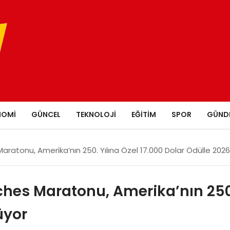
NOMI
GÜNCEL
TEKNOLOJI
EĞITIM
SPOR
GÜND
aratonu, Amerika’nın 250. Yılına Özel 17.000 Dolar Ödülle 202
ches Maratonu, Amerika’nın 250.
üyor