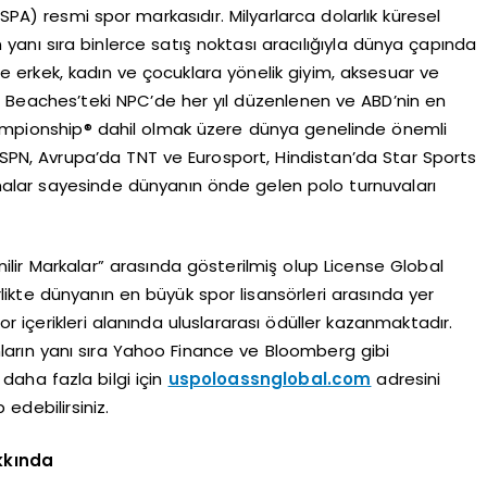
SPA) resmi spor markasıdır. Milyarlarca dolarlık küresel
anı sıra binlerce satış noktası aracılığıyla dünya çapında
e erkek, kadın ve çocuklara yönelik giyim, aksesuar ve
 Beaches’teki NPC’de her yıl düzenlenen ve ABD’nin en
Championship® dahil olmak üzere dünya genelinde önemli
ESPN, Avrupa’da TNT ve Eurosport, Hindistan’da Star Sports
malar sayesinde dünyanın önde gelen polo turnuvaları
ilir Markalar” arasında gösterilmiş olup License Global
rlikte dünyanın en büyük spor lisansörleri arasında yer
 içerikleri alanında uluslararası ödüller kazanmaktadır.
nların yanı sıra Yahoo Finance ve Bloomberg gibi
daha fazla bilgi için
uspoloassnglobal.com
adresini
 edebilirsiniz.
kkında