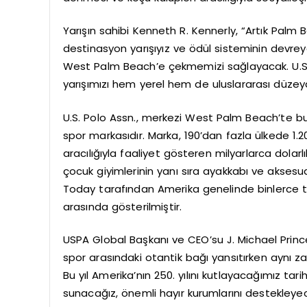
Yarışın sahibi Kenneth R. Kennerly, “Artık Palm
destinasyon yarışıyız ve ödül sisteminin devrey
West Palm Beach’e çekmemizi sağlayacak. U.S. P
yarışımızı hem yerel hem de uluslararası düz
U.S. Polo Assn., merkezi West Palm Beach’te b
spor markasıdır. Marka, 190’dan fazla ülkede 1
aracılığıyla faaliyet gösteren milyarlarca dolarl
çocuk giyimlerinin yanı sıra ayakkabı ve aksesu
Today tarafından Amerika genelinde binlerce tüke
arasında gösterilmiştir.
USPA Global Başkanı ve CEO’su J. Michael Princ
spor arasındaki otantik bağı yansıtırken aynı 
Bu yıl Amerika’nın 250. yılını kutlayacağımız tarih
sunacağız, önemli hayır kurumlarını destekleye