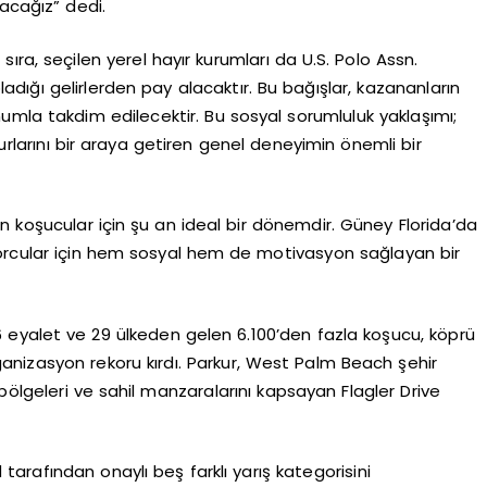
acağız” dedi.
ra, seçilen yerel hayır kurumları da U.S. Polo Assn.
ladığı gelirlerden pay alacaktır. Bu bağışlar, kazananların
umla takdim edilecektir. Bu sosyal sorumluluk yaklaşımı;
surlarını bir araya getiren genel deneyimin önemli bir
 koşucular için şu an ideal bir dönemdir. Güney Florida’da
sporcular için hem sosyal hem de motivasyon sağlayan bir
6 eyalet ve 29 ülkeden gelen 6.100’den fazla koşucu, köprü
nizasyon rekoru kırdı. Parkur, West Palm Beach şehir
ölgeleri ve sahil manzaralarını kapsayan Flagler Drive
 tarafından onaylı beş farklı yarış kategorisini