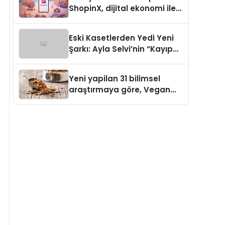
ShopinX, dijital ekonomi ile
gerçek dünya alışverişini bir
araya getirmeyi hedefliyor
Eski Kasetlerden Yedi Yeni
Şarkı: Ayla Selvi’nin “Kayıp
Kasetler 1” Albümü 31
Temmuz’da Çıktı
Yeni yapilan 31 bilimsel
araştırmaya göre, Vegan
Köpek Maması ve Vegan
Kedi Mamasının İyi
Sindirildiğini Ortaya Koydu