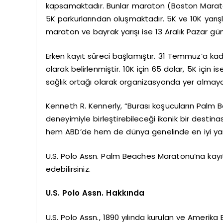
kapsamaktadır. Bunlar maraton (Boston Maraton
5K parkurlarından oluşmaktadır. 5K ve 10K yarış
maraton ve bayrak yarışı ise 13 Aralık Pazar gün
Erken kayıt süreci başlamıştır. 31 Temmuz’a kad
olarak belirlenmiştir. 10K için 65 dolar, 5K için
sağlık ortağı olarak organizasyonda yer alma
Kenneth R. Kennerly, “Burası koşucuların Palm B
deneyimiyle birleştirebileceği ikonik bir dest
hem ABD’de hem de dünya genelinde en iyi yarış
U.S. Polo Assn. Palm Beaches Maratonu’na kayı
edebilirsiniz.
U.S. Polo Assn. Hakkında
U.S. Polo Assn., 1890 yılında kurulan ve Amerika 