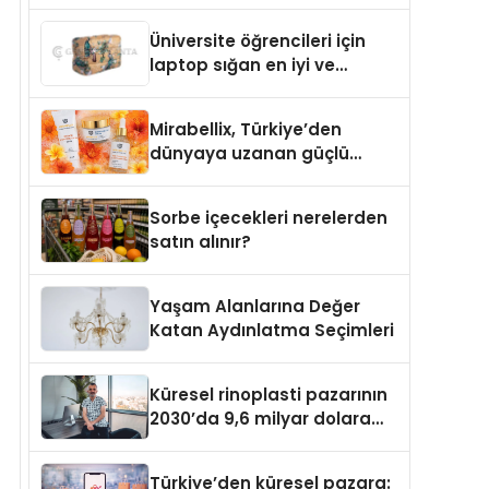
Üniversite öğrencileri için
laptop sığan en iyi ve
sağlam sırt çantası
markaları
Mirabellix, Türkiye’den
dünyaya uzanan güçlü
büyümesini sürdürüyor
Sorbe içecekleri nerelerden
satın alınır?
Yaşam Alanlarına Değer
Katan Aydınlatma Seçimleri
Küresel rinoplasti pazarının
2030’da 9,6 milyar dolara
ulaşması bekleniyor
Türkiye’den küresel pazara: