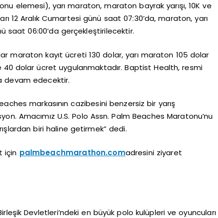
u elemesi), yarı maraton, maraton bayrak yarışı, 10K ve
ları 12 Aralık Cumartesi günü saat 07:30’da, maraton, yarı
ü saat 06:00’da gerçekleştirilecektir.
ar maraton kayıt ücreti 130 dolar, yarı maraton 105 dolar
 ise 40 dolar ücret uygulanmaktadır. Baptist Health, resmi
ya devam edecektir.
eaches markasının cazibesini benzersiz bir yarış
inasyon. Amacımız U.S. Polo Assn. Palm Beaches Maratonu’nu
lardan biri haline getirmek” dedi.
t için
palmbeachmarathon.com
adresini ziyaret
Birleşik Devletleri’ndeki en büyük polo kulüpleri ve oyuncuları