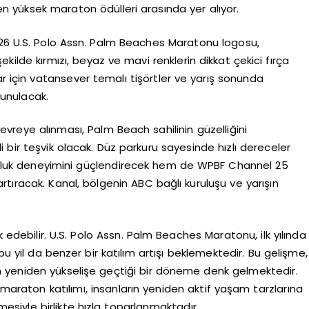
 en yüksek maraton ödülleri arasında yer alıyor.
026 U.S. Polo Assn. Palm Beaches Maratonu logosu,
ekilde kırmızı, beyaz ve mavi renklerin dikkat çekici fırça
ar için vatansever temalı tişörtler ve yarış sonunda
sunulacak.
evreye alınması, Palm Beach sahilinin güzelliğini
 bir teşvik olacak. Düz parkuru sayesinde hızlı dereceler
uluk deneyimini güçlendirecek hem de WPBF Channel 25
 artıracak. Kanal, bölgenin ABC bağlı kuruluşu ve yarışın
debilir. U.S. Polo Assn. Palm Beaches Maratonu, ilk yılında
yıl da benzer bir katılım artışı beklemektedir. Bu gelişme,
 yeniden yükselişe geçtiği bir döneme denk gelmektedir.
raton katılımı, insanların yeniden aktif yaşam tarzlarına
mesiyle birlikte hızla toparlanmaktadır.