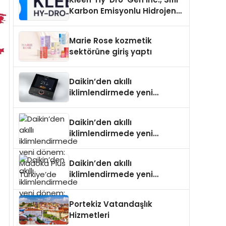
Karbon Emisyonlu Hidrojen
Isıtma Teknolojisinde ISO ve
TSSA Düzenleyici Onaylarını
Marie Rose kozmetik
Aldı
sektörüne giriş yaptı
Daikin’den akıllı
iklimlendirmede yeni
dönem: Madoka Plus
Türkiye’de
Daikin’den akıllı
iklimlendirmede yeni
dönem: Madoka Plus
Türkiye’de
Daikin’den akıllı
iklimlendirmede yeni
dönem: Madoka Plus
Türkiye’de
Portekiz Vatandaşlık
Hizmetleri