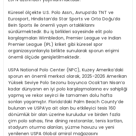
K
ü
resel
ö
l
ç
ekte U.S. Polo Assn., Avrupa
’
da TNT ve
Eurosport, Hindistan
’
da Star Sports ve Orta Do
ğ
u
’
da
BeIn Sports ile
ö
nemli yay
ı
n ortakl
ı
klar
ı
n
ı
s
ü
rd
ü
rmektedir. Bu i
ş
birlikleri sayesinde elit polo
kar
şı
la
ş
malar
ı
Wimbledon, Premier League ve Indian
Premier League (IPL) kriket gibi k
ü
resel spor
organizasyonlar
ı
yla birlikte sunularak sporun eri
ş
imi
ö
nemli
ö
l
çü
de geni
ş
letilmektedir.
USPA National Polo Center (NPC), Kuzey Amerika
’
daki
sporun en
ö
nemli merkezi olarak, 2025-2026 Amerikan
Y
ü
ksek Seviye Polo Sezonu boyunca Ocak
’
tan Nisan
’
a
kadar d
ü
nyan
ı
n en iyi polo kar
şı
la
ş
malar
ı
na ev sahipli
ğ
i
yapm
ış
ve rekor seyirci ile tamamen dolu hafta
sonlar
ı
ya
ş
am
ış
t
ı
r. Florida
’
daki Palm Beach County
’
de
bulunan ve USPA
’
ya ait olan bu etkileyici tesis 160
d
ö
n
ü
ml
ü
k bir alan
ü
zerine kuruludur ve birden fazla
ç
im polo sahas
ı
, fine dining restoranlar, tenis kortlar
ı
,
stadyum oturma alanlar
ı
, y
ü
zme havuzu ve yeni
yenilenen USPA Global amiral ma
ğ
azas
ı
n
ı