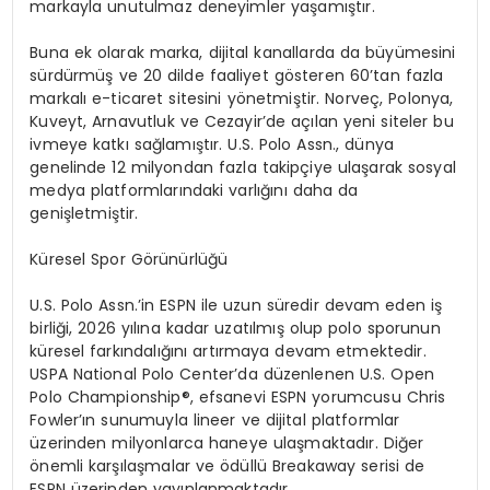
markayla unutulmaz deneyimler ya
ş
am
ış
t
ı
r.
Buna ek olarak marka, dijital kanallarda da b
ü
y
ü
mesini
s
ü
rd
ü
rm
üş
ve 20 dilde faaliyet g
ö
steren 60
’
tan fazla
markal
ı
e-ticaret sitesini y
ö
netmi
ş
tir. Norve
ç
, Polonya,
Kuveyt, Arnavutluk ve Cezayir
’
de a
çı
lan yeni siteler bu
ivmeye katk
ı
sa
ğ
lam
ış
t
ı
r. U.S. Polo Assn., d
ü
nya
genelinde 12 milyondan fazla takip
ç
iye ula
ş
arak sosyal
medya platformlar
ı
ndaki varl
ığı
n
ı
daha da
geni
ş
letmi
ş
tir.
K
ü
resel Spor G
ö
r
ü
n
ü
rl
üğü
U.S. Polo Assn.
’
in ESPN ile uzun s
ü
redir devam eden i
ş
birli
ğ
i, 2026 y
ı
l
ı
na kadar uzat
ı
lm
ış
olup polo sporunun
k
ü
resel fark
ı
ndal
ığı
n
ı
art
ı
rmaya devam etmektedir.
USPA National Polo Center
’
da d
ü
zenlenen U.S. Open
Polo Championship
®
, efsanevi ESPN yorumcusu Chris
Fowler
’ı
n sunumuyla lineer ve dijital platformlar
ü
zerinden milyonlarca haneye ula
ş
maktad
ı
r. Di
ğ
er
ö
nemli kar
şı
la
ş
malar ve
ö
d
ü
ll
ü
Breakaway serisi de
ESPN
ü
zerinden yay
ı
nlanmaktad
ı
r.