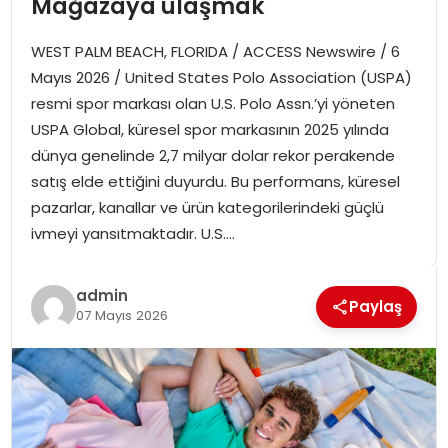
Mağazaya ulaşmak
SPOR
WEST PALM BEACH, FLORIDA / ACCESS Newswire / 6
GÜNDEM
Mayıs 2026 / United States Polo Association (USPA)
resmi spor markası olan U.S. Polo Assn.’yi yöneten
MAGAZIN
USPA Global, küresel spor markasının 2025 yılında
dünya genelinde 2,7 milyar dolar rekor perakende
satış elde ettiğini duyurdu. Bu performans, küresel
pazarlar, kanallar ve ürün kategorilerindeki güçlü
ivmeyi yansıtmaktadır. U.S….
admin
Paylaş
07 Mayıs 2026