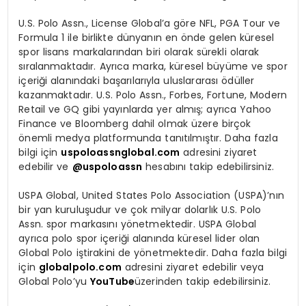
U.S. Polo Assn., License Global
’
a g
ö
re NFL, PGA Tour ve
Formula 1 ile birlikte d
ü
nyan
ı
n en
ö
nde gelen k
ü
resel
spor lisans markalar
ı
ndan biri olarak s
ü
rekli olarak
s
ı
ralanmaktad
ı
r. Ayr
ı
ca marka, k
ü
resel b
ü
y
ü
me ve spor
i
ç
eri
ğ
i alan
ı
ndaki ba
ş
ar
ı
lar
ı
yla uluslararas
ı ö
d
ü
ller
kazanmaktad
ı
r. U.S. Polo Assn., Forbes, Fortune, Modern
Retail ve GQ gibi yay
ı
nlarda yer alm
ış
; ayr
ı
ca Yahoo
Finance ve Bloomberg dahil olmak
ü
zere bir
ç
ok
ö
nemli medya platformunda tan
ı
t
ı
lm
ış
t
ı
r. Daha fazla
bilgi i
ç
in
uspoloassnglobal.com
adresini ziyaret
edebilir ve
@uspoloassn
hesab
ı
n
ı
takip edebilirsiniz.
USPA Global, United States Polo Association (USPA)
’
n
ı
n
bir yan kurulu
ş
udur ve
ç
ok milyar dolarl
ı
k U.S. Polo
Assn. spor markas
ı
n
ı
y
ö
netmektedir. USPA Global
ayr
ı
ca polo spor i
ç
eri
ğ
i alan
ı
nda k
ü
resel lider olan
Global Polo i
ş
tirakini de y
ö
netmektedir. Daha fazla bilgi
i
ç
in
globalpolo.com
adresini ziyaret edebilir veya
Global Polo
’
yu
YouTube
ü
zerinden takip edebilirsiniz.