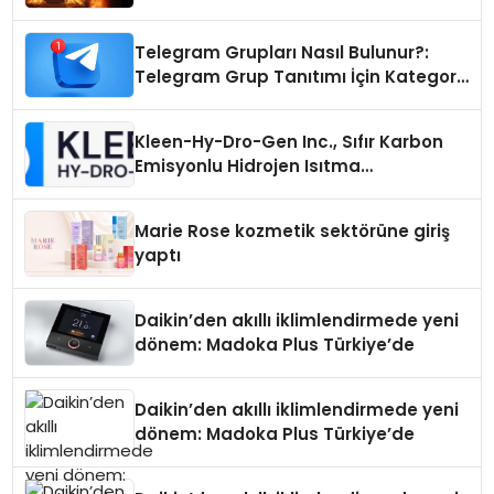
Telegram Grupları Nasıl Bulunur?:
Telegram Grup Tanıtımı İçin Kategori
Seçimi Neden Önemlidir?
Kleen-Hy-Dro-Gen Inc., Sıfır Karbon
Emisyonlu Hidrojen Isıtma
Teknolojisinde ISO ve TSSA
Düzenleyici Onaylarını Aldı
Marie Rose kozmetik sektörüne giriş
yaptı
Daikin’den akıllı iklimlendirmede yeni
dönem: Madoka Plus Türkiye’de
Daikin’den akıllı iklimlendirmede yeni
dönem: Madoka Plus Türkiye’de