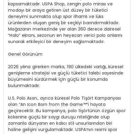
kapsamaktad
ı
r. USPA Shop, zengin polo miras
ı
ve
moday
ı
bir araya getiren
ü
st d
ü
zey bir t
ü
ketici
deneyimi sunmakta olup spor ilhaml
ı
ve l
ü
ks
ü
r
ü
nlerden olu
ş
an geni
ş
bir se
ç
kiyi bar
ı
nd
ı
rmaktad
ı
r.
Ma
ğ
azan
ı
n merkezinde yer alan 360 derece dairesel
“
Halo
”
ekran
ı
, sezonun en heyecan verici polo anlar
ı
n
ı
sunarak etkileyici bir deneyim sa
ğ
lamaktad
ı
r.
Genel
G
ö
r
ü
n
ü
m
2026 y
ı
l
ı
na girerken marka, 190
ü
lkedeki varl
ığı
, k
ü
resel
geni
ş
leme stratejisi ve g
üç
l
ü
t
ü
ketici talebi sayesinde
b
ü
y
ü
mesini s
ü
rd
ü
rmek i
ç
in g
üç
l
ü
bir konumda
bulunmaktad
ı
r.
U.S. Polo Assn., ayr
ı
ca k
ü
resel Polo Ti
şö
rt Kampanyas
ı
olan
“
An Icon Born from the Game
™”
i hayata
ge
ç
irecektir. Bu kampanya, polo ti
şö
rt
ü
n
ü
n
ö
zg
ü
n spor
k
ö
kenine g
üç
l
ü
bir sayg
ı
duru
ş
u niteli
ğ
inde olup
zamanla d
ü
nyan
ı
n en kal
ı
c
ı
stil unsurlar
ı
ndan biri
haline geli
ş
ini vurgulamaktad
ı
r. USPA
’
n
ı
n resmi spor