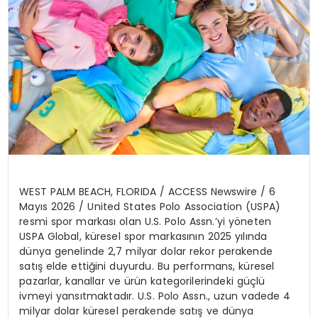
WEST PALM BEACH, FLORIDA / ACCESS Newswire / 6
May
ı
s 2026 /
United States Polo Association (USPA)
resmi spor markas
ı
olan U.S. Polo Assn.
’
y
i y
ö
neten
USPA Global
, k
ü
resel spor markas
ı
n
ı
n 2025 y
ı
l
ı
nda
d
ü
nya genelinde 2,7 milyar dolar rekor perakende
sat
ış
elde etti
ğ
ini duyurdu. Bu performans, k
ü
resel
pazarlar, kanallar ve
ü
r
ü
n kategorilerindeki g
üç
l
ü
ivmeyi yans
ı
tmaktad
ı
r. U.S. Polo Assn., uzun vadede 4
milyar dolar k
ü
resel perakende sat
ış
ve d
ü
nya