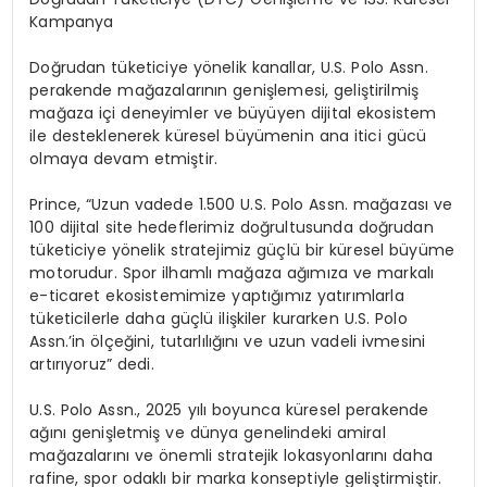
Kampanya
Do
ğ
rudan t
ü
keticiye y
ö
nelik kanallar, U.S. Polo Assn.
perakende ma
ğ
azalar
ı
n
ı
n geni
ş
lemesi, geli
ş
tirilmi
ş
ma
ğ
aza i
ç
i deneyimler ve b
ü
y
ü
yen dijital ekosistem
ile desteklenerek k
ü
resel b
ü
y
ü
menin ana itici g
ü
c
ü
olmaya devam etmi
ş
tir.
Prince, “Uzun vadede 1.500 U.S. Polo Assn. ma
ğ
azas
ı
ve
100 dijital site hedeflerimiz do
ğ
rultusunda do
ğ
rudan
t
ü
keticiye y
ö
nelik stratejimiz g
üç
l
ü
bir k
ü
resel b
ü
y
ü
me
motorudur. Spor ilhaml
ı
ma
ğ
aza a
ğı
m
ı
za ve markal
ı
e-ticaret ekosistemimize yapt
ığı
m
ı
z yat
ı
r
ı
mlarla
t
ü
keticilerle daha g
üç
l
ü
ili
ş
kiler kurarken U.S. Polo
Assn.
’
in
ö
l
ç
e
ğ
ini, tutarl
ı
l
ığı
n
ı
ve uzun vadeli ivmesini
art
ı
r
ı
yoruz” dedi.
U.S. Polo Assn., 2025 y
ı
l
ı
boyunca k
ü
resel perakende
a
ğı
n
ı
geni
ş
letmi
ş
ve d
ü
nya genelindeki amiral
ma
ğ
azalar
ı
n
ı
ve
ö
nemli stratejik lokasyonlar
ı
n
ı
daha
rafine, spor odakl
ı
bir marka konseptiyle geli
ş
tirmi
ş
tir.