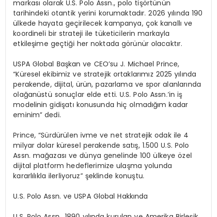
markas
ı
olarak U.S. Polo Assn., polo ti
şö
rt
ü
n
ü
n
tarihindeki otantik yerini korumaktad
ı
r. 2026 y
ı
l
ı
nda 190
ü
lkede hayata ge
ç
irilecek kampanya,
ç
ok kanall
ı
ve
koordineli bir strateji ile t
ü
keticilerin markayla
etkile
ş
ime ge
ç
ti
ğ
i her noktada g
ö
r
ü
n
ü
r olacakt
ı
r.
USPA Global Ba
ş
kan ve CEO
’
su J. Michael Prince,
“K
ü
resel ekibimiz ve stratejik ortaklar
ı
m
ı
z 2025 y
ı
l
ı
nda
perakende, dijital,
ü
r
ü
n, pazarlama ve spor alanlar
ı
nda
ola
ğ
an
ü
st
ü
sonu
ç
lar elde etti. U.S. Polo Assn.
’
in i
ş
modelinin gidi
ş
at
ı
konusunda hi
ç
olmad
ığı
m kadar
eminim” dedi.
Prince, “S
ü
rd
ü
r
ü
len ivme ve net stratejik odak ile 4
milyar dolar k
ü
resel perakende sat
ış
, 1.500 U.S. Polo
Assn. ma
ğ
azas
ı
ve d
ü
nya genelinde 100
ü
lkeye
ö
zel
dijital platform hedeflerimize ula
ş
ma yolunda
kararl
ı
l
ı
kla ilerliyoruz”
ş
eklinde konu
ş
tu.
U.S. Polo Assn. ve USPA Global Hakk
ı
nda
U.S. Polo Assn.,
1890 y
ı
l
ı
nda kurulan ve Amerika Birle
ş
ik