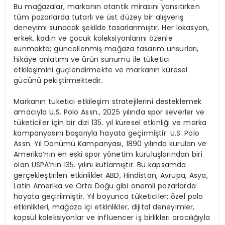
Bu ma
ğ
azalar, markan
ı
n otantik miras
ı
n
ı
yans
ı
t
ı
rken
t
ü
m pazarlarda tutarl
ı
ve
ü
st d
ü
zey bir al
ış
veri
ş
deneyimi sunacak
ş
ekilde tasarlanm
ış
t
ı
r. Her lokasyon,
erkek, kad
ı
n ve
ç
ocuk koleksiyonlar
ı
n
ı ö
zenle
sunmakta; g
ü
ncellenmi
ş
ma
ğ
aza tasar
ı
m unsurlar
ı
,
hik
â
ye anlat
ı
m
ı
ve
ü
r
ü
n sunumu ile t
ü
ketici
etkile
ş
imini g
üç
lendirmekte ve markan
ı
n k
ü
resel
g
ü
c
ü
n
ü
peki
ş
tirmektedir.
Markan
ı
n t
ü
ketici etkile
ş
im stratejilerini desteklemek
amac
ı
yla U.S. Polo Assn., 2025 y
ı
l
ı
nda spor severler ve
t
ü
keticiler i
ç
in bir dizi 135. y
ı
l k
ü
resel etkinli
ğ
i ve marka
kampanyas
ı
n
ı
ba
ş
ar
ı
yla hayata ge
ç
irmi
ş
tir. U.S. Polo
Assn. Y
ı
l D
ö
n
ü
m
ü
Kampanyas
ı
, 1890 y
ı
l
ı
nda kurulan ve
Amerika
’
n
ı
n en eski spor y
ö
netim kurulu
ş
lar
ı
ndan biri
olan USPA
’
n
ı
n 135. y
ı
l
ı
n
ı
kutlam
ış
t
ı
r. Bu kapsamda
ger
ç
ekle
ş
tirilen etkinlikler ABD, Hindistan, Avrupa, Asya,
Latin Amerika ve Orta Do
ğ
u gibi
ö
nemli pazarlarda
hayata ge
ç
irilmi
ş
tir. Y
ı
l boyunca t
ü
keticiler;
ö
zel polo
etkinlikleri, ma
ğ
aza i
ç
i etkinlikler, dijital deneyimler,
kaps
ü
l koleksiyonlar ve influencer i
ş
birlikleri arac
ı
l
ığı
yla