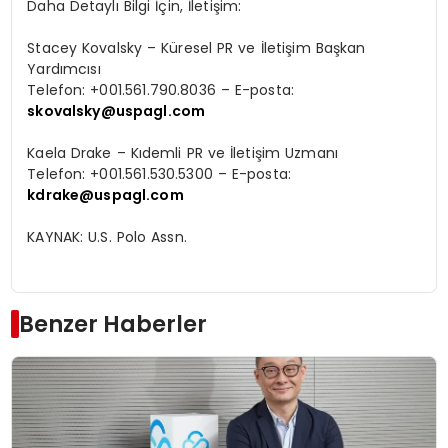
Daha Detayl
ı
Bilgi
İç
in
,
İ
leti
ş
im:
Stacey Kovalsky
–
K
ü
resel PR ve
İ
leti
ş
im Ba
ş
kan
Yard
ı
mc
ı
s
ı
Telefon: +001.561.790.8036
–
E-posta:
skovalsky@uspagl.com
Kaela Drake
–
K
ı
demli PR ve
İ
leti
ş
im Uzman
ı
Telefon: +001.561.530.5300
–
E-posta:
kdrake@uspagl.com
KAYNAK:
U.S. Polo Assn.
Benzer Haberler