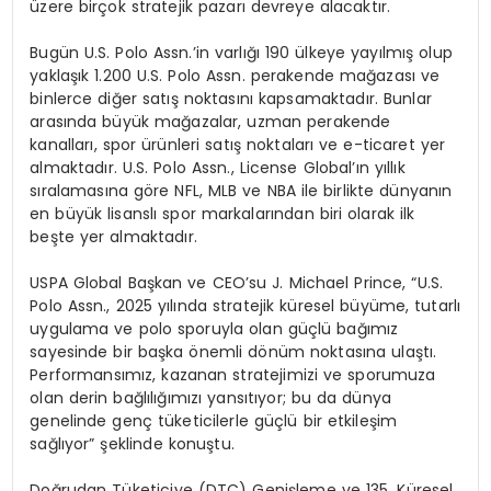
ü
zere bir
ç
ok stratejik pazar
ı
devreye alacakt
ı
r.
Bug
ü
n U.S. Polo Assn.
’
in varl
ığı
190
ü
lkeye yay
ı
lm
ış
olup
yakla
şı
k 1.200 U.S. Polo Assn. perakende ma
ğ
azas
ı
ve
binlerce di
ğ
er sat
ış
noktas
ı
n
ı
kapsamaktad
ı
r. Bunlar
aras
ı
nda b
ü
y
ü
k ma
ğ
azalar, uzman perakende
kanallar
ı
, spor
ü
r
ü
nleri sat
ış
noktalar
ı
ve e-ticaret yer
almaktad
ı
r. U.S. Polo Assn., License Global
’ı
n y
ı
ll
ı
k
s
ı
ralamas
ı
na g
ö
re NFL, MLB ve NBA ile birlikte d
ü
nyan
ı
n
en b
ü
y
ü
k lisansl
ı
spor markalar
ı
ndan biri olarak ilk
be
ş
te yer almaktad
ı
r.
USPA Global Ba
ş
kan ve CEO
’
su J. Michael Prince, “U.S.
Polo Assn., 2025 y
ı
l
ı
nda stratejik k
ü
resel b
ü
y
ü
me, tutarl
ı
uygulama ve polo sporuyla olan g
üç
l
ü
ba
ğı
m
ı
z
sayesinde bir ba
ş
ka
ö
nemli d
ö
n
ü
m noktas
ı
na ula
ş
t
ı
.
Performans
ı
m
ı
z, kazanan stratejimizi ve sporumuza
olan derin ba
ğ
l
ı
l
ığı
m
ı
z
ı
yans
ı
t
ı
yor; bu da d
ü
nya
genelinde gen
ç
t
ü
keticilerle g
üç
l
ü
bir etkile
ş
im
sa
ğ
l
ı
yor”
ş
eklinde konu
ş
tu.
Do
ğ
rudan T
ü
keticiye (DTC) Geni
ş
leme ve 135. K
ü
resel