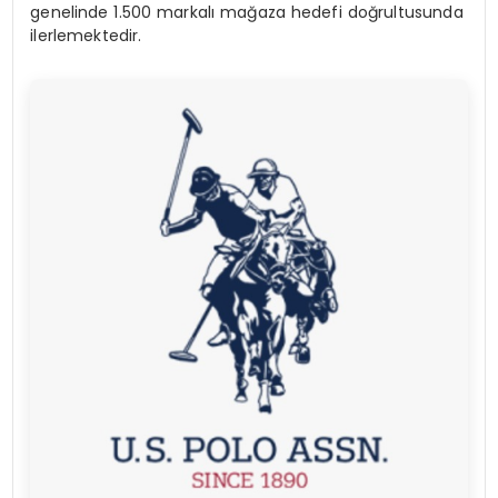
genelinde 1.500 markal
ı
ma
ğ
aza hedefi do
ğ
rultusunda
ilerlemektedir.