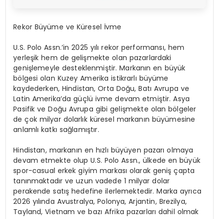
Rekor B
ü
y
ü
me ve K
ü
resel
İ
vme
U.S. Polo Assn.
’
in 2025 y
ı
l
ı
rekor performans
ı
, hem
yerle
ş
ik hem de geli
ş
mekte olan pazarlardaki
geni
ş
lemeyle desteklenmi
ş
tir. Markan
ı
n en b
ü
y
ü
k
b
ö
lgesi olan Kuzey Amerika istikrarl
ı
b
ü
y
ü
me
kaydederken, Hindistan, Orta Do
ğ
u, Bat
ı
Avrupa ve
Latin Amerika
’
da g
üç
l
ü
ivme devam etmi
ş
tir. Asya
Pasifik ve Do
ğ
u Avrupa gibi geli
ş
mekte olan b
ö
lgeler
de
ç
ok milyar dolarl
ı
k k
ü
resel markan
ı
n b
ü
y
ü
mesine
anlaml
ı
katk
ı
sa
ğ
lam
ış
t
ı
r.
Hindistan, markan
ı
n en h
ı
zl
ı
b
ü
y
ü
yen pazar
ı
olmaya
devam etmekte olup U.S. Polo Assn.,
ü
lkede en b
ü
y
ü
k
spor-casual erkek giyim markas
ı
olarak geni
ş ç
apta
tan
ı
nmaktad
ı
r ve uzun vadede 1 milyar dolar
perakende sat
ış
hedefine ilerlemektedir. Marka ayr
ı
ca
2026 y
ı
l
ı
nda Avustralya, Polonya, Arjantin, Brezilya,
Tayland, Vietnam ve baz
ı
Afrika pazarlar
ı
dahil olmak