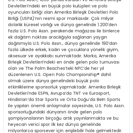
Devletleri
’
ndeki en b
ü
y
ü
k polo kul
ü
pleri ve polo
oyuncular
ı
birli
ğ
i olan
Amerika Birle
ş
ik Devletleri Polo
Birli
ğ
i
(USPA)
’
n
ı
n resmi spor markas
ı
d
ı
r.
Ç
ok milyar
dolarl
ı
k k
ü
resel varl
ığı
ve d
ü
nya genelinde 1.200
’
den
fazla U.S. Polo Assn. perakende ma
ğ
azas
ı
ile binlerce
ek da
ğı
t
ı
m noktas
ı
arac
ı
l
ığı
yla sa
ğ
lanan yayg
ı
n
da
ğı
t
ı
m
ı
yla U.S. Polo Assn., d
ü
nya genelinde 190
’
dan
fazla
ü
lkede erkek, kad
ı
n ve
ç
ocuklara y
ö
nelik giyim,
aksesuar ve ayakkab
ı
sunmaktad
ı
r. Marka, Amerika
Birle
ş
ik Devletleri
’
ndeki en
ö
nde gelen polo turnuvas
ı
olan ve The Palm Beaches
’
teki NPC
’
de her y
ı
l
d
ü
zenlenen U.S. Open Polo Championship
®
dahil
olmak
ü
zere d
ü
nya genelindeki b
ü
y
ü
k polo
etkinliklerine sponsorluk yapmaktad
ı
r. Amerika Birle
ş
ik
Devletleri
’
nde ESPN, Avrupa
’
da TNT ve Eurosport,
Hindistan
’
da Star Sports ve Orta Do
ğ
u
’
da BeIn Sports
ile yap
ı
lan
ö
nemli anla
ş
malar sayesinde, U.S. Polo Assn.
sponsorlu
ğ
undaki d
ü
nyan
ı
n
ö
nde gelen polo
ş
ampiyonalar
ı
n
ı
n bir
ç
o
ğ
u art
ı
k yay
ı
nlanmakta ve bu
heyecan verici spor ilk kez d
ü
nya genelinde
milyonlarca sporsever i
ç
in eri
ş
ilebilir hale gelmektedir.