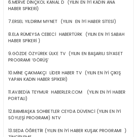
6.MERVE DİNÇKOL KANAL D (YILIN EN İYİ KADIN ANA
HABER SPİKERİ)
7.ERSEL YILDIRIM MYNET (YILIN EN İYİ HABER SİTESİ)
8.ELA RÜMEYSA CEBECİ HABERTÜRK (YILIN EN İYİ SABAH
HABER SPİKERİ )
9.GÖZDE ÖZYÜREK ÜLKE TV (YILIN EN BAŞARILI SİYASET
PROGRAMI ‘GÖRÜŞ’
10.MİNE ÇAKMAKÇI LİDER HABER TV (YILIN EN İYİ ÇIKIŞ
YAPAN KADIN HABER SPİKERİ)
11.AV.BEDİA TEYMUR HABERLER.COM (YILIN EN İYİ HABER
PORTALI)
12.BAMBAŞKA SOHBETLER CEYDA DÜVENCİ (YILIN EN İYİ
SÖYLEŞİ PROGRAMI) NTV
13.SEDA ÖĞRETİR (YILIN EN İYİ HABER KUŞAK PROGRAMI )