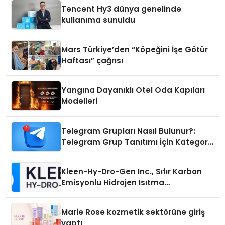
Tencent Hy3 dünya genelinde
kullanıma sunuldu
Mars Türkiye’den “Köpeğini İşe Götür
Haftası” çağrısı
Yangına Dayanıklı Otel Oda Kapıları
Modelleri
Telegram Grupları Nasıl Bulunur?:
Telegram Grup Tanıtımı İçin Kategori
Seçimi Neden Önemlidir?
Kleen-Hy-Dro-Gen Inc., Sıfır Karbon
Emisyonlu Hidrojen Isıtma
Teknolojisinde ISO ve TSSA
Düzenleyici Onaylarını Aldı
Marie Rose kozmetik sektörüne giriş
yaptı