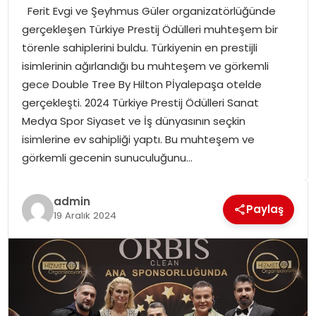
Ferit Evgi ve Şeyhmus Güler organizatörlüğünde
SPOR
gerçekleşen Türkiye Prestij Ödülleri muhteşem bir
törenle sahiplerini buldu. Türkiyenin en prestijli
GÜNDEM
isimlerinin ağırlandığı bu muhteşem ve görkemli
gece Double Tree By Hilton Pİyalepaşa otelde
MAGAZIN
gerçekleşti. 2024 Türkiye Prestij Ödülleri Sanat
Medya Spor Siyaset ve İş dünyasının seçkin
isimlerine ev sahipliği yaptı. Bu muhteşem ve
görkemli gecenin sunuculuğunu…
admin
Paylaş
19 Aralık 2024