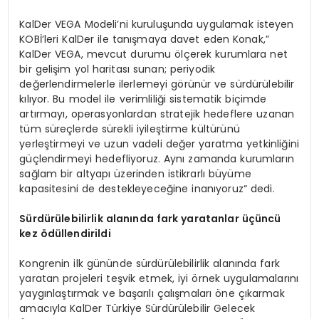
KalDer VEGA Modeli’ni kuruluşunda uygulamak isteyen
KOBİ’leri KalDer ile tanışmaya davet eden Konak,”
KalDer VEGA, mevcut durumu ölçerek kurumlara net
bir gelişim yol haritası sunan; periyodik
değerlendirmelerle ilerlemeyi görünür ve sürdürülebilir
kılıyor. Bu model ile verimliliği sistematik biçimde
artırmayı, operasyonlardan stratejik hedeflere uzanan
tüm süreçlerde sürekli iyileştirme kültürünü
yerleştirmeyi ve uzun vadeli değer yaratma yetkinliğini
güçlendirmeyi hedefliyoruz. Aynı zamanda kurumların
sağlam bir altyapı üzerinden istikrarlı büyüme
kapasitesini de destekleyeceğine inanıyoruz“ dedi.
Sürdürülebilirlik alanında fark yaratanlar üçüncü
kez
ö
düllendirildi
Kongrenin ilk gününde sürdürülebilirlik alanında fark
yaratan projeleri teşvik etmek, iyi örnek uygulamalarını
yaygınlaştırmak ve başarılı çalışmaları öne çıkarmak
amacıyla KalDer Türkiye Sürdürülebilir Gelecek