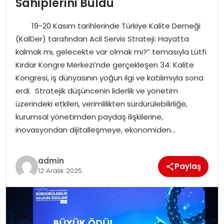
Sahiplerini Buldu
SPOR
19-20 Kasım tarihlerinde Türkiye Kalite Derneği
GÜNDEM
(KalDer) tarafından Acil Servis Strateji: Hayatta
kalmak mı, gelecekte var olmak mı?” temasıyla Lütfi
MAGAZIN
Kırdar Kongre Merkezi’nde gerçekleşen 34. Kalite
Kongresi, iş dünyasının yoğun ilgi ve katılımıyla sona
erdi. Stratejik düşüncenin liderlik ve yönetim
üzerindeki etkileri, verimlilikten sürdürülebilirliğe,
kurumsal yönetimden paydaş ilişkilerine,
inovasyondan dijitalleşmeye, ekonomiden…
admin
Paylaş
12 Aralık 2025