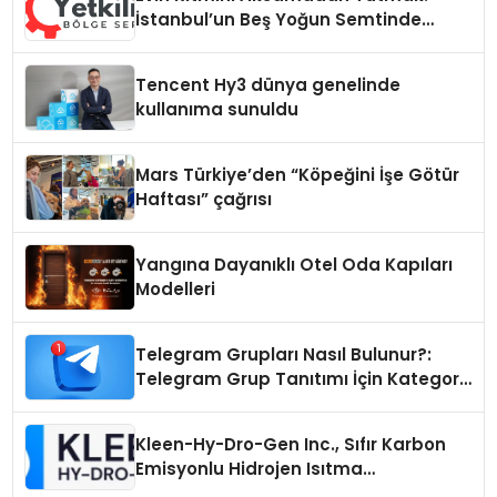
İstanbul’un Beş Yoğun Semtinde
Samimi Bir Teknik Servis Hikayesi
Tencent Hy3 dünya genelinde
kullanıma sunuldu
Mars Türkiye’den “Köpeğini İşe Götür
Haftası” çağrısı
Yangına Dayanıklı Otel Oda Kapıları
Modelleri
Telegram Grupları Nasıl Bulunur?:
Telegram Grup Tanıtımı İçin Kategori
Seçimi Neden Önemlidir?
Kleen-Hy-Dro-Gen Inc., Sıfır Karbon
Emisyonlu Hidrojen Isıtma
Teknolojisinde ISO ve TSSA