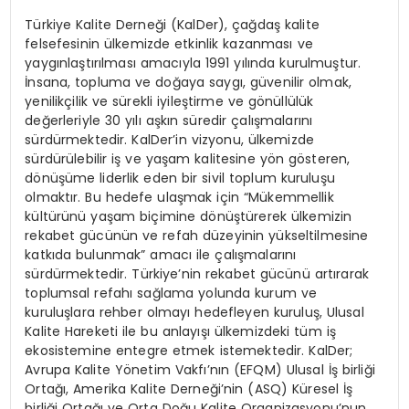
Türkiye Kalite Derneği (KalDer), çağdaş kalite
felsefesinin ülkemizde etkinlik kazanması ve
yaygınlaştırılması amacıyla 1991 yılında kurulmuştur.
İnsana, topluma ve doğaya saygı, güvenilir olmak,
yenilikçilik ve sürekli iyileştirme ve gönüllülük
değerleriyle 30 yılı aşkın süredir çalışmalarını
sürdürmektedir. KalDer’in vizyonu, ülkemizde
sürdürülebilir iş ve yaşam kalitesine yön gösteren,
dönüşüme liderlik eden bir sivil toplum kuruluşu
olmaktır. Bu hedefe ulaşmak için “Mükemmellik
kültürünü yaşam biçimine dönüştürerek ülkemizin
rekabet gücünün ve refah düzeyinin yükseltilmesine
katkıda bulunmak” amacı ile çalışmalarını
sürdürmektedir. Türkiye’nin rekabet gücünü artırarak
toplumsal refahı sağlama yolunda kurum ve
kuruluşlara rehber olmayı hedefleyen kuruluş, Ulusal
Kalite Hareketi ile bu anlayışı ülkemizdeki tüm iş
ekosistemine entegre etmek istemektedir. KalDer;
Avrupa Kalite Yönetim Vakfı’nın (EFQM) Ulusal İş birliği
Ortağı, Amerika Kalite Derneği’nin (ASQ) Küresel İş
birliği Ortağı ve Orta Doğu Kalite Organizasyonu’nun