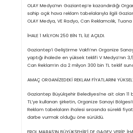
OLAY Medya’nın Gaziantep’e kazandırdığı Organ
sahip açık hava reklam tabelalarıyla ilgili Gazi
OLAY Medya, VE Radyo, Can Reklamcılık, Tuana 
İHALE 1 MİLYON 250 BİN TL İLE AÇILDI.
Gaziantep’i Geliştirme Vakfı’nın Organize Sanayi
yaptığı ihalede en yüksek teklifi V Medya’nın 3,
Can Reklam’ın da 2 milyon 300 bin TL teklif sun
AMAÇ ORGANİZEDEKİ REKLAM FİYATLARINI YÜKSE
Gaziantep Büyükşehir Belediyesi’ne ait olan 11 b
TL’ye kullanan şirketin, Organize Sanayi Bölge
Reklam tabelaların ihalesi sırasında sürekli fiy
darbe vurmak olduğu öne sürüldü.
EROL MARAŞ’IN BÜYÜKŞEHİR’İ DE GAGEV VERİP İHA