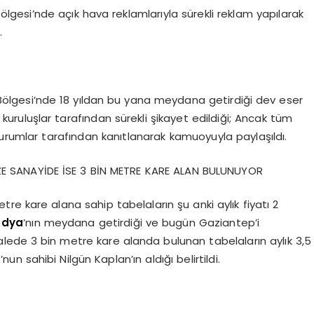
lgesi’nde açık hava reklamlarıyla sürekli reklam yapılarak
.
Bölgesi’nde 18 yıldan bu yana meydana getirdiği dev eser
ve kuruluşlar tarafından sürekli şikayet edildiği; Ancak tüm
 kurumlar tarafından kanıtlanarak kamuoyuyla paylaşıldı.
ZE SANAYİDE İSE 3 BİN METRE KARE ALAN BULUNUYOR
tre kare alana sahip tabelaların şu anki aylık fiyatı 2
edya
’nın meydana getirdiği ve bugün Gaziantep’i
alede 3 bin metre kare alanda bulunan tabelaların aylık 3,5
un sahibi Nilgün Kaplan’ın aldığı belirtildi.