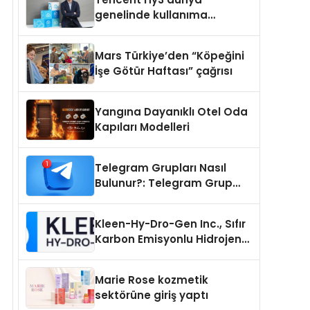
genelinde kullanıma
sunuldu
Mars Türkiye’den “Köpeğini
İşe Götür Haftası” çağrısı
Yangına Dayanıklı Otel Oda
Kapıları Modelleri
Telegram Grupları Nasıl
Bulunur?: Telegram Grup
Tanıtımı İçin Kategori Seçimi
Neden Önemlidir?
Kleen-Hy-Dro-Gen Inc., Sıfır
Karbon Emisyonlu Hidrojen
Isıtma Teknolojisinde ISO ve
TSSA Düzenleyici Onaylarını
Marie Rose kozmetik
Aldı
sektörüne giriş yaptı