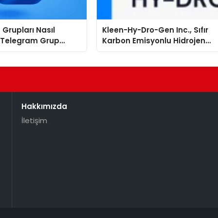
Grupları Nasıl
Kleen-Hy-Dro-Gen Inc., Sıfır
: Telegram Grup
Karbon Emisyonlu Hidrojen
İçin Kategori Seçimi
Isıtma Teknolojisinde ISO ve
emlidir?
TSSA Düzenleyici Onaylarını
Aldı
Hakkımızda
İletişim