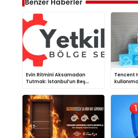
Benzer Haberler
Evin Ritmini Aksamadan
Tencent 
Tutmak: İstanbul’un Beş
kullanım
Yoğun Semtinde Samimi Bir
Teknik Servis Hikayesi