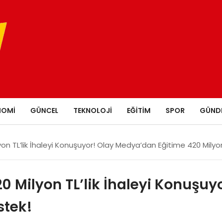
NOMI
GÜNCEL
TEKNOLOJI
EĞITIM
SPOR
GÜND
yon TL’lik İhaleyi Konuşuyor! Olay Medya’dan Eğitime 420 Milyo
20 Milyon TL’lik İhaleyi Konuşu
stek!