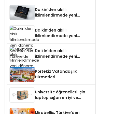
Daikin’den akıllı
iklimlendirmede yeni
dönem: Madoka Plus
Türkiye’de
Daikin’den akıllı
iklimlendirmede yeni
dönem: Madoka Plus
Türkiye’de
Daikin’den akıllı
iklimlendirmede yeni
dönem: Madoka Plus
Türkiye’de
Portekiz Vatandaşlık
Hizmetleri
Üniversite öğrencileri için
laptop sığan en iyi ve
sağlam sırt çantası
markaları
Mirabellix, Türkiye’den