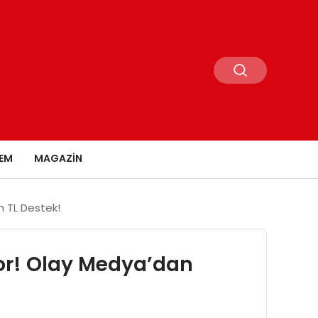
EM
MAGAZIN
n TL Destek!
yor! Olay Medya’dan