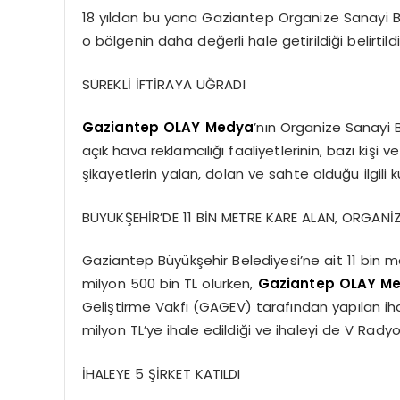
18 yıldan bu yana Gaziantep Organize Sanayi Bö
o bölgenin daha değerli hale getirildiği belirtildi
SÜREKLİ İFTİRAYA UĞRADI
Gaziantep OLAY Medya
’nın Organize Sanayi 
açık hava reklamcılığı faaliyetlerinin, bazı kişi 
şikayetlerin yalan, dolan ve sahte olduğu ilgili
BÜYÜKŞEHİR’DE 11 BİN METRE KARE ALAN, ORGANİ
Gaziantep Büyükşehir Belediyesi’ne ait 11 bin me
milyon 500 bin TL olurken,
Gaziantep OLAY M
Geliştirme Vakfı (GAGEV) tarafından yapılan ih
milyon TL’ye ihale edildiği ve ihaleyi de V Radyo’n
İHALEYE 5 ŞİRKET KATILDI