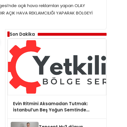
lgesi’nde açık hava reklamları yapan OLAY
ILDIR AÇIK HAVA REKLAMCILIĞI YAPARAK BÖLGEYİ
Son Dakika
Evin Ritmini Aksamadan Tutmak:
İstanbul’un Beş Yoğun Semtinde
Samimi Bir Teknik Servis Hikayesi
Tencent Hy3 dünya