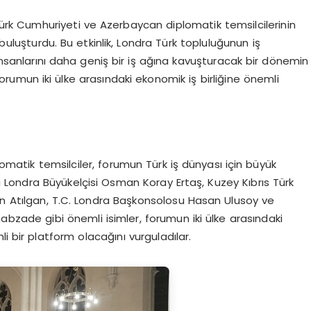
 Türk Cumhuriyeti ve Azerbaycan diplomatik temsilcilerinin
 buluşturdu. Bu etkinlik, Londra Türk topluluğunun iş
insanlarını daha geniş bir iş ağına kavuşturacak bir dönemin
 forumun iki ülke arasındaki ekonomik iş birliğine önemli
plomatik temsilciler, forumun Türk iş dünyası için büyük
ti Londra Büyükelçisi Osman Koray Ertaş, Kuzey Kıbrıs Türk
n Atılgan, T.C. Londra Başkonsolosu Hasan Ulusoy ve
bzade gibi önemli isimler, forumun iki ülke arasındaki
li bir platform olacağını vurguladılar.