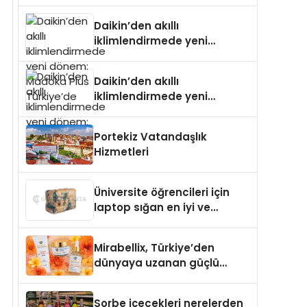
dönem: Madoka Plus
Türkiye’de
Daikin’den akıllı
iklimlendirmede yeni
dönem: Madoka Plus
Türkiye’de
Daikin’den akıllı
iklimlendirmede yeni
dönem: Madoka Plus
Türkiye’de
Portekiz Vatandaşlık
Hizmetleri
Üniversite öğrencileri için
laptop sığan en iyi ve
sağlam sırt çantası
markaları
Mirabellix, Türkiye’den
dünyaya uzanan güçlü
büyümesini sürdürüyor
Sorbe içecekleri nerelerden