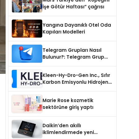
İşe Götür Haftası” çağrısı
Yangına Dayanıklı Otel Oda
Kapıları Modelleri
Telegram Grupları Nasıl
Bulunur?: Telegram Grup
Tanıtımı İçin Kategori Seçimi
Neden Önemlidir?
Kleen-Hy-Dro-Gen Inc., Sıfır
Karbon Emisyonlu Hidrojen
Isıtma Teknolojisinde ISO ve
TSSA Düzenleyici Onaylarını
Marie Rose kozmetik
Aldı
sektörüne giriş yaptı
Daikin’den akıllı
iklimlendirmede yeni