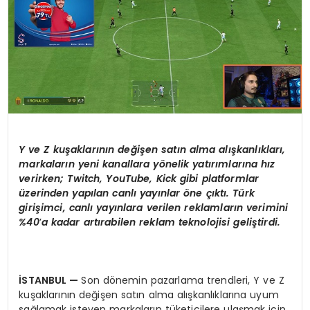
Y ve
Z ku
şaklarını
n de
ğişen satın alma alışkanlıkları,
markaların yeni kanallara y
ö
nelik yatırımlarına hız
verirken; Twitch, YouTube, Kick gibi platformlar
üzerinden yapılan canlı yayınlar
ö
ne çıktı. Türk
girişimci, canlı yayınlara verilen reklamların verimini
%40
’
a kadar artırabilen reklam teknolojisi geliştirdi.
İSTANBUL
—
Son dönemin pazarlama trendleri, Y ve Z
kuşaklarının değişen satın alma alışkanlıklarına uyum
sağlamak isteyen markaların tüketicilere ulaşmak için