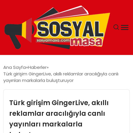
YAŞAM
Ana Sayfa
Haberler
Türk girişim GingerLive, akıllı reklamlar aracılığıyla canlı
EKONOMI
yayınları markalarla buluşturuyor
GÜNCEL
Türk girişim GingerLive, akıllı
TEKNOLOJI
reklamlar aracılığıyla canlı
yayınları markalarla
EĞITIM