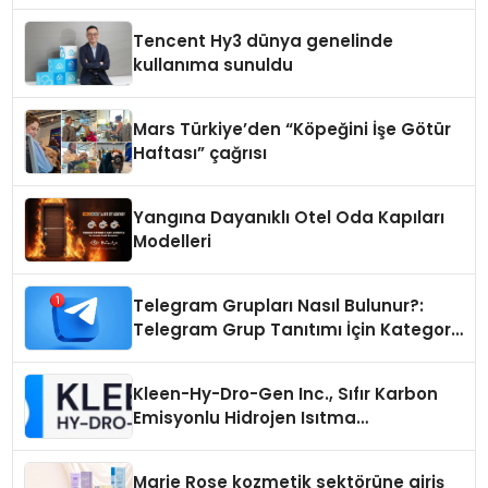
Samimi Bir Teknik Servis Hikayesi
Tencent Hy3 dünya genelinde
kullanıma sunuldu
Mars Türkiye’den “Köpeğini İşe Götür
Haftası” çağrısı
Yangına Dayanıklı Otel Oda Kapıları
Modelleri
Telegram Grupları Nasıl Bulunur?:
Telegram Grup Tanıtımı İçin Kategori
Seçimi Neden Önemlidir?
Kleen-Hy-Dro-Gen Inc., Sıfır Karbon
Emisyonlu Hidrojen Isıtma
Teknolojisinde ISO ve TSSA
Düzenleyici Onaylarını Aldı
Marie Rose kozmetik sektörüne giriş