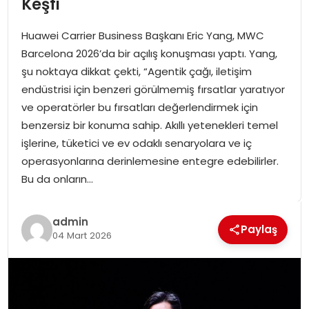
Keşfi
SPOR
Huawei Carrier Business Başkanı Eric Yang, MWC
GÜNDEM
Barcelona 2026’da bir açılış konuşması yaptı. Yang,
şu noktaya dikkat çekti, “Agentik çağı, iletişim
MAGAZIN
endüstrisi için benzeri görülmemiş fırsatlar yaratıyor
ve operatörler bu fırsatları değerlendirmek için
benzersiz bir konuma sahip. Akıllı yetenekleri temel
işlerine, tüketici ve ev odaklı senaryolara ve iç
operasyonlarına derinlemesine entegre edebilirler.
Bu da onların…
admin
Paylaş
04 Mart 2026