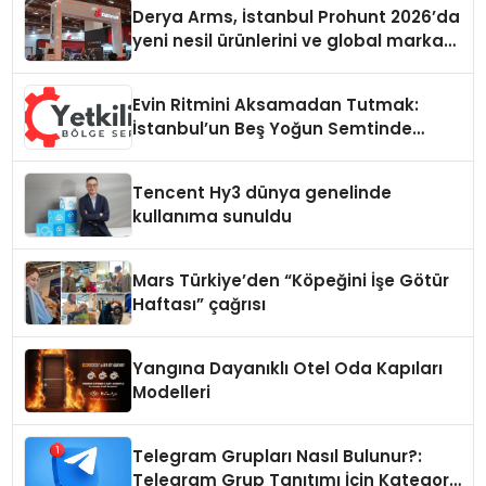
Derya Arms, İstanbul Prohunt 2026’da
yeni nesil ürünlerini ve global marka
vizyonunu sergiledi
Evin Ritmini Aksamadan Tutmak:
İstanbul’un Beş Yoğun Semtinde
Samimi Bir Teknik Servis Hikayesi
Tencent Hy3 dünya genelinde
kullanıma sunuldu
Mars Türkiye’den “Köpeğini İşe Götür
Haftası” çağrısı
Yangına Dayanıklı Otel Oda Kapıları
Modelleri
Telegram Grupları Nasıl Bulunur?:
Telegram Grup Tanıtımı İçin Kategori