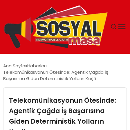
YAŞAM
Ana Sayfa
Haberler
Telekomünikasyonun Ötesinde: Agentik Çağda İş
EKONOMI
Başarısına Giden Deterministik Yolların Keşfi
GÜNCEL
Telekomünikasyonun Ötesinde:
TEKNOLOJI
Agentik Çağda İş Başarısına
Giden Deterministik Yolların
EĞITIM