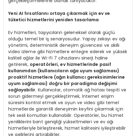
gerçekleştirmelerine olanak tanıyacaktır.”
Yeni AI fırsatlarını ortaya çıkarmak için ev ve
tüketici hizmetlerini yeniden tasarlama
Ev hizmetleri, taşıyıcıların geleneksel olarak güçlü
olduğu temel bir iş senaryosudur. Yapay zekayı ev ağı
yönetimi, deterministik deneyim güvencesi ve akıllı
video izleme gibi hizmetlere entegre ederek ve yüksek
kaliteli ağlar ile Wi-Fi 7 cihazlarını sinerji haline
getirerek,
operatörleri, ev hizmetlerinde pasif
kullanımdan (kullanıcıların ağa uyum sağlaması)
proaktif hizmetlere (ağın kullanıcı gereksinimlerine
uyum sağlaması) doğru bir paradigma değişimi
sağlayabilir.
Kullanıcılar, otomatik ağ hatası tespiti ve
sorun gidermeyi gerçekleştirmek, İnternet erişim
süresini kontrol etmek ve oyun ve video gibi temel
hizmetlerde garantili deneyimin keyfini çıkarmak için
tek sesli komutları kullanabilir. Operatörler, bu hizmet
yeniliklerini bant genişliği yükseltmeleri ve ev ağı
hizmetleriyle birleştirerek, hizmet kalitesini iyileştirebilir
ve gelirlerini artırabilirler.