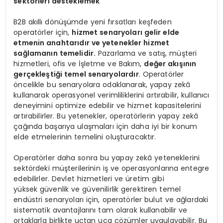
sektörleri desteklemek
B2B akıllı dönüşümde yeni fırsatları keşfeden
operatörler için,
hizmet senaryoları gelir elde
etmenin anahtarıdır ve yetenekler hizmet
sağlamanın temelidir.
Pazarlama ve satış, müşteri
hizmetleri, ofis ve İşletme ve Bakım,
değer akışının
gerçekleştiği temel senaryolardır
. Operatörler
öncelikle bu senaryolara odaklanarak, yapay zekâ
kullanarak operasyonel verimliliklerini artırabilir, kullanıcı
deneyimini optimize edebilir ve hizmet kapasitelerini
artırabilirler. Bu yetenekler, operatörlerin yapay zekâ
çağında başarıya ulaşmaları için daha iyi bir konum
elde etmelerinin temelini oluşturacaktır.
Operatörler daha sonra bu yapay zekâ yeteneklerini
sektördeki müşterilerinin iş ve operasyonlarına entegre
edebilirler. Devlet hizmetleri ve üretim gibi
yüksek güvenlik ve güvenilirlik gerektiren temel
endüstri senaryoları için, operatörler bulut ve ağlardaki
sistematik avantajlarını tam olarak kullanabilir ve
ortaklarla birlikte uçtan uca çözümler uygulayabilir. Bu