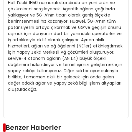
Hall 1’deki 1H50 numaralı standında en yeni ürün ve
çözümlerini sergileyecek. Agentik ağların çağı hızla
yaklaşıyor ve 5G-A’nın ticari olarak geniş ölçekte
benimsenmesi hız kazanıyor. Huawei, 5G-A’nın tüm
potansiyelini ortaya çıkarmak ve 6G’ye geçişin önünü
açmak için dünyanın dört bir yanındaki operatörler ve
iş ortaklarıyla aktif olarak çalışıyor. Ayrıca akıllı
hizmetleri, ağları ve ağ öğelerini (NE’ler) etkinleştirmek
için Yapay Zekâ Merkezli Ağ çözümleri oluşturuyor,
seviye-4 otonom ağların (AN L4) büyük ölçekli
dağıtımını hızlandırıyor ve temel işimizi geliştirmek için
yapay zekâyı kullanıyoruz. Diğer sektör oyuncularıyla
birlikte, tamamen akıllı bir gelecek için önde gelen
değer odaklı ağlar ve yapay zekâ bilgi işlem altyapıları
oluşturacağız.
Benzer Haberler