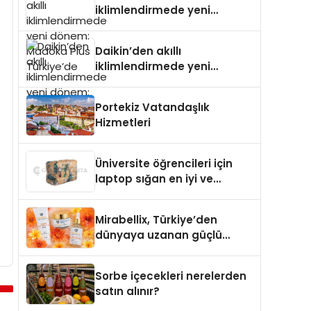
iklimlendirmede yeni
dönem: Madoka Plus
Türkiye’de
Daikin’den akıllı
iklimlendirmede yeni
dönem: Madoka Plus
Türkiye’de
Portekiz Vatandaşlık
Hizmetleri
Üniversite öğrencileri için
laptop sığan en iyi ve
sağlam sırt çantası
markaları
Mirabellix, Türkiye’den
dünyaya uzanan güçlü
büyümesini sürdürüyor
Sorbe içecekleri nerelerden
satın alınır?