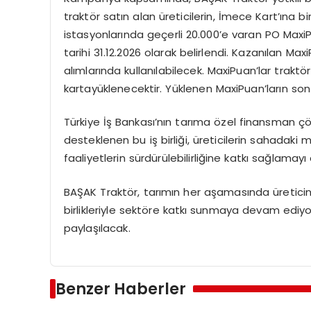
traktör satın alan üreticilerin, İmece Kart’ına 
istasyonlarında geçerli 20.000’e varan PO Maxi
tarihi 31.12.2026 olarak belirlendi. Kazanılan Max
alımlarında kullanılabilecek. MaxiPuan’lar traktö
kartayüklenecektir. Yüklenen MaxiPuan’ların son k
Türkiye İş Bankası’nın tarıma özel finansman çöz
desteklenen bu iş birliği, üreticilerin sahadaki
faaliyetlerin sürdürülebilirliğine katkı sağlamayı
BAŞAK Traktör, tarımın her aşamasında üretici
birlikleriyle sektöre katkı sunmaya devam ediy
paylaşılacak.
Benzer Haberler