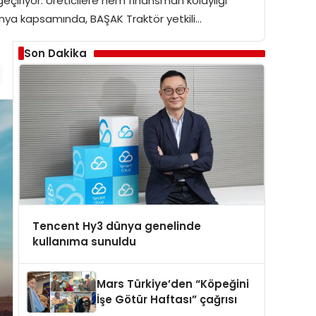
geçiriyor. Üreticilere hem finansman kolaylığı
anya kapsamında, BAŞAK Traktör yetkili…
Son Dakika
Tencent Hy3 dünya genelinde
kullanıma sunuldu
Mars Türkiye’den “Köpeğini
İşe Götür Haftası” çağrısı