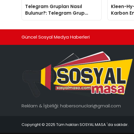
Telegram Grupları Nasıl
Kleen-Hy-
Bulunur?: Telegram Grup
Karbon Em
Tanıtımı İçin Kategori Seçimi
Isıtma Te
Neden Önemlidir?
TSSA Düze
Aldı
Güncel Sosyal Medya Haberleri
Reklam & İşbirliği:
habersonuclari@gmail.com
Copyright © 2025 Tüm hakları SOSYAL MASA 'da saklıdır.