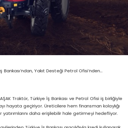
 İş Bankası’ndan, Yakıt Desteği Petrol Ofisi’nden…
BAŞAK Traktör, Türkiye İş Bankası ve Petrol Ofisi iş birliğiyle
yı hayata geçiriyor. Üreticilere hem finansman kolaylığı
tırımlarını daha erişilebilir hale getirmeyi hedefliyor.
lerinden Türkiye İş Bankası aracılığıyla kredi kullanarak