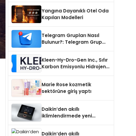
Yangına Dayanıklı Otel Oda
Kapıları Modelleri
Telegram Grupları Nasıl
Bulunur?: Telegram Grup
Tanıtımı İçin Kategori Seçimi
Neden Önemlidir?
Kleen-Hy-Dro-Gen Inc., Sıfır
Karbon Emisyonlu Hidrojen
Isıtma Teknolojisinde ISO ve
TSSA Düzenleyici Onaylarını
Marie Rose kozmetik
Aldı
sektörüne giriş yaptı
Daikin’den akıllı
iklimlendirmede yeni
dönem: Madoka Plus
Türkiye’de
Daikin’den akıllı