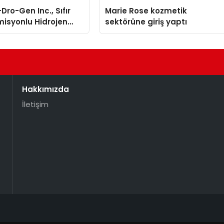
Dro-Gen Inc., Sıfır
Marie Rose kozmetik
isyonlu Hidrojen
sektörüne giriş yaptı
knolojisinde ISO ve
nleyici Onaylarını
Hakkımızda
İletişim