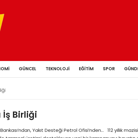
NOMI
GÜNCEL
TEKNOLOJI
EĞITIM
SPOR
GÜND
iği
ş Birliği
Bankası’ndan, Yakıt Desteği Petrol Ofisi’nden… 112 yıllık mazis