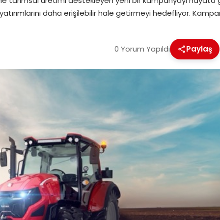
liğiyle tarımsal üretimi destekleyen yeni bir kampanyayı hayata 
tırımlarını daha erişilebilir hale getirmeyi hedefliyor. Kamp
0 Yorum Yapıldı
Paylaş