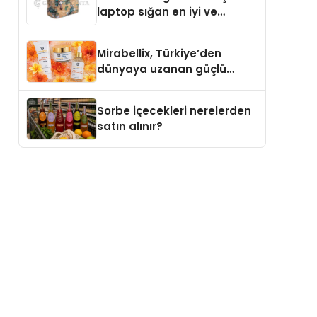
laptop sığan en iyi ve
sağlam sırt çantası
markaları
Mirabellix, Türkiye’den
dünyaya uzanan güçlü
büyümesini sürdürüyor
Sorbe içecekleri nerelerden
satın alınır?