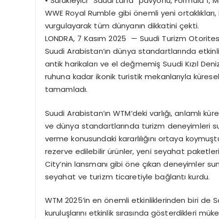
•
Sürükleyici “
Saudi
Land” pavyonu, Formula 1, 
WWE
Royal
Rumble
gibi önemli yeni ortaklıkları
vurgulayarak tüm dünyanın dikkatini çekti.
LONDRA, 7 Kasım 2025 — Suudi Turizm Otoritesi
Suudi Arabistan’ın dünya standartlarında etki
antik harikaları ve el değmemiş Suudi Kızıl Deniz
ruhuna kadar ikonik turistik mekanlarıyla küresel
tamamladı.
Suudi Arabistan’ın WTM’deki varlığı, anlamlı küre
ve dünya standartlarında turizm deneyimleri s
verme konusundaki kararlılığını ortaya koymuşt
rezerve edilebilir ürünler, yeni seyahat paketler
City’nin lansmanı gibi öne çıkan deneyimler sun
seyahat ve turizm ticaretiyle bağlantı kurdu.
WTM 2025’in en önemli etkinliklerinden biri de 
kuruluşlarını etkinlik sırasında gösterdikleri 