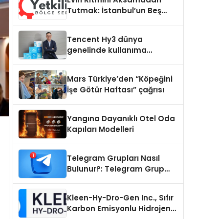
Tutmak: İstanbul’un Beş
Yoğun Semtinde Samimi Bir
Teknik Servis Hikayesi
Tencent Hy3 dünya
genelinde kullanıma
sunuldu
Mars Türkiye’den “Köpeğini
İşe Götür Haftası” çağrısı
Yangına Dayanıklı Otel Oda
Kapıları Modelleri
Telegram Grupları Nasıl
Bulunur?: Telegram Grup
Tanıtımı İçin Kategori Seçimi
Neden Önemlidir?
Kleen-Hy-Dro-Gen Inc., Sıfır
Karbon Emisyonlu Hidrojen