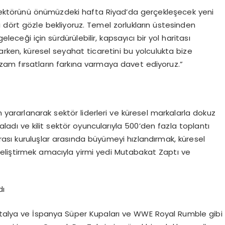
 sektörünü önümüzdeki hafta Riyad’da gerçekleşecek yeni
 dört gözle bekliyoruz. Temel zorlukların üstesinden
eleceği için sürdürülebilir, kapsayıcı bir yol haritası
ken, küresel seyahat ticaretini bu yolculukta bize
am fırsatların farkına varmaya davet ediyoruz.”
n yararlanarak sektör liderleri ve küresel markalarla dokuz
adı ve kilit sektör oyuncularıyla 500’den fazla toplantı
rarası kuruluşlar arasında büyümeyi hızlandırmak, küresel
ı geliştirmek amacıyla yirmi yedi Mutabakat Zaptı ve
dı
 İtalya ve İspanya Süper Kupaları ve WWE Royal Rumble gibi