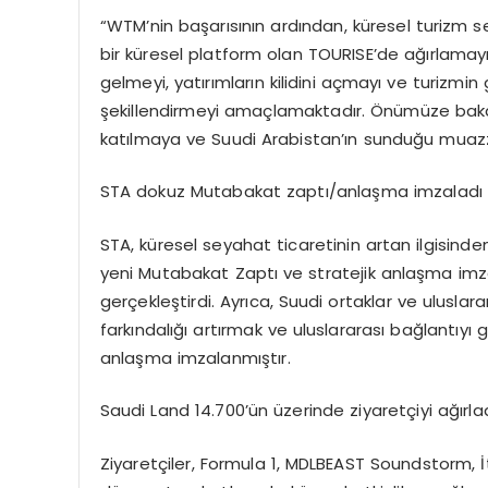
“
WTM’nin
başarısının ardından, küresel turizm
bir küresel platform olan
TOURISE’de
ağırlamayı
gelmeyi, yatırımların kilidini açmayı ve turizmin g
şekillendirmeyi amaçlamaktadır. Önümüze bakar
katılmaya ve Suudi Arabistan’ın sunduğu muazz
STA dokuz Mutabakat zaptı/anlaşma imzaladı
STA, küresel seyahat ticaretinin artan ilgisinde
yeni Mutabakat Zaptı ve stratejik anlaşma imzal
gerçekleştirdi. Ayrıca, Suudi ortaklar ve ulusla
farkındalığı artırmak ve uluslararası bağlantıy
anlaşma imzalanmıştır.
Saudi
Land 14.700’ün üzerinde ziyaretçiyi ağırla
Ziyaretçiler, Formula 1, MDLBEAST Soundstorm,