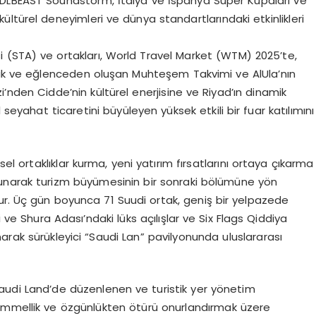
MDLBEAST
Soundstorm
, İtalya ve İspanya Süper Kupaları ve
, kültürel deneyimleri ve dünya standartlarındaki etkinlikleri
 (STA) ve ortakları, World Travel Market (WTM) 2025’te,
nlik ve eğlenceden oluşan Muhteşem Takvimi ve AlUla’nın
i’nden Cidde’nin kültürel enerjisine ve Riyad’ın dinamik
 seyahat ticaretini büyüleyen yüksek etkili bir fuar katılımını
sel ortaklıklar kurma, yeni yatırım fırsatlarını ortaya çıkarma
unarak turizm büyümesinin bir sonraki bölümüne yön
ur. Üç gün boyunca 71 Suudi ortak, geniş bir yelpazede
i ve Shura Adası’ndaki lüks açılışlar ve Six Flags Qiddiya
arak sürükleyici “Saudi Lan” pavilyonunda uluslararası
Saudi Land’de düzenlenen ve turistik yer yönetim
mükemmellik ve özgünlükten ötürü onurlandırmak üzere