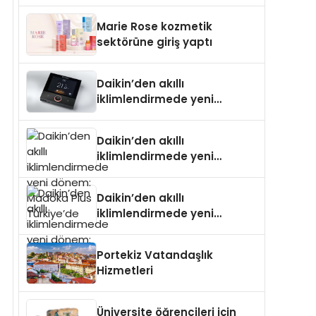
Isıtma Teknolojisinde ISO ve
TSSA Düzenleyici Onaylarını
Marie Rose kozmetik
Aldı
sektörüne giriş yaptı
Daikin’den akıllı
iklimlendirmede yeni
dönem: Madoka Plus
Türkiye’de
Daikin’den akıllı
iklimlendirmede yeni
dönem: Madoka Plus
Türkiye’de
Daikin’den akıllı
iklimlendirmede yeni
dönem: Madoka Plus
Türkiye’de
Portekiz Vatandaşlık
Hizmetleri
Üniversite öğrencileri için