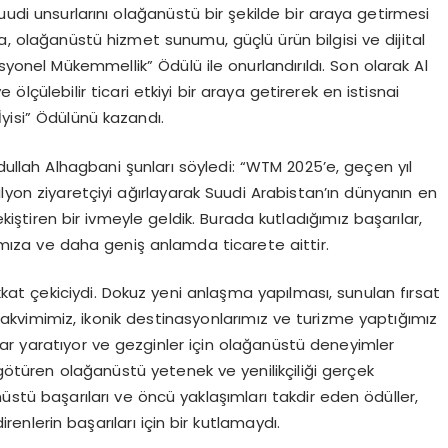
uudi unsurlarını olağanüstü bir şekilde bir araya getirmesi
a, olağanüstü hizmet sunumu, güçlü ürün bilgisi ve dijital
syonel Mükemmellik” Ödülü ile onurlandırıldı. Son olarak Al
çülebilir ticari etkiyi bir araya getirerek en istisnai
yisi” Ödülünü kazandı.
bdullah
Alhagbani
şunları söyledi:
“WTM 2025’e, geçen yıl
 milyon ziyaretçiyi ağırlayarak Suudi Arabistan’ın dünyanın en
tiren bir ivmeyle geldik. Burada kutladığımız başarılar,
ımıza ve daha geniş anlamda ticarete aittir.
kkat çekiciydi. Dokuz yeni anlaşma yapılması, sunulan fırsat
Takvimimiz, ikonik destinasyonlarımız ve turizme yaptığımız
lar
yaratıyor ve gezginler için olağanüstü deneyimler
 götüren olağanüstü yetenek ve yenilikçiliği gerçek
stü başarıları ve öncü yaklaşımları takdir eden ödüller,
renlerin başarıları için bir kutlamaydı.