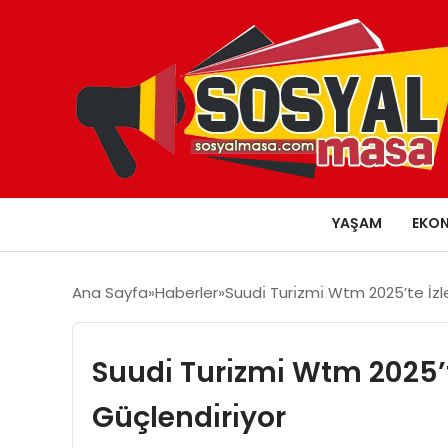
YAŞAM
EKO
Ana Sayfa
Haberler
Suudı̇ Turı̇zmı̇ Wtm 2025’te İzle
Suudı̇ Turı̇zmı̇ Wtm 2025’t
Güçlendı̇rı̇yor