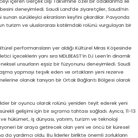
ceyi içeren Gerçek Dışı Takvimine özel bir odaklanma ile
ibesini deneyimledi. Saudi Land’de ziyaretçiler, Saudi’nin
ni sunan sürükleyici ekranların keyfini çıkardılar. Pavyonda
 turizm ve uluslararası katılımdaki rolünü vurgulayan bir
ültürel performansların yer aldığı Kültürel Miras Köşesinde
letici içeceklerin yanı sıra MDLBEAST’in DJ Leen’in dinamik
neksel unsurların eşsiz bir füzyonunu deneyimledi. Saudi
aşma yapmayı teşvik eden ve ortakların yeni rezerve
tmelerine olanak tanıyan bir Ortak Bağlantı Bölgesi olarak
ider bir oyuncu olarak rolünü yeniden teyit ederek yeni
sürekli gelişimi için bir sıçrama tahtası sağladı. Ayrıca, 11-13
e hükümet, iş dünyası, yatırım, turizm ve teknoloji
izyoneri bir araya getirecek olan yeni ve öncü bir küresel
da yardımcı oldu. Bu liderler birlikte önemli zorlukların