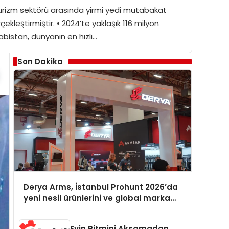
turizm sektörü arasında yirmi yedi mutabakat
kleştirmiştir. • 2024’te yaklaşık 116 milyon
abistan, dünyanın en hızlı…
Son Dakika
Derya Arms, İstanbul Prohunt 2026’da
yeni nesil ürünlerini ve global marka
vizyonunu sergiledi
Evin Ritmini Aksamadan