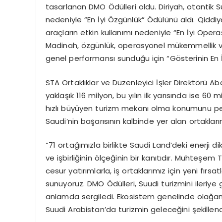
tasarlanan DMO Ödülleri oldu. Diriyah, otantik S
nedeniyle “En İyi Özgünlük” Ödülünü aldı. Qiddiy
araçların etkin kullanımı nedeniyle “En İyi Opera
Madinah, özgünlük, operasyonel mükemmellik ve öl
genel performansı sunduğu için “Gösterinin En İ
STA Ortaklıklar ve Düzenleyici İşler Direktörü A
yaklaşık 116 milyon, bu yılın ilk yarısında ise 60
hızlı büyüyen turizm
mekanı
olma konumunu pekiş
Saudi’nin
başarısının kalbinde yer alan ortaklar
“71 ortağımızla birlikte
Saudi
Land’deki
enerji di
ve
işbirliğinin
ölçeğinin bir kanıtıdır. Muhteşem 
cesur yatırımlarla, iş ortaklarımız için yeni fırsat
sunuyoruz. DMO Ödülleri, Suudi turizmini ileriye
anlamda sergiledi. Ekosistem genelinde olağanü
Suudi Arabistan’da turizmin geleceğini şekillendi