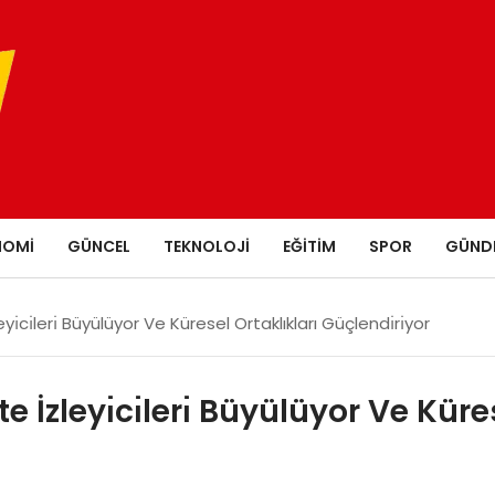
NOMI
GÜNCEL
TEKNOLOJI
EĞITIM
SPOR
GÜND
yı̇cı̇lerı̇ Büyülüyor Ve Küresel Ortaklıkları Güçlendı̇rı̇yor
e İzleyı̇cı̇lerı̇ Büyülüyor Ve Küre