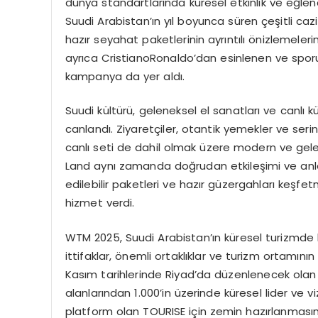
dünya standartlarında küresel etkinlik ve eğlen
Suudi Arabistan’ın yıl boyunca süren çeşitli caz
hazır seyahat paketlerinin ayrıntılı önizlemeleri
ayrıca CristianoRonaldo’dan esinlenen ve sporun
kampanya da yer aldı.
Suudi kültürü, geleneksel el sanatları ve canlı k
canlandı. Ziyaretçiler, otantik yemekler ve serin
canlı seti de dahil olmak üzere modern ve gele
Land aynı zamanda doğrudan etkileşimi ve anl
edilebilir paketleri ve hazır güzergahları keşfe
hizmet verdi.
WTM 2025, Suudi Arabistan’ın küresel turizmde l
ittifaklar, önemli ortaklıklar ve turizm ortamının 
Kasım tarihlerinde Riyad’da düzenlenecek olan v
alanlarından 1.000’in üzerinde küresel lider ve v
platform olan TOURISE için zemin hazırlanmasına 