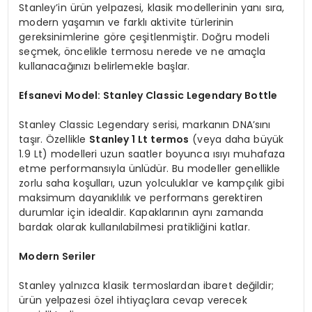
Stanley’in ürün yelpazesi, klasik modellerinin yanı sıra,
modern yaşamın ve farklı aktivite türlerinin
gereksinimlerine göre çeşitlenmiştir. Doğru modeli
seçmek, öncelikle termosu nerede ve ne amaçla
kullanacağınızı belirlemekle başlar.
Efsanevi Model: Stanley Classic Legendary Bottle
Stanley Classic Legendary serisi, markanın DNA’sını
taşır. Özellikle
Stanley 1 Lt termos
(veya daha büyük
1.9 Lt) modelleri uzun saatler boyunca ısıyı muhafaza
etme performansıyla ünlüdür. Bu modeller genellikle
zorlu saha koşulları, uzun yolculuklar ve kampçılık gibi
maksimum dayanıklılık ve performans gerektiren
durumlar için idealdir. Kapaklarının aynı zamanda
bardak olarak kullanılabilmesi pratikliğini katlar.
Modern Seriler
Stanley yalnızca klasik termoslardan ibaret değildir;
ürün yelpazesi özel ihtiyaçlara cevap verecek