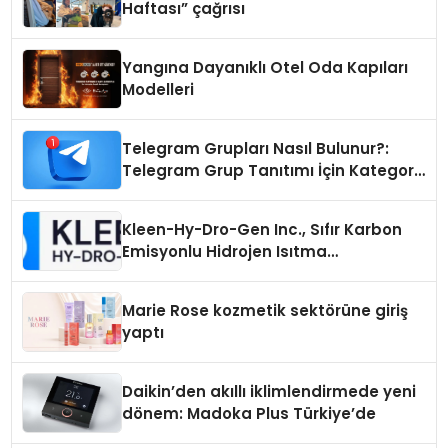
Haftası” çağrısı
Yangına Dayanıklı Otel Oda Kapıları
Modelleri
Telegram Grupları Nasıl Bulunur?:
Telegram Grup Tanıtımı İçin Kategori
Seçimi Neden Önemlidir?
Kleen-Hy-Dro-Gen Inc., Sıfır Karbon
Emisyonlu Hidrojen Isıtma
Teknolojisinde ISO ve TSSA
Düzenleyici Onaylarını Aldı
Marie Rose kozmetik sektörüne giriş
yaptı
Daikin’den akıllı iklimlendirmede yeni
dönem: Madoka Plus Türkiye’de