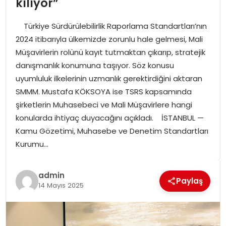
kılıyor”
SPOR
Türkiye Sürdürülebilirlik Raporlama Standartları’nın
GÜNDEM
2024 itibarıyla ülkemizde zorunlu hale gelmesi, Mali
Müşavirlerin rolünü kayıt tutmaktan çıkarıp, stratejik
MAGAZIN
danışmanlık konumuna taşıyor. Söz konusu
uyumluluk ilkelerinin uzmanlık gerektirdiğini aktaran
SMMM. Mustafa KÖKSOYA ise TSRS kapsamında
şirketlerin Muhasebeci ve Mali Müşavirlere hangi
konularda ihtiyaç duyacağını açıkladı. İSTANBUL —
Kamu Gözetimi, Muhasebe ve Denetim Standartları
Kurumu…
admin
Paylaş
14 Mayıs 2025