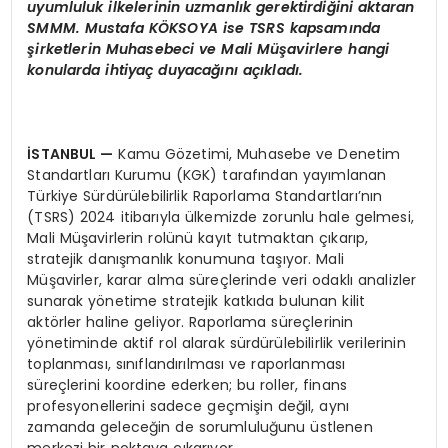
uyumluluk ilkelerinin uzmanlık gerektirdiğini aktaran
SMMM. Mustafa K
ÖKSOYA
ise
TSRS
kapsamında
şirketlerin Muhasebeci ve M
ali M
üşavirlere hangi
konularda ihtiyaç duyacağını açıkladı.
İSTANBUL
—
Kamu Gözetimi, Muhasebe ve Denetim
Standartları Kurumu (KGK) tarafından yayımlanan
Türkiye Sürdürülebilirlik Raporlama Standartları’nın
(TSRS) 2024 itibarıyla ülkemizde zorunlu hale gelmesi,
Mali Müşavirlerin rolünü kayıt tutmaktan çıkarıp,
stratejik danışmanlık konumuna taşıyor. Mali
Müşavirler, karar alma süreçlerinde veri odaklı analizler
sunarak yönetime stratejik katkıda bulunan kilit
aktörler haline geliyor. Raporlama süreçlerinin
yönetiminde aktif rol alarak sürdürülebilirlik verilerinin
toplanması, sınıflandırılması ve raporlanması
süreçlerini koordine ederken; bu roller, finans
profesyonellerini sadece geçmişin değil, aynı
zamanda geleceğin de sorumluluğunu üstlenen
merkezi bir noktaya çıkarıyor.