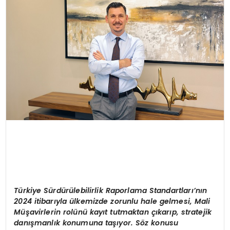
T
ürkiye Sürdürülebilirlik Raporlama Standartları’nın
2024 itibarıyla ülkemizde zorunlu hale gelmesi,
M
ali
Müşavirlerin rolünü kayıt tutmaktan çıkarıp, stratejik
danışmanlık konumuna taşıyor. S
ö
z konusu