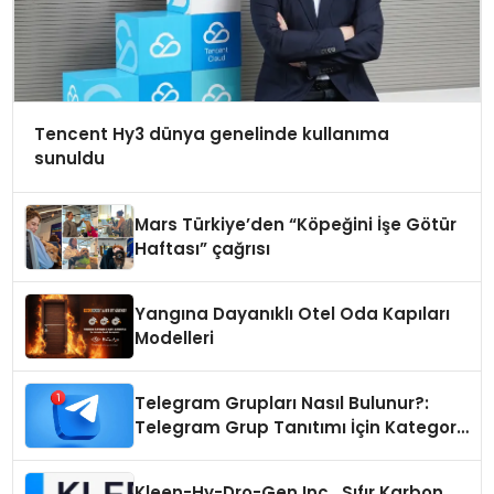
Tencent Hy3 dünya genelinde kullanıma
sunuldu
Mars Türkiye’den “Köpeğini İşe Götür
Haftası” çağrısı
Yangına Dayanıklı Otel Oda Kapıları
Modelleri
Telegram Grupları Nasıl Bulunur?:
Telegram Grup Tanıtımı İçin Kategori
Seçimi Neden Önemlidir?
Kleen-Hy-Dro-Gen Inc., Sıfır Karbon