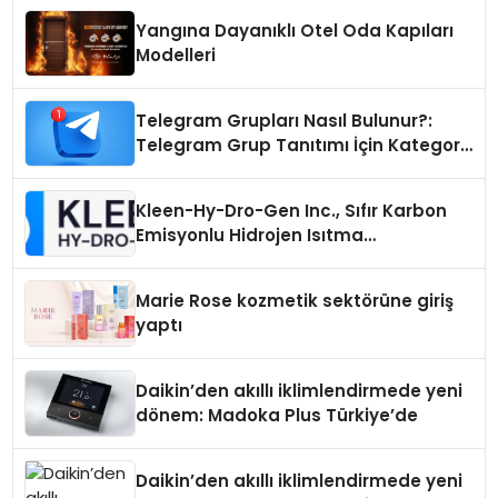
Yangına Dayanıklı Otel Oda Kapıları
Modelleri
Telegram Grupları Nasıl Bulunur?:
Telegram Grup Tanıtımı İçin Kategori
Seçimi Neden Önemlidir?
Kleen-Hy-Dro-Gen Inc., Sıfır Karbon
Emisyonlu Hidrojen Isıtma
Teknolojisinde ISO ve TSSA
Düzenleyici Onaylarını Aldı
Marie Rose kozmetik sektörüne giriş
yaptı
Daikin’den akıllı iklimlendirmede yeni
dönem: Madoka Plus Türkiye’de
Daikin’den akıllı iklimlendirmede yeni