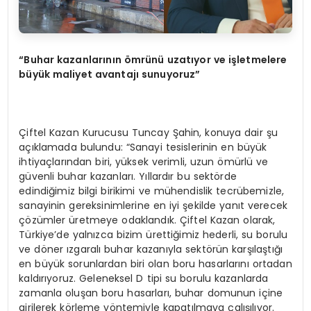
“Buhar kazanlarının ömrünü uzatıyor ve işletmelere
büyük maliyet avantajı sunuyoruz”
Çiftel Kazan Kurucusu Tuncay Şahin, konuya dair şu
açıklamada bulundu: “Sanayi tesislerinin en büyük
ihtiyaçlarından biri, yüksek verimli, uzun ömürlü ve
güvenli buhar kazanları. Yıllardır bu sektörde
edindiğimiz bilgi birikimi ve mühendislik tecrübemizle,
sanayinin gereksinimlerine en iyi şekilde yanıt verecek
çözümler üretmeye odaklandık. Çiftel Kazan olarak,
Türkiye’de yalnızca bizim ürettiğimiz hederli, su borulu
ve döner ızgaralı buhar kazanıyla sektörün karşılaştığı
en büyük sorunlardan biri olan boru hasarlarını ortadan
kaldırıyoruz. Geleneksel D tipi su borulu kazanlarda
zamanla oluşan boru hasarları, buhar domunun içine
girilerek körleme yöntemiyle kapatılmaya çalışılıyor.