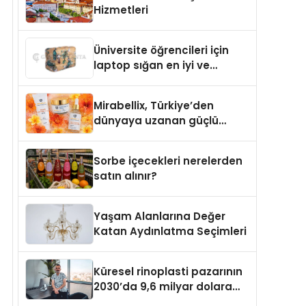
Hizmetleri
Üniversite öğrencileri için
laptop sığan en iyi ve
sağlam sırt çantası
markaları
Mirabellix, Türkiye’den
dünyaya uzanan güçlü
büyümesini sürdürüyor
Sorbe içecekleri nerelerden
satın alınır?
Yaşam Alanlarına Değer
Katan Aydınlatma Seçimleri
Küresel rinoplasti pazarının
2030’da 9,6 milyar dolara
ulaşması bekleniyor