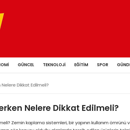
NOMI
GÜNCEL
TEKNOLOJI
EĞITIM
SPOR
GÜND
elere Dikkat Edilmeli?
ken Nelere Dikkat Edilmeli?
li? Zemin kaplama sistemleri, bir yapının kullanım ömrünü v