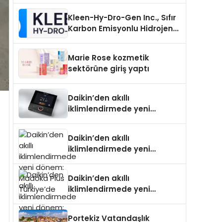
Neden Önemlidir?
Kleen-Hy-Dro-Gen Inc., Sıfır
Karbon Emisyonlu Hidrojen
Isıtma Teknolojisinde ISO ve
TSSA Düzenleyici Onaylarını
Marie Rose kozmetik
Aldı
sektörüne giriş yaptı
Daikin’den akıllı
iklimlendirmede yeni
dönem: Madoka Plus
Türkiye’de
Daikin’den akıllı
iklimlendirmede yeni
dönem: Madoka Plus
Türkiye’de
Daikin’den akıllı
iklimlendirmede yeni
dönem: Madoka Plus
Türkiye’de
Portekiz Vatandaşlık