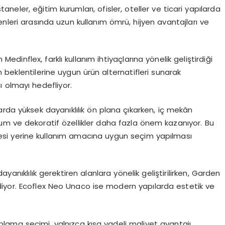
eler, eğitim kurumları, ofisler, oteller ve ticari yapılarda
enleri arasında uzun kullanım ömrü, hijyen avantajları ve
inflex, farklı kullanım ihtiyaçlarına yönelik geliştirdiği
in beklentilerine uygun ürün alternatifleri sunarak
 olmayı hedefliyor.
rda yüksek dayanıklılık ön plana çıkarken, iç mekân
um ve dekoratif özellikler daha fazla önem kazanıyor. Bu
mesi yerine kullanım amacına uygun seçim yapılması
yanıklılık gerektiren alanlara yönelik geliştirilirken, Garden
diyor. Ecoflex Neo Unaco ise modern yapılarda estetik ve
lama seçimi, yalnızca kısa vadeli maliyet avantajı