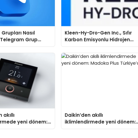
Grupları Nasıl
Kleen-Hy-Dro-Gen Inc., Sıfır
: Telegram Grup
Karbon Emisyonlu Hidrojen
İçin Kategori Seçimi
Isıtma Teknolojisinde ISO ve
emlidir?
TSSA Düzenleyici Onaylarını
Aldı
 akıllı
Daikin’den akıllı
dirmede yeni dönem:
iklimlendirmede yeni dönem:
lus Türkiye’de
Madoka Plus Türkiye’de