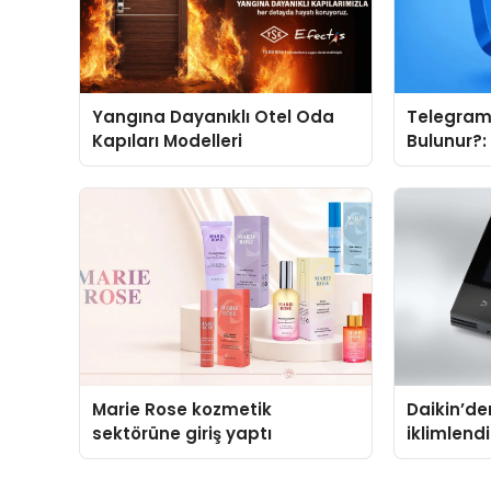
Yangına Dayanıklı Otel Oda
Telegram 
Kapıları Modelleri
Bulunur?
Tanıtımı 
Neden Ön
Marie Rose kozmetik
Daikin’den
sektörüne giriş yaptı
iklimlen
Madoka P