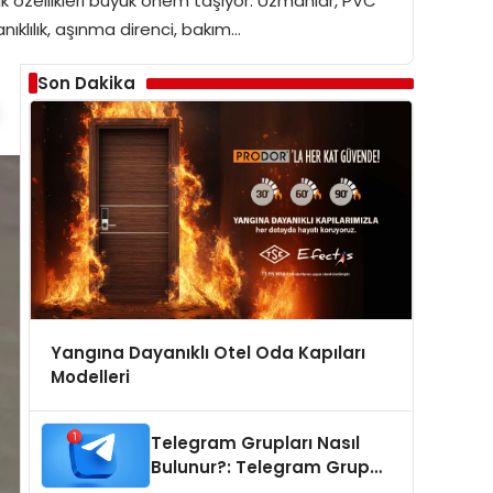
nik özellikleri büyük önem taşıyor. Uzmanlar, PVC
klılık, aşınma direnci, bakım…
Son Dakika
Yangına Dayanıklı Otel Oda Kapıları
Modelleri
Telegram Grupları Nasıl
Bulunur?: Telegram Grup
Tanıtımı İçin Kategori Seçimi