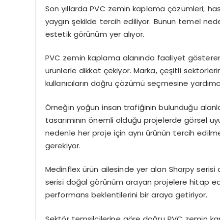
Son yıllarda PVC zemin kaplama çözümleri; hastan
yaygın şekilde tercih ediliyor. Bunun temel ned
estetik görünüm yer alıyor.
PVC zemin kaplama alanında faaliyet gösteren Med
ürünlerle dikkat çekiyor. Marka, çeşitli sektörler
kullanıcıların doğru çözümü seçmesine yardımcı
Örneğin yoğun insan trafiğinin bulunduğu alanla
tasarımının önemli olduğu projelerde görsel uy
nedenle her proje için aynı ürünün tercih edil
gerekiyor.
Medinflex ürün ailesinde yer alan Sharpy serisi da
serisi doğal görünüm arayan projelere hitap e
performans beklentilerini bir araya getiriyor.
Sektör temsilcilerine göre doğru PVC zemin kap