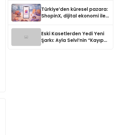
Türkiye’den küresel pazara:
ShopinX, dijital ekonomi ile
gerçek dünya alışverişini bir
araya getirmeyi hedefliyor
Eski Kasetlerden Yedi Yeni
Şarkı: Ayla Selvi’nin “Kayıp
Kasetler 1” Albümü 31
Temmuz’da Çıktı