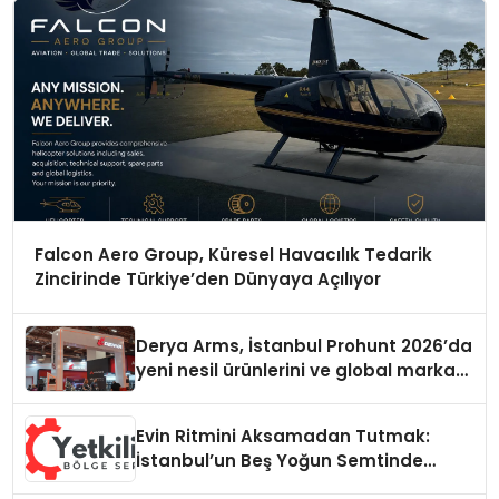
Falcon Aero Group, Küresel Havacılık Tedarik
Zincirinde Türkiye’den Dünyaya Açılıyor
Derya Arms, İstanbul Prohunt 2026’da
yeni nesil ürünlerini ve global marka
vizyonunu sergiledi
Evin Ritmini Aksamadan Tutmak:
İstanbul’un Beş Yoğun Semtinde
Samimi Bir Teknik Servis Hikayesi