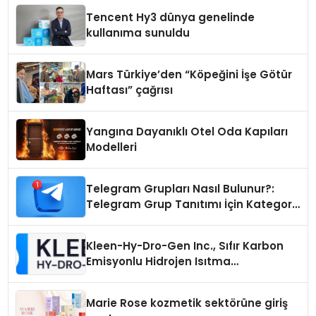
Tencent Hy3 dünya genelinde
kullanıma sunuldu
Mars Türkiye’den “Köpeğini İşe Götür
Haftası” çağrısı
Yangına Dayanıklı Otel Oda Kapıları
Modelleri
Telegram Grupları Nasıl Bulunur?:
Telegram Grup Tanıtımı İçin Kategori
Seçimi Neden Önemlidir?
Kleen-Hy-Dro-Gen Inc., Sıfır Karbon
Emisyonlu Hidrojen Isıtma
Teknolojisinde ISO ve TSSA
Düzenleyici Onaylarını Aldı
Marie Rose kozmetik sektörüne giriş