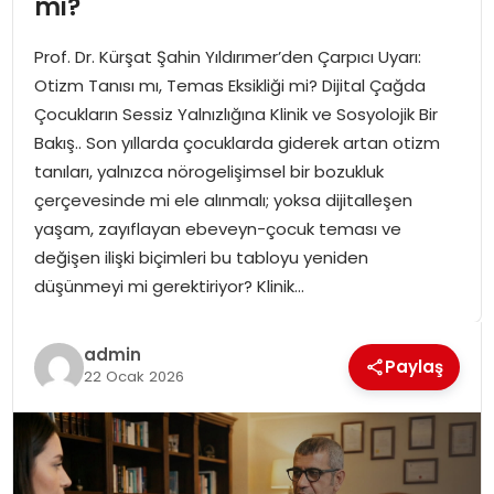
mi?
SPOR
Prof. Dr. Kürşat Şahin Yıldırımer’den Çarpıcı Uyarı:
GÜNDEM
Otizm Tanısı mı, Temas Eksikliği mi? Dijital Çağda
Çocukların Sessiz Yalnızlığına Klinik ve Sosyolojik Bir
MAGAZIN
Bakış.. Son yıllarda çocuklarda giderek artan otizm
tanıları, yalnızca nörogelişimsel bir bozukluk
çerçevesinde mi ele alınmalı; yoksa dijitalleşen
yaşam, zayıflayan ebeveyn-çocuk teması ve
değişen ilişki biçimleri bu tabloyu yeniden
düşünmeyi mi gerektiriyor? Klinik…
admin
Paylaş
22 Ocak 2026