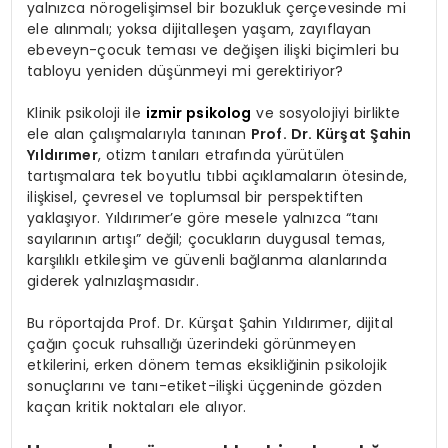
yalnızca nörogelişimsel bir bozukluk çerçevesinde mi
ele alınmalı; yoksa dijitalleşen yaşam, zayıflayan
ebeveyn-çocuk teması ve değişen ilişki biçimleri bu
tabloyu yeniden düşünmeyi mi gerektiriyor?
Klinik psikoloji ile
izmir psikolog
ve sosyolojiyi birlikte
ele alan çalışmalarıyla tanınan
Prof. Dr. Kürşat Şahin
Yıldırımer
, otizm tanıları etrafında yürütülen
tartışmalara tek boyutlu tıbbi açıklamaların ötesinde,
ilişkisel, çevresel ve toplumsal bir perspektiften
yaklaşıyor. Yıldırımer’e göre mesele yalnızca “tanı
sayılarının artışı” değil; çocukların duygusal temas,
karşılıklı etkileşim ve güvenli bağlanma alanlarında
giderek yalnızlaşmasıdır.
Bu röportajda Prof. Dr. Kürşat Şahin Yıldırımer, dijital
çağın çocuk ruhsallığı üzerindeki görünmeyen
etkilerini, erken dönem temas eksikliğinin psikolojik
sonuçlarını ve tanı-etiket-ilişki üçgeninde gözden
kaçan kritik noktaları ele alıyor.