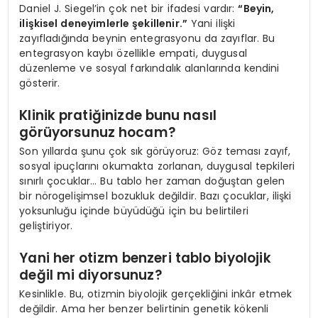
Daniel J. Siegel’in çok net bir ifadesi vardır:
“Beyin,
ilişkisel deneyimlerle şekillenir.”
Yani ilişki
zayıfladığında beynin entegrasyonu da zayıflar. Bu
entegrasyon kaybı özellikle empati, duygusal
düzenleme ve sosyal farkındalık alanlarında kendini
gösterir.
Klinik pratiğinizde bunu nasıl
görüyorsunuz hocam?
Son yıllarda şunu çok sık görüyoruz: Göz teması zayıf,
sosyal ipuçlarını okumakta zorlanan, duygusal tepkileri
sınırlı çocuklar… Bu tablo her zaman doğuştan gelen
bir nörogelişimsel bozukluk değildir. Bazı çocuklar, ilişki
yoksunluğu içinde büyüdüğü için bu belirtileri
geliştiriyor.
Yani her otizm benzeri tablo biyolojik
değil mi diyorsunuz?
Kesinlikle. Bu, otizmin biyolojik gerçekliğini inkâr etmek
değildir. Ama her benzer belirtinin genetik kökenli