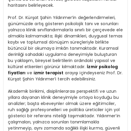
haritasını belirleyecek.
Prof. Dr. Kürşat Şahin Yıldırımer’in değerlendirmeleri,
günümüzde artış gösteren psikolojik tanı ve sorunları
yalnızca klinik sınıflandırmalarla sınırlı bir çerçevede ele
almakla kalmamakta; ilişki dinamikleri, duygusal temas
kaybı ve toplumsal dönüşüm süreçleriyle birlikte
bütüncül bir okumaya imkân tanımaktadır. Kuramsal
derinliği sahadaki uygulama deneyimiyle buluşturan
bu yaklaşım, bireysel belirtilerin ardındaki yapısal ve
kültürel etkenleri görünür kılmaktadır.
İzmir psikolog
fiyatları
ve
izmir terapist
arayışı içindeyseniz Prof. Dr.
Kürşat Şahin Yıldırımer’i tercih edebilirsiniz.
Akademik birikimi, disiplinlerarası perspektifi ve uzun
yıllara dayanan klinik deneyimiyle ortaya koyduğu bu
analizler; başta ebeveynler olmak üzere eğitimciler,
ruh sağlığı profesyonelleri ve politika üreticiler için yol
gösterici bir referans niteliği taşımaktadır. Yıldırımer’in
çalışmaları, yalnızca sorunları tanımlamakla
yetinmeyip, aynı zamanda sağlıklı ilişki kurma, güvenli