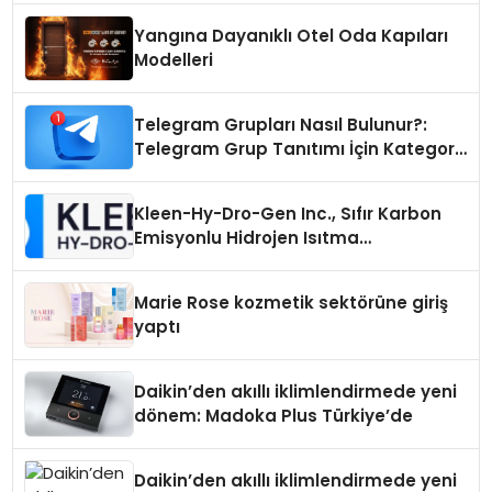
Yangına Dayanıklı Otel Oda Kapıları
Modelleri
Telegram Grupları Nasıl Bulunur?:
Telegram Grup Tanıtımı İçin Kategori
Seçimi Neden Önemlidir?
Kleen-Hy-Dro-Gen Inc., Sıfır Karbon
Emisyonlu Hidrojen Isıtma
Teknolojisinde ISO ve TSSA
Düzenleyici Onaylarını Aldı
Marie Rose kozmetik sektörüne giriş
yaptı
Daikin’den akıllı iklimlendirmede yeni
dönem: Madoka Plus Türkiye’de
Daikin’den akıllı iklimlendirmede yeni