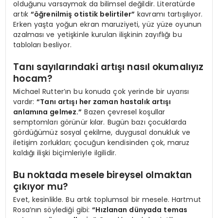
olduğunu varsaymak da bilimsel değildir. Literatürde
artık
“öğrenilmiş otistik belirtiler”
kavramı tartışılıyor.
Erken yaşta yoğun ekran maruziyeti, yüz yüze oyunun
azalması ve yetişkinle kurulan ilişkinin zayıflığı bu
tabloları besliyor.
Tanı sayılarındaki artışı nasıl okumalıyız
hocam?
Michael Rutter’ın bu konuda çok yerinde bir uyarısı
vardır:
“Tanı artışı her zaman hastalık artışı
anlamına gelmez.”
Bazen çevresel koşullar
semptomları görünür kılar. Bugün bazı çocuklarda
gördüğümüz sosyal çekilme, duygusal donukluk ve
iletişim zorlukları; çocuğun kendisinden çok, maruz
kaldığı ilişki biçimleriyle ilgilidir.
Bu noktada mesele bireysel olmaktan
çıkıyor mu?
Evet, kesinlikle. Bu artık toplumsal bir mesele. Hartmut
Rosa’nın söylediği gibi:
“Hızlanan dünyada temas