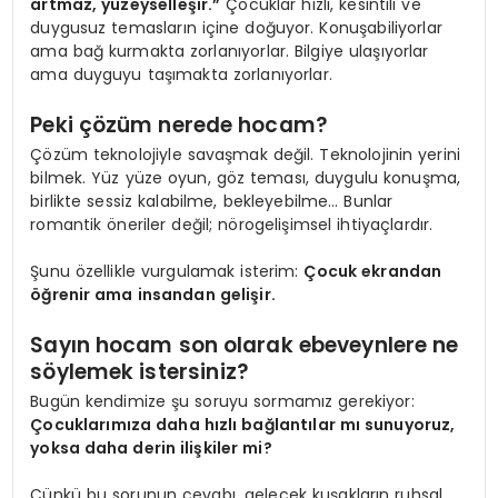
artmaz, yüzeyselleşir.”
Çocuklar hızlı, kesintili ve
duygusuz temasların içine doğuyor. Konuşabiliyorlar
ama bağ kurmakta zorlanıyorlar. Bilgiye ulaşıyorlar
ama duyguyu taşımakta zorlanıyorlar.
Peki çözüm nerede hocam?
Çözüm teknolojiyle savaşmak değil. Teknolojinin yerini
bilmek. Yüz yüze oyun, göz teması, duygulu konuşma,
birlikte sessiz kalabilme, bekleyebilme… Bunlar
romantik öneriler değil; nörogelişimsel ihtiyaçlardır.
Şunu özellikle vurgulamak isterim:
Çocuk ekrandan
öğrenir ama insandan gelişir.
Sayın hocam son olarak ebeveynlere ne
söylemek istersiniz?
Bugün kendimize şu soruyu sormamız gerekiyor:
Çocuklarımıza daha hızlı bağlantılar mı sunuyoruz,
yoksa daha derin ilişkiler mi?
Çünkü bu sorunun cevabı, gelecek kuşakların ruhsal