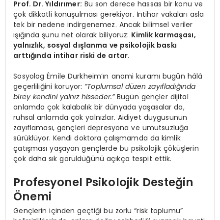
Prof. Dr. Yıldırımer:
Bu son derece hassas bir konu ve
çok dikkatli konuşulması gerekiyor. İntihar vakaları asla
tek bir nedene indirgenemez. Ancak bilimsel veriler
ışığında şunu net olarak biliyoruz:
Kimlik karmaşası,
yalnızlık, sosyal dışlanma ve psikolojik baskı
arttığında intihar riski de artar.
Sosyolog Émile Durkheim’ın anomi kuramı bugün hâlâ
geçerliliğini koruyor:
“Toplumsal düzen zayıfladığında
birey kendini yalnız hisseder.”
Bugün gençler dijital
anlamda çok kalabalık bir dünyada yaşasalar da,
ruhsal anlamda çok yalnızlar. Aidiyet duygusunun
zayıflaması, gençleri depresyona ve umutsuzluğa
sürüklüyor. Kendi doktora çalışmamda da kimlik
çatışması yaşayan gençlerde bu psikolojik çöküşlerin
çok daha sık görüldüğünü açıkça tespit ettik.
Profesyonel Psikolojik Desteğin
Önemi
Gençlerin içinden geçtiği bu zorlu “risk toplumu”