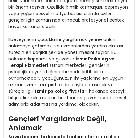
belirsizliklerinde, onlara doğru rehberliği sunmak hayati
bir önem taşıyor. Özellikle kimlik karmaşası, depresyon
veya yoğun sosyal medya baskısı altında ezilen
gençler için zamanında alınacak profesyonel destek,
hayat kurtarıcı olabilir.
Ebeveynlerin çocuklarını yargılamak yerine onları
anlamaya çalışması ve uzmanlardan yardım alması
sürecin en sağlıklı şekilde yönetilmesini sağlar. Bu
noktada kapsamlı ve güvenilir
İzmir Psikolog ve
Terapi Hizmetleri
sunan merkezler, gençlerin
psikolojik dayanıklılığını artırmada kritik bir rol
oynamaktadır. Çocuğunuzun ihtiyaçlarına en uygun
uzman
İzmir terapist
kadrolarıyla görüşmek ve
süreçle ilgili
İzmir psikolog fiyatları
hakkında detaylı
bilgi edinmek, ailelerin bu dönemi güvenle ve bilimsel
adımlarla atlatmasına yardımcı olacaktır.
Gençleri Yargılamak Değil,
Anlamak
Sayın hocam, bu konuda toplum olarak nasıl bir