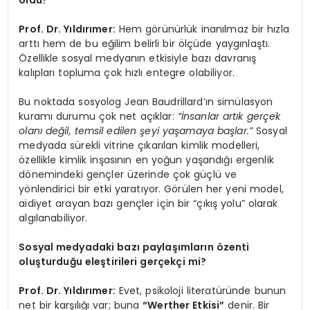
oldu?
Prof. Dr. Yıldırımer:
Hem görünürlük inanılmaz bir hızla
arttı hem de bu eğilim belirli bir ölçüde yaygınlaştı.
Özellikle sosyal medyanın etkisiyle bazı davranış
kalıpları topluma çok hızlı entegre olabiliyor.
Bu noktada sosyolog Jean Baudrillard’ın simülasyon
kuramı durumu çok net açıklar:
“İnsanlar artık gerçek
olanı değil, temsil edilen şeyi yaşamaya başlar.”
Sosyal
medyada sürekli vitrine çıkarılan kimlik modelleri,
özellikle kimlik inşasının en yoğun yaşandığı ergenlik
dönemindeki gençler üzerinde çok güçlü ve
yönlendirici bir etki yaratıyor. Görülen her yeni model,
aidiyet arayan bazı gençler için bir “çıkış yolu” olarak
algılanabiliyor.
Sosyal medyadaki bazı paylaşımların özenti
oluşturduğu eleştirileri gerçekçi mi?
Prof. Dr. Yıldırımer:
Evet, psikoloji literatüründe bunun
net bir karşılığı var; buna
“Werther Etkisi”
denir. Bir