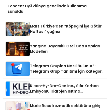
Tencent Hy3 dünya genelinde kullanıma
sunuldu
Mars Türkiye’den “Köpeğini İşe Götür
Haftası” çağrısı
Yangına Dayanıklı Otel Oda Kapıları
Modelleri
Telegram Grupları Nasıl Bulunur?:
Telegram Grup Tanıtımı İçin Kategori
Seçimi Neden Önemlidir?
Kleen-Hy-Dro-Gen Inc., Sıfır Karbon
Emisyonlu Hidrojen Isıtma
Teknolojisinde ISO ve TSSA
Düzenleyici Onaylarını Aldı
Marie Rose kozmetik sektörüne giriş