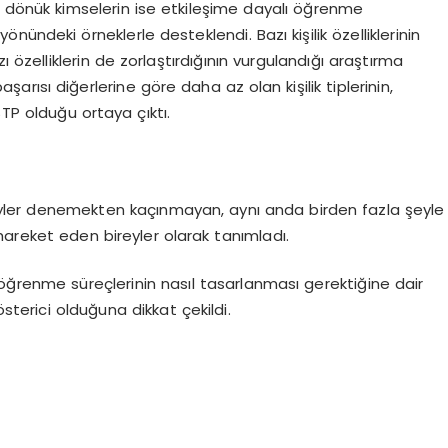
şa dönük kimselerin ise etkileşime dayalı öğrenme
ündeki örneklerle desteklendi. Bazı kişilik özelliklerinin
ı özelliklerin de zorlaştırdığının vurgulandığı araştırma
ısı diğerlerine göre daha az olan kişilik tiplerinin,
STP olduğu ortaya çıktı.
i şeyler denemekten kaçınmayan, aynı anda birden fazla şeyle
hareket eden bireyler olarak tanımladı.
n, öğrenme süreçlerinin nasıl tasarlanması gerektiğine dair
terici olduğuna dikkat çekildi.