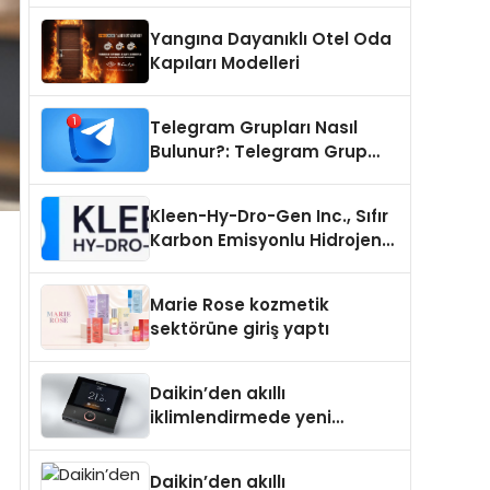
Yangına Dayanıklı Otel Oda
Kapıları Modelleri
Telegram Grupları Nasıl
Bulunur?: Telegram Grup
Tanıtımı İçin Kategori Seçimi
Neden Önemlidir?
Kleen-Hy-Dro-Gen Inc., Sıfır
Karbon Emisyonlu Hidrojen
Isıtma Teknolojisinde ISO ve
TSSA Düzenleyici Onaylarını
Marie Rose kozmetik
Aldı
sektörüne giriş yaptı
Daikin’den akıllı
iklimlendirmede yeni
dönem: Madoka Plus
Türkiye’de
Daikin’den akıllı