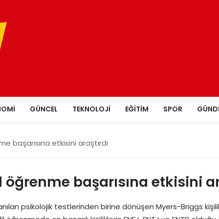
NOMI
GÜNCEL
TEKNOLOJI
EĞITIM
SPOR
GÜND
enme başarısına etkisini araştırdı
 dil öğrenme başarısına etkisini a
psikolojik testlerinden birine dönüşen Myers-Briggs kişilik tes