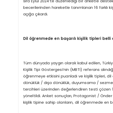
sıra Eylül 2024’te düzenlediği bir anketle deste
becerilerinden hareketle tanımlanan 16 farklı kişi
açığa çıkardı.
Dil
öğ
renmede en ba
ş
ar
ı
l
ı
ki
ş
ilik tipleri belli
Tüm dünyada yaygın olarak kabul edilen, Türkiy
Kişilik Tipi Göstergesi’nin (MBTI) referans alındığ
öğrenmeye etkisini puanladı ve kişilik tipleri, di
dönüklük / dışa dönüklük, duyumsama / sezme
tercihleri üzerinden değerlendiren testi çözen 1.
yöneltildi. Anket sonuçları, Protagonist / Önd
kişilik tipine sahip olanların, dil öğrenmede en 