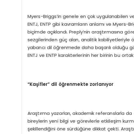
Myers-Briggs’in genele en çok uygulanabilen ve e
ENTJ, ENTP gibi kavramların anlamı ve Myers-Briggs’i
biçimde açıklandı. Preply’nin araştırmasına göre l
sezgilerinden güç alan, analitik kabiliyetleriyle
yabancı dil öğrenmede daha başarılı olduğu gör
ENTJ ve ENTP karakterlerinin her birinin bu ortak öz
“
Ka
ş
ifler
”
dil
öğ
renmekte zorlan
ı
yor
Araştırma yazarları, akademik referanslarla da de
bireylerin yeni bilgi ve görevlerle etkileşim kurma
şekillendiğini öne sürdüğüne dikkat çekti. Ara