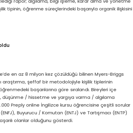
klediği rapor; algılama, bilgi işleme, karar alma ve yönetme
lik tipinin, öğrenme süreçlerindeki başarıyla organik ilişkisini
 oldu
e’de en az 8 milyon kez çözüldüğü bilinen Myers-Briggs
ı araştırma, şeffaf bir metodolojiyle kişilik tiplerinin
l öğrenmedeki başarılarına göre sıralandı. Bireyleri içe
, düşünme / hissetme ve yargıya varma / algılama
000 Preply online İngilizce kursu öğrencisine çeşitli sorular
er (ENFJ), Buyurucu / Komutan (ENTJ) ve Tartışmacı (ENTP)
başarılı olanlar olduğunu gösterdi.