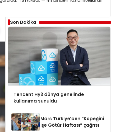
görüldü. İSTANBUL — 44 binden fazla nitelikli dil
Son Dakika
Tencent Hy3 dünya genelinde
kullanıma sunuldu
Mars Türkiye’den “Köpeğini
İşe Götür Haftası” çağrısı