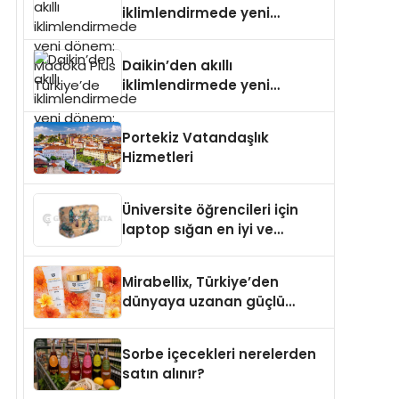
iklimlendirmede yeni
dönem: Madoka Plus
Türkiye’de
Daikin’den akıllı
iklimlendirmede yeni
dönem: Madoka Plus
Türkiye’de
Portekiz Vatandaşlık
Hizmetleri
Üniversite öğrencileri için
laptop sığan en iyi ve
sağlam sırt çantası
markaları
Mirabellix, Türkiye’den
dünyaya uzanan güçlü
büyümesini sürdürüyor
Sorbe içecekleri nerelerden
satın alınır?