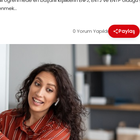
il öğrenmede en başarılı kişiliklerin ENFJ, ENTJ ve ENTP olduğu 
renmek…
0 Yorum Yapıldı
Paylaş