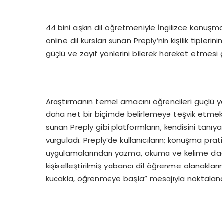
44 bini aşkın dil öğretmeniyle İngilizce konuşm
online dil kursları sunan Preply’nin kişilik tipleri
güçlü ve zayıf yönlerini bilerek hareket etmes
Araştırmanın temel amacını öğrencileri güçlü yan
daha net bir biçimde belirlemeye teşvik etmek 
sunan Preply gibi platformların, kendisini tanıy
vurguladı. Preply’de kullanıcıların; konuşma p
uygulamalarından yazma, okuma ve kelime dağarc
kişiselleştirilmiş yabancı dil öğrenme olanakların
kucakla, öğrenmeye başla” mesajıyla noktaland