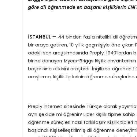
g
ö
re dil
öğ
renmede en ba
ş
ar
ı
l
ı
ki
ş
iliklerin E
İ
STANBUL
—
44 binden fazla nitelikli dil öğre
bir araya getiren, 10 yıllık geçmişiyle öne çıkan
odaklı son araştırmasında Preply, 1940’lardan b
birine dönüşen Myers-Briggs kişilik envanterinin ö
başarısına etkisini araştırdı. İngilizce öğrenen 
araştırma, kişilik tiplerinin öğrenme süreçleri
Preply internet sitesinde Türkçe olarak yayımla
aynı şekilde mi öğrenir? Lider kişilik tipine sahip
öğrenme süreçleri nasıl farklılaşır? Kişilik tiple
başlandı. Kişiselleştirilmiş dil öğrenme deney