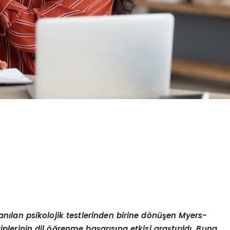
lan
ı
lan psikolojik testlerinden birine d
ö
n
üşen Myers-
 tiplerinin dil
öğ
renme ba
ş
ar
ı
s
ı
na etkisi ara
ş
t
ı
r
ı
ld
ı
. Buna