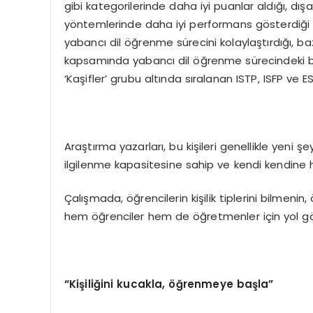
gibi kategorilerinde daha iyi puanlar aldığı, dı
yöntemlerinde daha iyi performans gösterdiği yön
yabancı dil öğrenme sürecini kolaylaştırdığı, baz
kapsamında yabancı dil öğrenme sürecindeki başar
‘Kaşifler’ grubu altında sıralanan ISTP, ISFP ve E
Araştırma yazarları, bu kişileri genellikle yen
ilgilenme kapasitesine sahip ve kendi kendine 
Çalışmada, öğrencilerin kişilik tiplerini bilmeni
hem öğrenciler hem de öğretmenler için yol gös
“
Ki
ş
ili
ğ
ini kucakla,
öğ
renmeye ba
ş
la
”