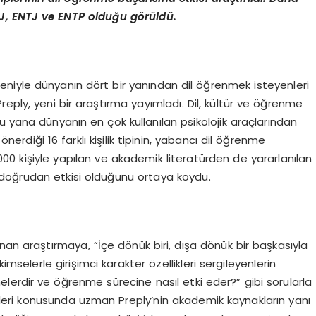
NFJ, ENTJ ve ENTP oldu
ğ
u g
ö
r
ü
ld
ü
.
tmeniyle dünyanın dört bir yanından dil öğrenmek isteyenleri
 Preply, yeni bir araştırma yayımladı. Dil, kültür ve öğrenme
u yana dünyanın en çok kullanılan psikolojik araçlarından
nerdiği 16 farklı kişilik tipinin, yabancı dil öğrenme
1.000 kişiyle yapılan ve akademik literatürden de yararlanılan
ne doğrudan etkisi olduğunu ortaya koydu.
nan araştırmaya, “İçe dönük biri, dışa dönük bir başkasıyla
 kimselerle girişimci karakter özellikleri sergileyenlerin
ri nelerdir ve öğrenme sürecine nasıl etki eder?” gibi sorularla
imleri konusunda uzman Preply’nin akademik kaynakların yanı