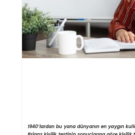
1940
’
lardan bu yana d
ü
nyan
ı
n en yayg
ı
n kul
Briggs kiş
ilik testinin sonu
ç
lar
ı
na g
ö
re ki
ş
ilik