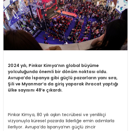
2024 yı
l
ı
, Pinkar Kimya
’
n
ı
n global b
ü
y
ü
me
yolculu
ğ
unda
ö
nemli bir d
ö
n
ü
m noktas
ı
oldu.
Avrupa
’
da
İ
spanya gibi g
üç
l
ü
pazarlar
ı
n yan
ı
s
ı
ra,
Ş
ili ve Myanmar
’
a da giri
ş
yaparak ihracat yapt
ığı
ülke sayı
s
ı
n
ı
48
’
e
çı
kard
ı
.
Pinkar Kimya, 80 yılı aşkın tecrübesi ve yenilikçi
vizyonuyla küresel pazarda liderliğe emin adımlarla
ilerliyor. Avrupa’da İspanya’nın güçlü zincir