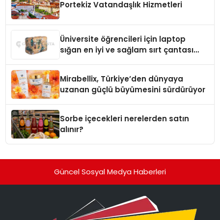
Portekiz Vatandaşlık Hizmetleri
Üniversite öğrencileri için laptop
sığan en iyi ve sağlam sırt çantası
markaları
Mirabellix, Türkiye’den dünyaya
uzanan güçlü büyümesini sürdürüyor
Sorbe içecekleri nerelerden satın
alınır?
Güncel Sosyal Medya Haberleri