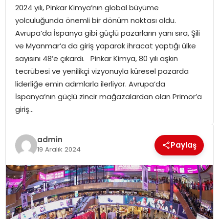
2024 yılı, Pinkar Kimya’nın global büyüme
SPOR
yolculuğunda önemli bir dönüm noktası oldu.
Avrupa’da İspanya gibi güçlü pazarların yanı sıra, Şili
GÜNDEM
ve Myanmar’a da giriş yaparak ihracat yaptığı ülke
sayısını 48’e çıkardı. Pinkar Kimya, 80 yılı aşkın
MAGAZIN
tecrübesi ve yenilikçi vizyonuyla küresel pazarda
liderliğe emin adımlarla ilerliyor. Avrupa’da
İspanya’nın güçlü zincir mağazalardan olan Primor’a
giriş…
admin
Paylaş
19 Aralık 2024