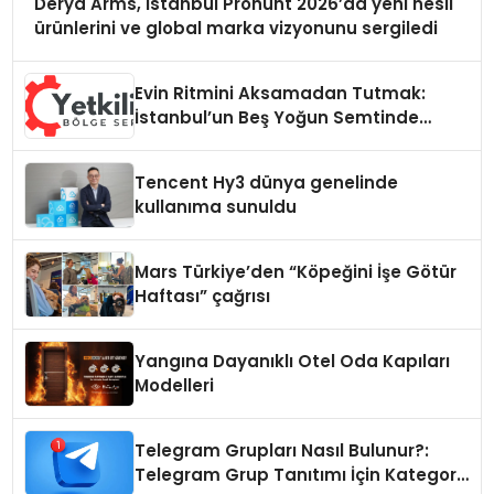
Derya Arms, İstanbul Prohunt 2026’da yeni nesil
ürünlerini ve global marka vizyonunu sergiledi
Evin Ritmini Aksamadan Tutmak:
İstanbul’un Beş Yoğun Semtinde
Samimi Bir Teknik Servis Hikayesi
Tencent Hy3 dünya genelinde
kullanıma sunuldu
Mars Türkiye’den “Köpeğini İşe Götür
Haftası” çağrısı
Yangına Dayanıklı Otel Oda Kapıları
Modelleri
Telegram Grupları Nasıl Bulunur?:
Telegram Grup Tanıtımı İçin Kategori