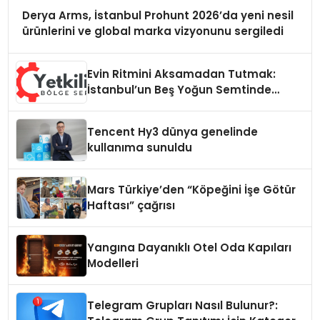
Derya Arms, İstanbul Prohunt 2026’da yeni nesil
ürünlerini ve global marka vizyonunu sergiledi
Evin Ritmini Aksamadan Tutmak:
İstanbul’un Beş Yoğun Semtinde
Samimi Bir Teknik Servis Hikayesi
Tencent Hy3 dünya genelinde
kullanıma sunuldu
Mars Türkiye’den “Köpeğini İşe Götür
Haftası” çağrısı
Yangına Dayanıklı Otel Oda Kapıları
Modelleri
Telegram Grupları Nasıl Bulunur?: