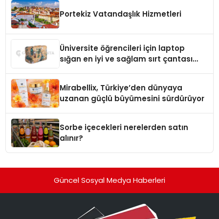
Portekiz Vatandaşlık Hizmetleri
Üniversite öğrencileri için laptop
sığan en iyi ve sağlam sırt çantası
markaları
Mirabellix, Türkiye’den dünyaya
uzanan güçlü büyümesini sürdürüyor
Sorbe içecekleri nerelerden satın
alınır?
Güncel Sosyal Medya Haberleri