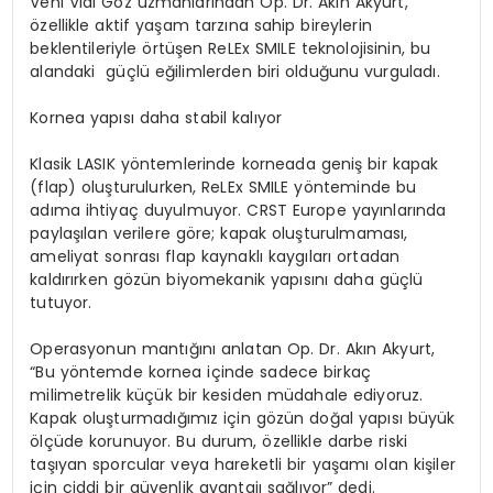
Veni Vidi Göz uzmanlarından Op. Dr. Akın Akyurt,
özellikle aktif yaşam tarzına sahip bireylerin
beklentileriyle örtüşen ReLEx SMILE teknolojisinin, bu
alandaki güçlü eğilimlerden biri olduğunu vurguladı.
Kornea yapısı daha stabil kalıyor
Klasik LASIK yöntemlerinde korneada geniş bir kapak
(flap) oluşturulurken, ReLEx SMILE yönteminde bu
adıma ihtiyaç duyulmuyor. CRST Europe yayınlarında
paylaşılan verilere göre; kapak oluşturulmaması,
ameliyat sonrası flap kaynaklı kaygıları ortadan
kaldırırken gözün biyomekanik yapısını daha güçlü
tutuyor.
Operasyonun mantığını anlatan Op. Dr. Akın Akyurt,
“Bu yöntemde kornea içinde sadece birkaç
milimetrelik küçük bir kesiden müdahale ediyoruz.
Kapak oluşturmadığımız için gözün doğal yapısı büyük
ölçüde korunuyor. Bu durum, özellikle darbe riski
taşıyan sporcular veya hareketli bir yaşamı olan kişiler
için ciddi bir güvenlik avantajı sağlıyor” dedi.