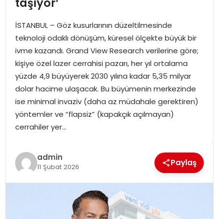
taşıyor’
SPOR
İSTANBUL – Göz kusurlarının düzeltilmesinde
GÜNDEM
teknoloji odaklı dönüşüm, küresel ölçekte büyük bir
ivme kazandı. Grand View Research verilerine göre;
MAGAZIN
kişiye özel lazer cerrahisi pazarı, her yıl ortalama
yüzde 4,9 büyüyerek 2030 yılına kadar 5,35 milyar
dolar hacime ulaşacak. Bu büyümenin merkezinde
ise minimal invaziv (daha az müdahale gerektiren)
yöntemler ve “flapsiz” (kapakçık açılmayan)
cerrahiler yer…
admin
Paylaş
11 Şubat 2026