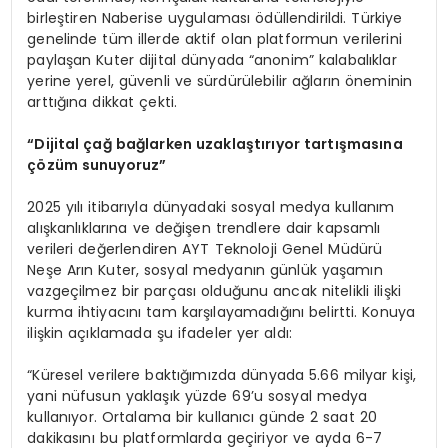
birleştiren Naberise uygulaması ödüllendirildi. Türkiye
genelinde tüm illerde aktif olan platformun verilerini
paylaşan Kuter dijital dünyada “anonim” kalabalıklar
yerine yerel, güvenli ve sürdürülebilir ağların öneminin
arttığına dikkat çekti.
“Dijital çağ bağlarken uzaklaştırıyor tartış
mas
ına
ç
ö
züm sunuyoruz”
2025 yılı itibarıyla dünyadaki sosyal medya kullanım
alışkanlıklarına ve değişen trendlere dair kapsamlı
verileri değerlendiren AYT Teknoloji Genel Müdürü
Neşe Arın Kuter, sosyal medyanın günlük yaşamın
vazgeçilmez bir parçası olduğunu ancak nitelikli ilişki
kurma ihtiyacını tam karşılayamadığını belirtti. Konuya
ilişkin açıklamada şu ifadeler yer aldı:
“Küresel verilere baktığımızda dünyada 5.66 milyar kişi,
yani nüfusun yaklaşık yüzde 69’u sosyal medya
kullanıyor. Ortalama bir kullanıcı günde 2 saat 20
dakikasını bu platformlarda geçiriyor ve ayda 6-7