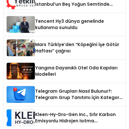
İstanbul’un Beş Yoğun Semtinde
Samimi Bir Teknik Servis Hikayesi
Tencent Hy3 dünya genelinde
kullanıma sunuldu
Mars Türkiye’den “Köpeğini İşe Götür
Haftası” çağrısı
Yangına Dayanıklı Otel Oda Kapıları
Modelleri
Telegram Grupları Nasıl Bulunur?:
Telegram Grup Tanıtımı İçin Kategori
Seçimi Neden Önemlidir?
Kleen-Hy-Dro-Gen Inc., Sıfır Karbon
Emisyonlu Hidrojen Isıtma
Teknolojisinde ISO ve TSSA