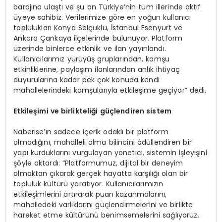
barajına ulaştı ve şu an Türkiye’nin tüm illerinde aktif
üyeye sahibiz. Verilerimize göre en yoğun kullanıcı
toplulukları Konya Selçuklu, İstanbul Esenyurt ve
Ankara Çankaya ilçelerinde bulunuyor. Platform
üzerinde binlerce etkinlik ve ilan yayınlandı.
Kullanıcılarımız yürüyüş gruplarından, komşu
etkinliklerine, paylaşım ilanlarından anlık ihtiyaç
duyurularına kadar pek çok konuda kendi
mahallelerindeki komşularıyla etkileşime geçiyor” dedi.
Etkileşimi ve birlikteliği güçlendiren s
istem
Naberise’ın sadece içerik odaklı bir platform
olmadığını, mahalleli olma bilincini ödüllendiren bir
yapı kurduklarını vurgulayan yönetici, sistemin işleyişini
şöyle aktardı: “Platformumuz, dijital bir deneyim
olmaktan çıkarak gerçek hayatta karşılığı olan bir
topluluk kültürü yaratıyor. Kullanıcılarımızın
etkileşimlerini artırarak puan kazanmalarını,
mahalledeki varlıklarını güçlendirmelerini ve birlikte
hareket etme kültürünü benimsemelerini sağlıyoruz.