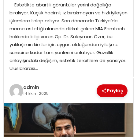
Estetikte abartılı görüntüler yerini doğallığa
SPOR
bırakıyor. Küçük hacimli, iz bırakmayan ve hızlı iyileşen
işlemlere talep artıyor. Son dönemde Türkiye’de
GÜNDEM
meme estetiği alanında dikkat çeken MIA Femtech
hakkında bilgi veren Op. Dr. Süleyman Özer, bu
MAGAZIN
yaklaşımın kimler için uygun olduğundan iyileşme
sürecine kadar tüm yönlerini anlatıyor. Güzellik
anlayışındaki değişim, estetik tercihlere de yansıyor.
Uluslararası…
admin
Paylaş
14 Ekim 2025