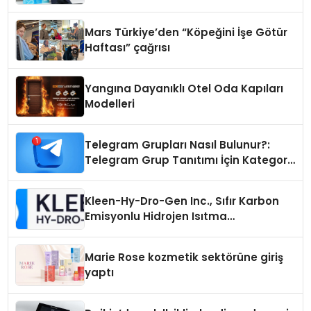
Mars Türkiye’den “Köpeğini İşe Götür
Haftası” çağrısı
Yangına Dayanıklı Otel Oda Kapıları
Modelleri
Telegram Grupları Nasıl Bulunur?:
Telegram Grup Tanıtımı İçin Kategori
Seçimi Neden Önemlidir?
Kleen-Hy-Dro-Gen Inc., Sıfır Karbon
Emisyonlu Hidrojen Isıtma
Teknolojisinde ISO ve TSSA
Düzenleyici Onaylarını Aldı
Marie Rose kozmetik sektörüne giriş
yaptı