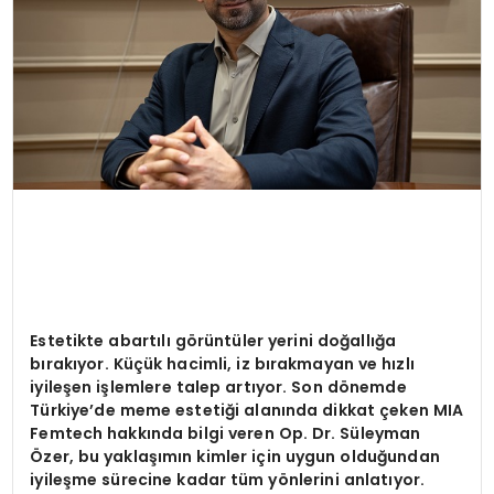
Estetikte abartılı g
ö
rüntüler yerini doğallığa
bırakıyor. Küçük hacimli, iz bırakmayan ve hızlı
iyileş
en i
şlemlere talep artıyor. Son d
ö
nemde
Türkiye
’
de meme estetiği alanında dikkat ç
eken MIA
Femtech hakk
ında bilgi veren Op. Dr. Süleyman
Özer, bu yaklaşımın kimler için uygun olduğundan
iyileşme sürecine kadar tüm y
ö
nlerini anlatıyor.