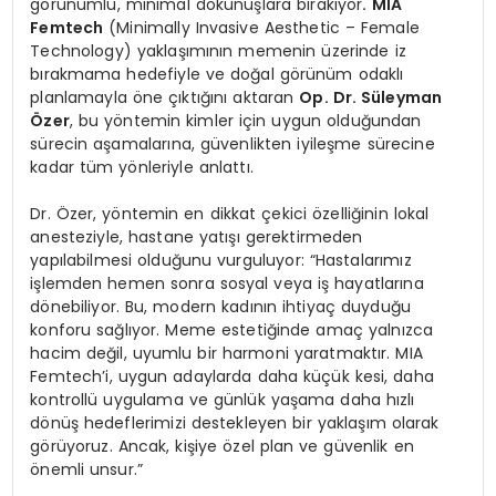
görünümlü, minimal dokunuşlara bırakıyor
. MIA
Femtech
(Minimally Invasive Aesthetic – Female
Technology) yaklaşımının memenin üzerinde iz
bırakmama hedefiyle ve doğal görünüm odaklı
planlamayla öne çıktığını aktaran
Op. Dr. Süleyman
Özer
, bu yöntemin kimler için uygun olduğundan
sürecin aşamalarına, güvenlikten iyileşme sürecine
kadar tüm yönleriyle anlattı.
Dr. Özer, yöntemin en dikkat çekici özelliğinin lokal
anesteziyle, hastane yatışı gerektirmeden
yapılabilmesi olduğunu vurguluyor: “Hastalarımız
işlemden hemen sonra sosyal veya iş hayatlarına
dönebiliyor. Bu, modern kadının ihtiyaç duyduğu
konforu sağlıyor. Meme estetiğinde amaç yalnızca
hacim değil, uyumlu bir harmoni yaratmaktır. MIA
Femtech’i, uygun adaylarda daha küçük kesi, daha
kontrollü uygulama ve günlük yaşama daha hızlı
dönüş hedeflerimizi destekleyen bir yaklaşım olarak
görüyoruz. Ancak, kişiye özel plan ve güvenlik en
önemli unsur.”