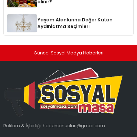
alınır?
Yaşam Alanlarına Değer Katan
Aydınlatma Seçimleri
Güncel Sosyal Medya Haberleri
Reklam & İşbirliği:
habersonuclari@gmail.com