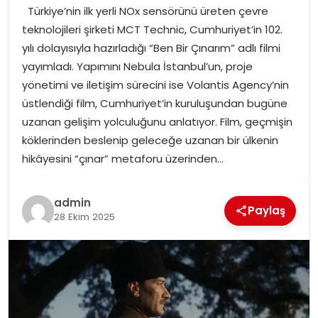
Türkiye’nin ilk yerli NOx sensörünü üreten çevre
SPOR
teknolojileri şirketi MCT Technic, Cumhuriyet’in 102.
yılı dolayısıyla hazırladığı “Ben Bir Çınarım” adlı filmi
GÜNDEM
yayımladı. Yapımını Nebula İstanbul’un, proje
yönetimi ve iletişim sürecini ise Volantis Agency’nin
MAGAZIN
üstlendiği film, Cumhuriyet’in kuruluşundan bugüne
uzanan gelişim yolculuğunu anlatıyor. Film, geçmişin
köklerinden beslenip geleceğe uzanan bir ülkenin
hikâyesini “çınar” metaforu üzerinden…
admin
Paylaş
28 Ekim 2025