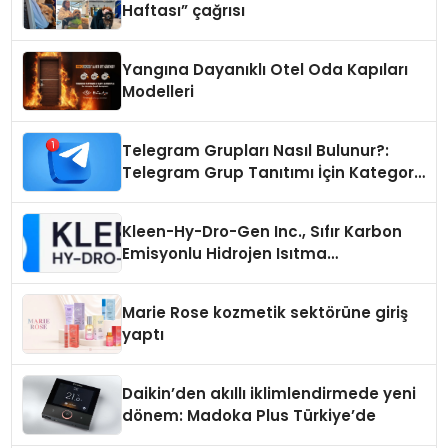
Haftası” çağrısı
Yangına Dayanıklı Otel Oda Kapıları
Modelleri
Telegram Grupları Nasıl Bulunur?:
Telegram Grup Tanıtımı İçin Kategori
Seçimi Neden Önemlidir?
Kleen-Hy-Dro-Gen Inc., Sıfır Karbon
Emisyonlu Hidrojen Isıtma
Teknolojisinde ISO ve TSSA
Düzenleyici Onaylarını Aldı
Marie Rose kozmetik sektörüne giriş
yaptı
Daikin’den akıllı iklimlendirmede yeni
dönem: Madoka Plus Türkiye’de