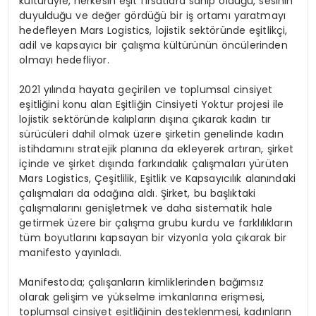
kültürüyle, herkesin eşit fırsatlara sahip olduğu, sesinin
duyulduğu ve değer gördüğü bir iş ortamı yaratmayı
hedefleyen Mars Logistics, lojistik sektöründe eşitlikçi,
adil ve kapsayıcı bir çalışma kültürünün öncülerinden
olmayı hedefliyor.
2021 yılında hayata geçirilen ve toplumsal cinsiyet
eşitliğini konu alan Eşitliğin Cinsiyeti Yoktur projesi ile
lojistik sektöründe kalıpların dışına çıkarak kadın tır
sürücüleri dahil olmak üzere şirketin genelinde kadın
istihdamını stratejik planına da ekleyerek artıran, şirket
içinde ve şirket dışında farkındalık çalışmaları yürüten
Mars Logistics, Çeşitlilik, Eşitlik ve Kapsayıcılık alanındaki
çalışmaları da odağına aldı. Şirket, bu başlıktaki
çalışmalarını genişletmek ve daha sistematik hale
getirmek üzere bir çalışma grubu kurdu ve farklılıkların
tüm boyutlarını kapsayan bir vizyonla yola çıkarak bir
manifesto yayınladı.
Manifestoda; çalışanların kimliklerinden bağımsız
olarak gelişim ve yükselme imkanlarına erişmesi,
toplumsal cinsiyet eşitliğinin desteklenmesi, kadınların