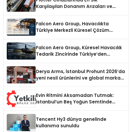
Karşılaşılan Donanım Arızaları ve
Çözüm Yolları
Falcon Aero Group, Havacılıkta
Türkiye Merkezli Küresel Çözüm
Ortağı Olma Yolunda İlerliyor
Falcon Aero Group, Küresel Havacılık
Tedarik Zincirinde Türkiye’den
Dünyaya Açılıyor
Derya Arms, İstanbul Prohunt 2026’da
yeni nesil ürünlerini ve global marka
vizyonunu sergiledi
Evin Ritmini Aksamadan Tutmak:
İstanbul’un Beş Yoğun Semtinde
Samimi Bir Teknik Servis Hikayesi
Tencent Hy3 dünya genelinde
kullanıma sunuldu