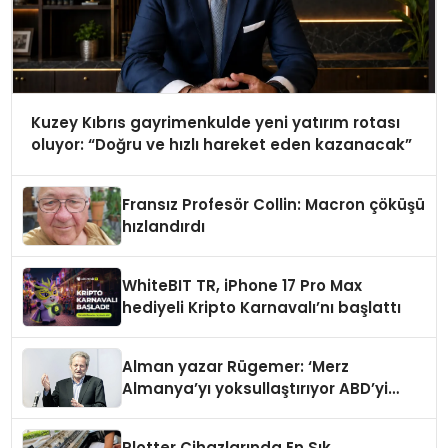
Kuzey Kıbrıs gayrimenkulde yeni yatırım rotası
oluyor: “Doğru ve hızlı hareket eden kazanacak”
Fransız Profesör Collin: Macron çöküşü
hızlandırdı
WhiteBIT TR, iPhone 17 Pro Max
hediyeli Kripto Karnavalı’nı başlattı
Alman yazar Rügemer: ‘Merz
Almanya’yı yoksullaştırıyor ABD’yi
zenginleştiriyor’
Plotter Cihazlarında En Sık