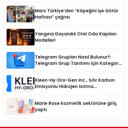
Mars Türkiye’den “Köpeğini İşe Götür
Haftası” çağrısı
Yangına Dayanıklı Otel Oda Kapıları
Modelleri
Telegram Grupları Nasıl Bulunur?:
Telegram Grup Tanıtımı İçin Kategori
Seçimi Neden Önemlidir?
Kleen-Hy-Dro-Gen Inc., Sıfır Karbon
Emisyonlu Hidrojen Isıtma
Teknolojisinde ISO ve TSSA
Düzenleyici Onaylarını Aldı
Marie Rose kozmetik sektörüne giriş
yaptı