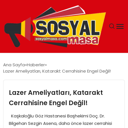
YAŞAM
Ana Sayfa
Haberler
Lazer Ameliyatları, Katarakt Cerrahisine Engel Değil!
EKONOMI
GÜNCEL
Lazer Ameliyatları, Katarakt
Cerrahisine Engel Değil!
TEKNOLOJI
Kaşkaloğlu Göz Hastanesi Başhekimi Doç. Dr.
EĞITIM
Bilgehan Sezgin Asena, daha önce lazer cerrahisi