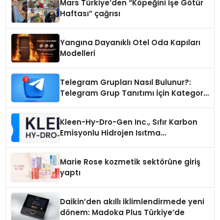
Mars Türkiye’den “Köpeğini İşe Götür
Haftası” çağrısı
Yangına Dayanıklı Otel Oda Kapıları
Modelleri
Telegram Grupları Nasıl Bulunur?:
Telegram Grup Tanıtımı İçin Kategori
Seçimi Neden Önemlidir?
Kleen-Hy-Dro-Gen Inc., Sıfır Karbon
Emisyonlu Hidrojen Isıtma
Teknolojisinde ISO ve TSSA
Düzenleyici Onaylarını Aldı
Marie Rose kozmetik sektörüne giriş
yaptı
Daikin’den akıllı iklimlendirmede yeni
dönem: Madoka Plus Türkiye’de