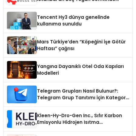
Samimi Bir Teknik Servis Hikayesi
Tencent Hy3 dünya genelinde
kullanıma sunuldu
Mars Türkiye’den “Köpeğini İşe Götür
Haftası” çağrısı
Yangına Dayanıklı Otel Oda Kapıları
Modelleri
Telegram Grupları Nasıl Bulunur?:
Telegram Grup Tanıtımı İçin Kategori
Seçimi Neden Önemlidir?
Kleen-Hy-Dro-Gen Inc., Sıfır Karbon
Emisyonlu Hidrojen Isıtma
Teknolojisinde ISO ve TSSA
Düzenleyici Onaylarını Aldı