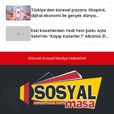
Türkiye’den küresel pazara: ShopinX,
dijital ekonomi ile gerçek dünya
alışverişini bir araya getirmeyi
hedefliyor
Eski Kasetlerden Yedi Yeni Şarkı: Ayla
Selvi’nin “Kayıp Kasetler 1” Albümü 31
Temmuz’da Çıktı
Güncel Sosyal Medya Haberleri