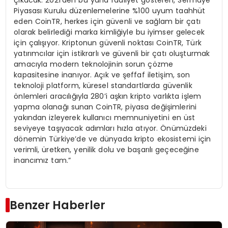
çıkacak. 2021’den bu yana faaliyet gösteren, Sermaye
Piyasası Kurulu düzenlemelerine %100 uyum taahhüt
eden CoinTR, herkes için güvenli ve sağlam bir çatı
olarak belirlediği marka kimliğiyle bu iyimser gelecek
için çalışıyor. Kriptonun güvenli noktası CoinTR, Türk
yatırımcılar için istikrarlı ve güvenli bir çatı oluşturmak
amacıyla modern teknolojinin sorun çözme
kapasitesine inanıyor. Açık ve şeffaf iletişim, son
teknoloji platform, küresel standartlarda güvenlik
önlemleri aracılığıyla 280’i aşkın kripto varlıkta işlem
yapma olanağı sunan CoinTR, piyasa değişimlerini
yakından izleyerek kullanıcı memnuniyetini en üst
seviyeye taşıyacak adımları hızla atıyor. Önümüzdeki
dönemin Türkiye’de ve dünyada kripto ekosistemi için
verimli, üretken, yenilik dolu ve başarılı geçeceğine
inancımız tam.”
Benzer Haberler