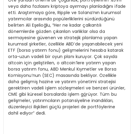
Öte yandan önemli bir çoğunluk, portföylerinin %5’ini
veya daha fazlasını kriptoya ayırmayı planladığını ifade
etti. Araştırmaya göre, Ripple ve Solana’nın kurumsal
yatırımcılar arasında popülerliklerini sürdürdüğünü
belirten Ali Eşelioğlu, “Her ne kadar çalkantılı
dönemlerde gözden çıkarılan varlıklar olsa da
sermayesine güvenen ve stratejik planlama yapan
kurumsal şirketler, özellikle ABD’de yaşanabilecek yeni
ETF (borsa yatırım fonu) gelişmelerini hesaba katarak
orta-uzun vadeli bir oyun planı kuruyor. Çok sayıda
altcoin için geliştirilen, o altcoin’lere yatırım yapan
borsa yatırım fonu, ABD Menkul Kıymetler ve Borsa
Komisyonu’nun (SEC) masasında bekliyor. Özellikle
daha gelişmiş hazine ve yatırım yönetimi stratejisi
gerektiren vadeli işlem sözleşmeleri ve benzeri ürünler,
CME gibi küresel borsalarda işlem g
ö
rüyor. Tüm bu
gelişmeler, yatırımcıların potansiyeline inandıkları,
düzenleyici ilişkileri güçlü projeleri de portföylerine
dahil ediyor” dedi.