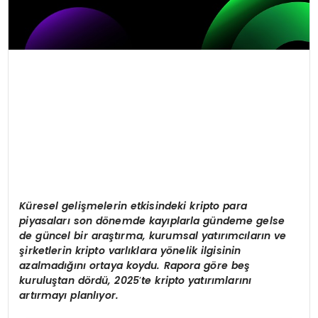
Küresel gelişmelerin etkisindeki kripto para
piyasaları
son d
ö
nemde kayıplarla gündeme gelse
de güncel bir araştırma, kurumsal yatırımcıların ve
şirketlerin kripto varlıklara y
ö
nelik ilgisinin
azalmadığını ortaya koydu. Rapora g
ö
re be
ş
kuruluştan d
ö
rdü, 2025
’
te kripto yatırımlarını
artırmayı planlıyor.