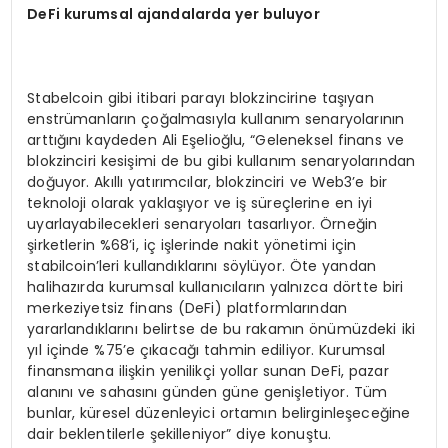
DeFi kurumsal ajandalarda yer buluyor
Stabelcoin gibi itibari parayı blokzincirine taşıyan
enstrümanların çoğalmasıyla kullanım senaryolarının
arttığını kaydeden Ali Eşelioğlu, “Geleneksel finans ve
blokzinciri kesişimi de bu gibi kullanım senaryolarından
doğuyor. Akıllı yatırımcılar, blokzinciri ve Web3’e bir
teknoloji olarak yaklaşıyor ve iş süreçlerine en iyi
uyarlayabilecekleri senaryoları tasarlıyor. Örneğin
şirketlerin %68’i, iç işlerinde nakit yönetimi için
stabilcoin’leri kullandıklarını söylüyor. Öte yandan
halihazırda kurumsal kullanıcıların yalnızca dörtte biri
merkeziyetsiz finans (DeFi) platformlarından
yararlandıklarını belirtse de bu rakamın önümüzdeki iki
yıl içinde %75’e çıkacağı tahmin ediliyor. Kurumsal
finansmana ilişkin yenilikçi yollar sunan DeFi, pazar
alanını ve sahasını günden güne genişletiyor. Tüm
bunlar, küresel düzenleyici ortamın belirginleşeceğine
dair beklentilerle şekilleniyor” diye konuştu.