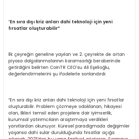
“
En s
ı
ra d
ışı kriz anları dahi teknoloji için yeni
fırsatlar oluşturabilir”
İlk çeyreğin geneline yayılan ve 2. çeyrekte de artan
piyasa dalgalanmalarının karamsarlığı beraberinde
getirdiğini belirten CoinTR CEO’su Ali Eşelioğlu,
değerlendirmelerini şu ifadelerle sonlandırdı:
“En sıra dışı kriz anları dahi teknoloji için yeni fırsatlar
oluşturabilir. Problem çözmeye odaklanan, hikayesi
olan, ilkleri temsil eden projelere dair iyimserlik,
kurumsal yatırımcıların araştırmaya verdikleri
yanıtlardan okunuyor. Küresel paradigmada değişimler
yaşansa dahi sular durulduğunda fırsatlar açığa