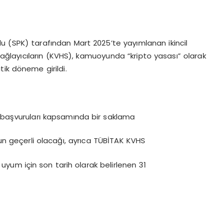
lu (SPK) tarafından Mart 2025’te yayımlanan ikincil
sağlayıcıların (KVHS), kamuoyunda “kripto yasası” olarak
ik döneme girildi.
zni başvuruları kapsamında bir saklama
n geçerli olacağı, ayrıca TÜBİTAK KVHS
ne uyum için son tarih olarak belirlenen 31