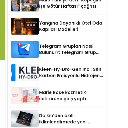
İşe Götür Haftası” çağrısı
Yangına Dayanıklı Otel Oda
Kapıları Modelleri
Telegram Grupları Nasıl
Bulunur?: Telegram Grup
Tanıtımı İçin Kategori Seçimi
Neden Önemlidir?
Kleen-Hy-Dro-Gen Inc., Sıfır
Karbon Emisyonlu Hidrojen
Isıtma Teknolojisinde ISO ve
TSSA Düzenleyici Onaylarını
Marie Rose kozmetik
Aldı
sektörüne giriş yaptı
Daikin’den akıllı
iklimlendirmede yeni