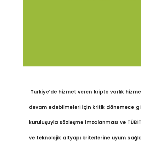
Türkiye’de hizmet veren kripto varlık hizm
devam edebilmeleri için kritik d
ö
nemece gir
kuruluşuyla s
ö
zleşme imzalanması ve T
Ü
Bİ
ve teknolojik altyapı kriterlerine uyum sağl