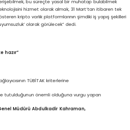
a erişebilmek, bu süreçte yasal bir muhatap bulabilmek
teknolojisini hizmet olarak almak, 31 Mart’tan itibaren tek
teren kripto varlık platformlarının şimdiki iş yapış şekilleri
uyumsuzluk’ olarak görülecek” dedi.
e hazır”
layıcısının TÜBİTAK kriterlerine
de tutulduğunun önemli olduğuna vurgu yapan
. Genel Müdürü Abdulkadir Kahraman,