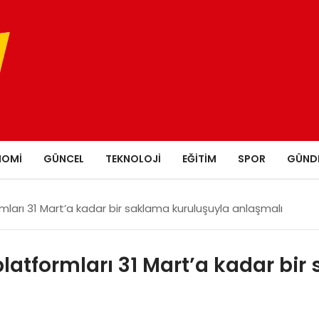
NOMI
GÜNCEL
TEKNOLOJI
EĞITIM
SPOR
GÜND
rmları 31 Mart’a kadar bir saklama kuruluşuyla anlaşmalı
 platformları 31 Mart’a kadar bi