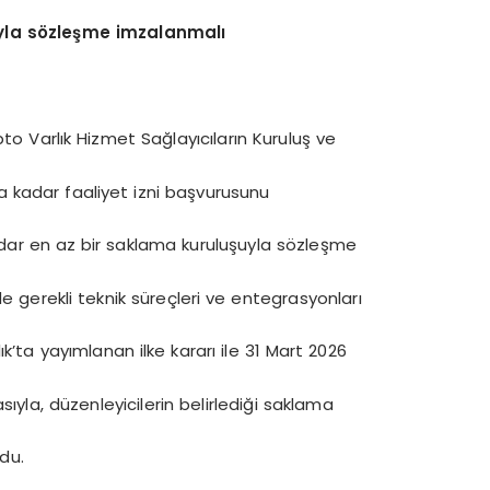
yla s
ö
zleşme imzalanmalı
ipto Varlık Hizmet Sağlayıcıların Kuruluş ve
’a kadar faaliyet izni başvurusunu
dar en az bir saklama kuruluşuyla sözleşme
gerekli teknik süreçleri ve entegrasyonları
lık’ta yayımlanan ilke kararı ile 31 Mart 2026
asıyla, düzenleyicilerin belirlediği saklama
ldu.