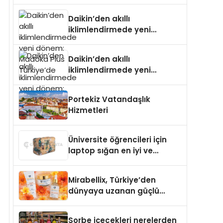
dönem: Madoka Plus
Türkiye’de
Daikin’den akıllı
iklimlendirmede yeni
dönem: Madoka Plus
Türkiye’de
Daikin’den akıllı
iklimlendirmede yeni
dönem: Madoka Plus
Türkiye’de
Portekiz Vatandaşlık
Hizmetleri
Üniversite öğrencileri için
laptop sığan en iyi ve
sağlam sırt çantası
markaları
Mirabellix, Türkiye’den
dünyaya uzanan güçlü
büyümesini sürdürüyor
Sorbe içecekleri nerelerden