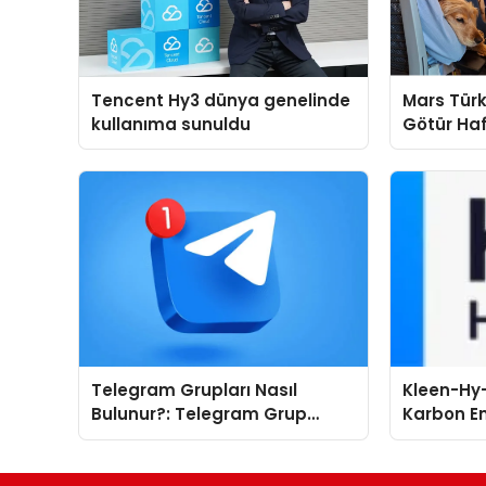
Tencent Hy3 dünya genelinde
Mars Türk
kullanıma sunuldu
Götür Haf
Telegram Grupları Nasıl
Kleen-Hy-
Bulunur?: Telegram Grup
Karbon Em
Tanıtımı İçin Kategori Seçimi
Isıtma Te
Neden Önemlidir?
TSSA Düze
Aldı