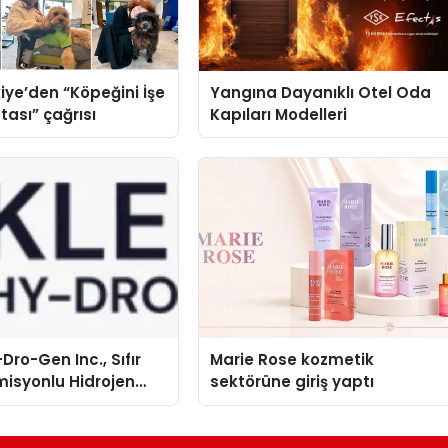
iye’den “Köpeğini İşe
Yangına Dayanıklı Otel Oda
tası” çağrısı
Kapıları Modelleri
Dro-Gen Inc., Sıfır
Marie Rose kozmetik
isyonlu Hidrojen
sektörüne giriş yaptı
knolojisinde ISO ve
nleyici Onaylarını