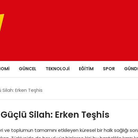
NOMI
GÜNCEL
TEKNOLOJI
EĞITIM
SPOR
GÜND
Silah: Erken Teşhis
üçlü Silah: Erken Teşhis
eri ve toplumun tamamını etkileyen küresel bir halk sağlığı sor