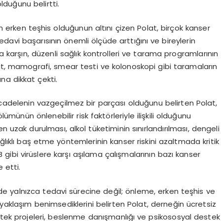
olduğunu belirtti.
 erken teşhis olduğunun altını çizen Polat, birçok kanser
davi başarısının önemli ölçüde arttığını ve bireylerin
a karşın, düzenli sağlık kontrolleri ve tarama programlarının
lat, mamografi, smear testi ve kolonoskopi gibi taramaların
na dikkat çekti.
cadelenin vazgeçilmez bir parçası olduğunu belirten Polat,
lümünün önlenebilir risk faktörleriyle ilişkili olduğunu
n uzak durulması, alkol tüketiminin sınırlandırılması, dengeli
ağlıklı baş etme yöntemlerinin kanser riskini azaltmada kritik
 gibi virüslere karşı aşılama çalışmalarının bazı kanser
 etti.
e yalnızca tedavi sürecine değil; önleme, erken teşhis ve
 yaklaşım benimsediklerini belirten Polat, derneğin ücretsiz
stek projeleri, beslenme danışmanlığı ve psikososyal destek