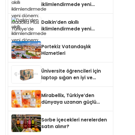
iklimlendirmede yeni
dönem: Madoka Plus
Türkiye’de
Daikin’den akıllı
iklimlendirmede yeni
dönem: Madoka Plus
Türkiye’de
Portekiz Vatandaşlık
Hizmetleri
Üniversite öğrencileri için
laptop sığan en iyi ve
sağlam sırt çantası
markaları
Mirabellix, Türkiye’den
dünyaya uzanan güçlü
büyümesini sürdürüyor
Sorbe içecekleri nerelerden
satın alınır?