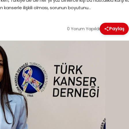
rken, Türkiye’de de her yıl yüz binlerce kişi bu hastalıkla karş
nin kanserle ilişkili olması, sorunun boyutunu…
0 Yorum Yapıldı
Paylaş