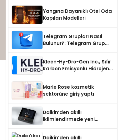
Yangına Dayanıklı Otel Oda
Kapıları Modelleri
Telegram Grupları Nasıl
Bulunur?: Telegram Grup
Tanıtımı İçin Kategori Seçimi
Neden Önemlidir?
Kleen-Hy-Dro-Gen Inc., Sıfır
Karbon Emisyonlu Hidrojen
Isıtma Teknolojisinde ISO ve
TSSA Düzenleyici Onaylarını
Marie Rose kozmetik
Aldı
sektörüne giriş yaptı
Daikin’den akıllı
iklimlendirmede yeni
dönem: Madoka Plus
Türkiye’de
Daikin’den akıllı