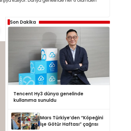
ı karşıya kalıyor. Dünya genelinde her 6 ölümden
Son Dakika
Tencent Hy3 dünya genelinde
kullanıma sunuldu
Mars Türkiye’den “Köpeğini
İşe Götür Haftası” çağrısı