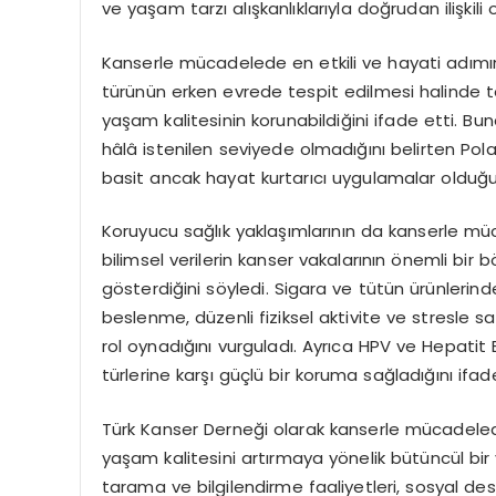
ve yaşam tarzı alışkanlıklarıyla doğrudan ilişkili 
Kanserle mücadelede en etkili ve hayati adımın
türünün erken evrede tespit edilmesi halinde te
yaşam kalitesinin korunabildiğini ifade etti. Bun
hâlâ istenilen seviyede olmadığını belirten Po
basit ancak hayat kurtarıcı uygulamalar olduğu
Koruyucu sağlık yaklaşımlarının da kanserle mü
bilimsel verilerin kanser vakalarının önemli bir bö
gösterdiğini söyledi. Sigara ve tütün ürünlerinde
beslenme, düzenli fiziksel aktivite ve stresle s
rol oynadığını vurguladı. Ayrıca HPV ve Hepatit B
türlerine karşı güçlü bir koruma sağladığını ifade
Türk Kanser Derneği olarak kanserle mücadeled
yaşam kalitesini artırmaya yönelik bütüncül bir
tarama ve bilgilendirme faaliyetleri, sosyal de